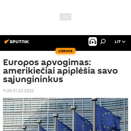
LIT
Lietuva
Europos apvogimas:
amerikiečiai apiplėšia savo
sąjungininkus
11:28 01.02.2022