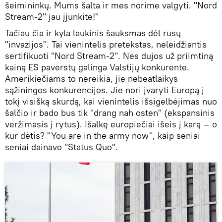
šeimininkų. Mums šalta ir mes norime valgyti. "Nord
Stream-2" jau įjunkite!"
Tačiau čia ir kyla laukinis šauksmas dėl rusų
"invazijos". Tai vienintelis pretekstas, neleidžiantis
sertifikuoti "Nord Stream-2". Nes dujos už priimtiną
kainą ES paverstų galinga Valstijų konkurente.
Amerikiečiams to nereikia, jie nebeatlaikys
sąžiningos konkurencijos. Jie nori įvaryti Europą į
tokį visišką skurdą, kai vienintelis išsigelbėjimas nuo
šalčio ir bado bus tik "drang nah osten" (ekspansinis
veržimasis į rytus). Išalkę europiečiai išeis į karą — o
kur dėtis? "You are in the army now", kaip seniai
seniai dainavo "Status Quo".