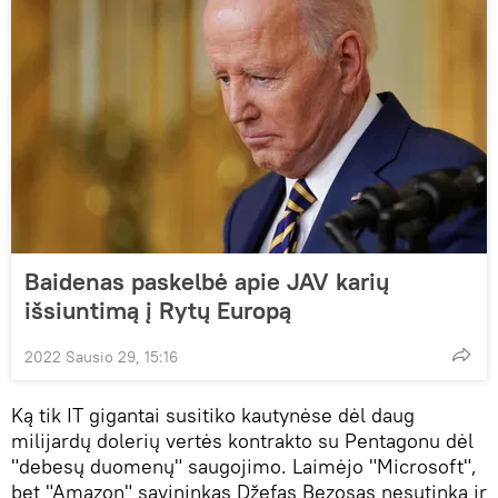
Baidenas paskelbė apie JAV karių
išsiuntimą į Rytų Europą
2022 Sausio 29, 15:16
Ką tik IT gigantai susitiko kautynėse dėl daug
milijardų dolerių vertės kontrakto su Pentagonu dėl
"debesų duomenų" saugojimo. Laimėjo "Microsoft",
bet "Amazon" savininkas Džefas Bezosas nesutinka ir