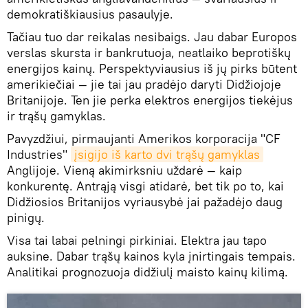
demokratiškiausius pasaulyje.
Tačiau tuo dar reikalas nesibaigs. Jau dabar Europos
verslas skursta ir bankrutuoja, neatlaiko beprotiškų
energijos kainų. Perspektyviausius iš jų pirks būtent
amerikiečiai — jie tai jau pradėjo daryti Didžiojoje
Britanijoje. Ten jie perka elektros energijos tiekėjus
ir trąšų gamyklas.
Pavyzdžiui, pirmaujanti Amerikos korporacija "CF
Industries"
įsigijo iš karto dvi trąšų gamyklas
Anglijoje. Vieną akimirksniu uždarė — kaip
konkurentę. Antrąją visgi atidarė, bet tik po to, kai
Didžiosios Britanijos vyriausybė jai pažadėjo daug
pinigų.
Visa tai labai pelningi pirkiniai. Elektra jau tapo
auksine. Dabar trąšų kainos kyla įnirtingais tempais.
Analitikai prognozuoja didžiulį maisto kainų kilimą.