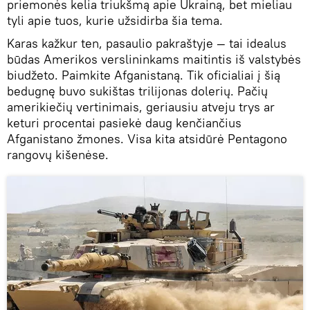
priemonės kelia triukšmą apie Ukrainą, bet mieliau
tyli apie tuos, kurie užsidirba šia tema.
Karas kažkur ten, pasaulio pakraštyje — tai idealus
būdas Amerikos verslininkams maitintis iš valstybės
biudžeto. Paimkite Afganistaną. Tik oficialiai į šią
bedugnę buvo sukištas trilijonas dolerių. Pačių
amerikiečių vertinimais, geriausiu atveju trys ar
keturi procentai pasiekė daug kenčiančius
Afganistano žmones. Visa kita atsidūrė Pentagono
rangovų kišenėse.