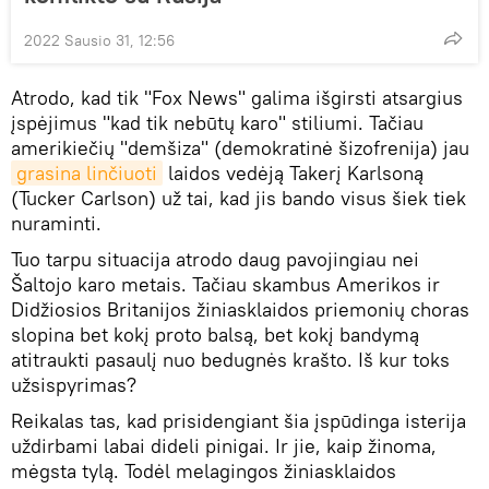
2022 Sausio 31, 12:56
Atrodo, kad tik "Fox News" galima išgirsti atsargius
įspėjimus "kad tik nebūtų karo" stiliumi. Tačiau
amerikiečių "demšiza" (demokratinė šizofrenija) jau
grasina linčiuoti
laidos vedėją Takerį Karlsoną
(Tucker Carlson) už tai, kad jis bando visus šiek tiek
nuraminti.
Tuo tarpu situacija atrodo daug pavojingiau nei
Šaltojo karo metais. Tačiau skambus Amerikos ir
Didžiosios Britanijos žiniasklaidos priemonių choras
slopina bet kokį proto balsą, bet kokį bandymą
atitraukti pasaulį nuo bedugnės krašto. Iš kur toks
užsispyrimas?
Reikalas tas, kad prisidengiant šia įspūdinga isterija
uždirbami labai dideli pinigai. Ir jie, kaip žinoma,
mėgsta tylą. Todėl melagingos žiniasklaidos