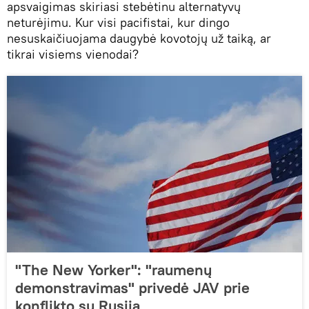
apsvaigimas skiriasi stebėtinu alternatyvų
neturėjimu. Kur visi pacifistai, kur dingo
nesuskaičiuojama daugybė kovotojų už taiką, ar
tikrai visiems vienodai?
"The New Yorker": "raumenų
demonstravimas" privedė JAV prie
konflikto su Rusija