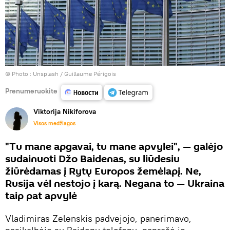
© Photo :
Unsplash / Guillaume Périgois
Prenumeruokite
Viktorija Nikiforova
Visos medžiagos
"Tu mane apgavai, tu mane apvylei", — galėjo
sudainuoti Džo Baidenas, su liūdesiu
žiūrėdamas į Rytų Europos žemėlapį. Ne,
Rusija vėl nestojo į karą. Negana to — Ukraina
taip pat apvylė
Vladimiras Zelenskis padvejojo, panerimavo,