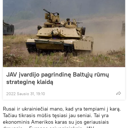
JAV įvardijo pagrindinę Baltųjų rūmų
strateginę klaidą
2022 Sausio 31, 19:10
Rusai ir ukrainiečiai mano, kad yra tempiami į karą.
Tačiau tikrasis mūšis tęsiasi jau seniai. Tai yra
ekonominis Amerikos karas su jos geriausiais