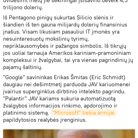
dvidešimt metų jie sėkmingai įsisavino beveik 4,5
trilijono dolerių.
Iš Pentagono pinigų sukurtas Silicio slėnis ir
šiandien iš ten gauna milijardų dolerių finansinius
įnašus. Visam likusiam pasauliui IT įmonės yra
nesuinteresuotų mokslinių tyrimų,
nepriklausomybės ir pažangos simbolis. Iš tikrųjų
jos uoliai tarnauja Amerikos kariniam-pramoniniam
kompleksui ir žvalgybai, tai yra vienas pagrindinių jų
pajamų šaltinių.
"Google" savininkas Erikas Šmitas (Eric Schmidt)
daugiau nei dešimtmetį parduoda JAV kariuomenei
įvairius superginklus dirbtinio intelekto pagrindu.
"Palantir" JAV kariams sukuria automatizuotą
žvalgybos informacijos rinkimo, apdorojimo ir
platinimo sistemą.
"Microsoft" tiekia armijai
papildytosios realybės įrenginius.