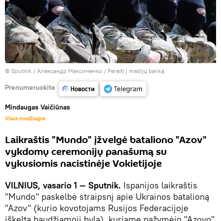
© Sputnik / Александр Максименко
/
Pereiti į medijų banką
Prenumeruokite
Mindaugas Vaičiūnas
Visos medžiagos
Laikraštis "Mundo" įžvelgė bataliono "Azov"
vykdomų ceremonijų panašumą su
vykusiomis nacistinėje Vokietijoje
VILNIUS, vasario 1 — Sputnik.
Ispanijos laikraštis
"Mundo" paskelbė straipsnį apie Ukrainos batalioną
"Azov" (kurio kovotojams Rusijos Federacijoje
iškelta baudžiamoji byla), kuriame pažymėjo "Azovo"