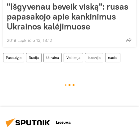
"Išgyvenau beveik viską": rusas
papasakojo apie kankinimus
Ukrainos kalėjimuose
2019 Lapkričio 13, 18:12
Pasaulyje
Rusija
Ukraina
Vokietija
Ispanija
naciai
Lietuva