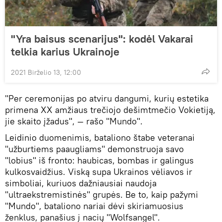
"Yra baisus scenarijus": kodėl Vakarai
telkia karius Ukrainoje
2021 Birželio 13, 12:00
"Per ceremonijas po atviru dangumi, kurių estetika
primena XX amžiaus trečiojo dešimtmečio Vokietiją,
jie skaito įžadus", — rašo "Mundo".
Leidinio duomenimis, bataliono štabe veteranai
"užburtiems paaugliams" demonstruoja savo
"lobius" iš fronto: haubicas, bombas ir galingus
kulkosvaidžius. Viską supa Ukrainos vėliavos ir
simboliai, kuriuos dažniausiai naudoja
"ultraekstremistinės" grupės. Be to, kaip pažymi
"Mundo", bataliono nariai dėvi skiriamuosius
ženklus, panašius į nacių "Wolfsangel".