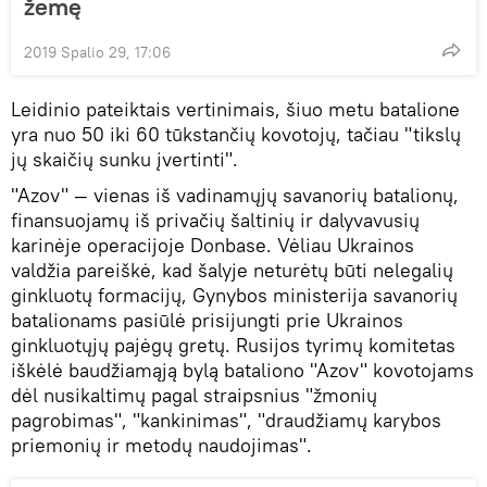
žemę
2019 Spalio 29, 17:06
Leidinio pateiktais vertinimais, šiuo metu batalione
yra nuo 50 iki 60 tūkstančių kovotojų, tačiau "tikslų
jų skaičių sunku įvertinti".
"Azov" — vienas iš vadinamųjų savanorių batalionų,
finansuojamų iš privačių šaltinių ir dalyvavusių
karinėje operacijoje Donbase. Vėliau Ukrainos
valdžia pareiškė, kad šalyje neturėtų būti nelegalių
ginkluotų formacijų, Gynybos ministerija savanorių
batalionams pasiūlė prisijungti prie Ukrainos
ginkluotųjų pajėgų gretų. Rusijos tyrimų komitetas
iškėlė baudžiamąją bylą bataliono "Azov" kovotojams
dėl nusikaltimų pagal straipsnius "žmonių
pagrobimas", "kankinimas", "draudžiamų karybos
priemonių ir metodų naudojimas".