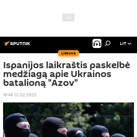
LIT
Lietuva
Ispanijos laikraštis paskelbė
medžiagą apie Ukrainos
batalioną "Azov"
18:46 01.02.2022