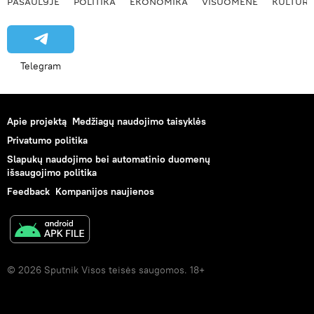
PASAULYJE
POLITIKA
EKONOMIKA
VISUOMENĖ
KULTŪR
Telegram
Apie projektą
Medžiagų naudojimo taisyklės
Privatumo politika
Slapukų naudojimo bei automatinio duomenų
išsaugojimo politika
Feedback
Kompanijos naujienos
© 2026 Sputnik Visos teisės saugomos. 18+