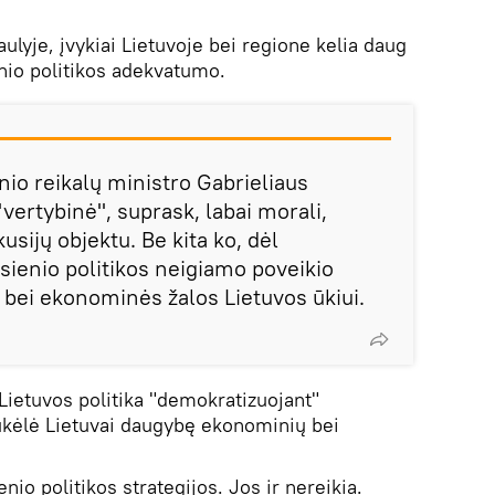
ulyje, įvykiai Lietuvoje bei regione kelia daug
nio politikos adekvatumo.
nio reikalų ministro Gabrieliaus
ertybinė", suprask, labai morali,
kusijų objektu. Be kita ko, dėl
sienio politikos neigiamo poveikio
ei ekonominės žalos Lietuvos ūkiui.
ietuvos politika "demokratizuojant"
 sukėlė Lietuvai daugybę ekonominių bei
nio politikos strategijos. Jos ir nereikia.