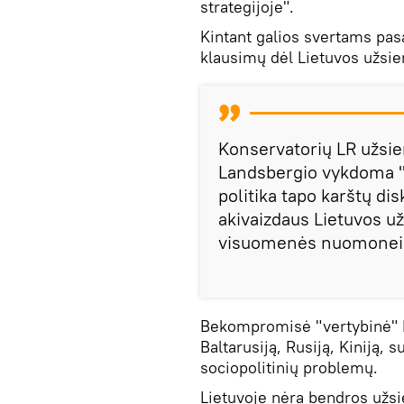
strategijoje".
Kintant galios svertams pasa
klausimų dėl Lietuvos užsie
Konservatorių LR užsie
Landsbergio vykdoma "v
politika tapo karštų dis
akivaizdaus Lietuvos už
visuomenės nuomonei b
Bekompromisė "vertybinė" L
Baltarusiją, Rusiją, Kiniją,
sociopolitinių problemų.
Lietuvoje nėra bendros užsie