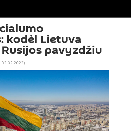
ncialumo
 kodėl Lietuva
i Rusijos pavyzdžiu
3 02.02.2022
)