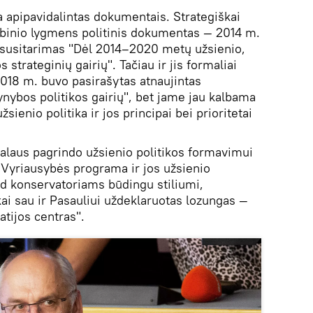
a apipavidalintas dokumentais. Strategiškai
ybinio lygmens politinis dokumentas — 2014 m.
jų susitarimas "Dėl 2014–2020 metų užsienio,
strateginių gairių". Tačiau ir jis formaliai
2018 m. buvo pasirašytas atnaujintas
ynybos politikos gairių", bet jame jau kalbama
žsienio politika ir jos principai bei prioritetai
alaus pagrindo užsienio politikos formavimui
s Vyriausybės programa ir jos užsienio
isad konservatoriams būdingu stiliumi,
ai sau ir Pasauliui uždeklaruotas lozungas —
atijos centras".