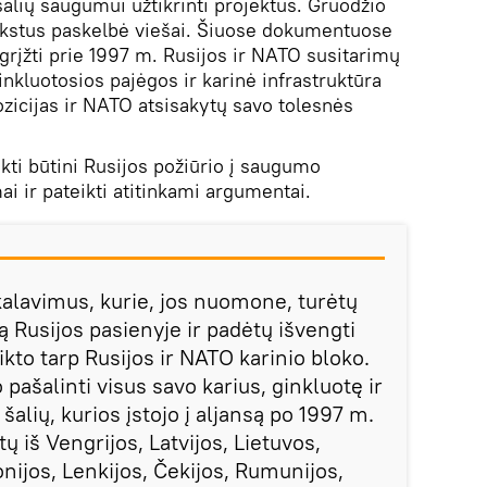
alių saugumui užtikrinti projektus. Gruodžio
tekstus paskelbė viešai. Šiuose dokumentuose
grįžti prie 1997 m. Rusijos ir NATO susitarimų
ginkluotosios pajėgos ir karinė infrastruktūra
ozicijas ir NATO atsisakytų savo tolesnės
kti būtini Rusijos požiūrio į saugumo
ai ir pateikti atitinkami argumentai.
kalavimus, kurie, jos nuomone, turėtų
 Rusijos pasienyje ir padėtų išvengti
ikto tarp Rusijos ir NATO karinio bloko.
 pašalinti visus savo karius, ginkluotę ir
 šalių, kurios įstojo į aljansą po 1997 m.
ų iš Vengrijos, Latvijos, Lietuvos,
nijos, Lenkijos, Čekijos, Rumunijos,