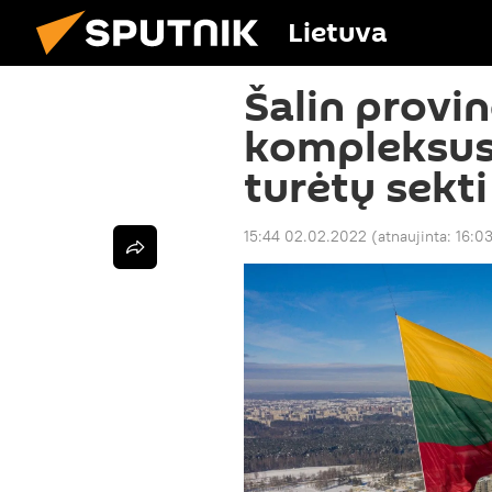
Lietuva
Šalin provi
kompleksus:
turėtų sekt
15:44 02.02.2022
(atnaujinta:
16:0