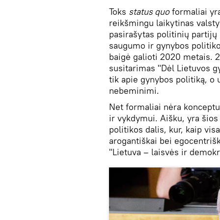
Toks
status quo
formaliai yr
reikšmingu laikytinas valst
pasirašytas politinių parti
saugumo ir gynybos politikos 
baigė galioti 2020 metais. 
susitarimas "Dėl Lietuvos g
tik apie gynybos politiką, o u
nebeminimi.
Net formaliai nėra konceptu
ir vykdymui. Aišku, yra šio
politikos dalis, kur, kaip v
arogantiškai bei egocentrišk
"Lietuva – laisvės ir demokr