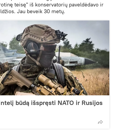
rotinę teisę" iš konservatorių paveldėdavo ir
ldžios. Jau beveik 30 metų.
ntelį būdą išspręsti NATO ir Rusijos