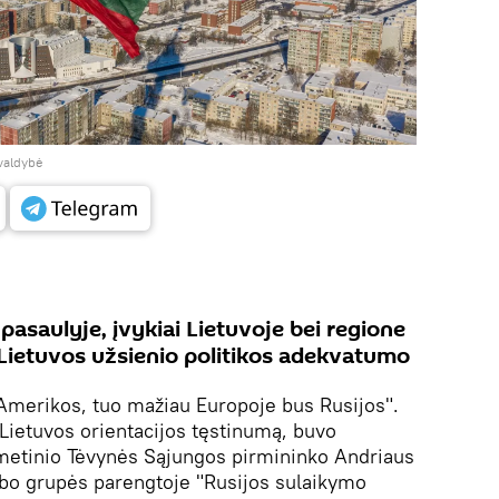
valdybė
pasaulyje, įvykiai Lietuvoje bei regione
 Lietuvos užsienio politikos adekvatumo
Amerikos, tuo mažiau Europoje bus Rusijos".
į Lietuvos orientacijos tęstinumą, buvo
etinio Tėvynės Sąjungos pirmininko Andriaus
bo grupės parengtoje "Rusijos sulaikymo