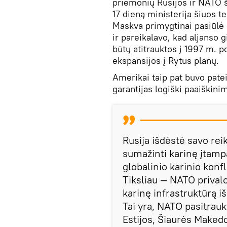
priemonių Rusijos ir NATO š
17 dieną ministerija šiuos 
Maskva primygtinai pasiūlė 
ir pareikalavo, kad aljanso 
būtų atitrauktos į 1997 m. p
ekspansijos į Rytus planų.
Amerikai taip pat buvo patei
garantijas logiški paaiškinim
Rusija išdėstė savo rei
sumažinti karinę įtampą
globalinio karinio konfl
Tiksliau — NATO privalo
karinę infrastruktūrą iš
Tai yra, NATO pasitraukt
Estijos, Šiaurės Makedo