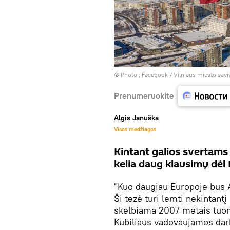
© Photo :
Facebook / Vilniaus miesto savi
Prenumeruokite
Algis Januška
Visos medžiagos
Kintant galios svertams 
kelia daug klausimų dėl
"Kuo daugiau Europoje bus 
Ši tezė turi lemti nekintant
skelbiama 2007 metais tuom
Kubiliaus vadovaujamos dar