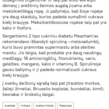
dėmesį į ankštinių šeimos augalą jicama arba
meksikietiškąją ropę. Ji pažymėjo, kad šioje ropėje
yra daug skaidulų, kurios padeda sumažinti cukraus
kiekį kraujyje. Meksikietiškosiose ropėse taip pat yra
kalio ir fosforo.
Sergantiems 2 tipo cukriniu diabetu Meacham'as
rekomendavo išbandyti spiruliną —melsvadumblį,
kuris buvo pramintas supermaistu arba ateities
maistu. Jis teigia, kad produkte yra daug naudingų
medžiagų: 18 aminorūgščių, fitonutrientų, vario,
geležies, mangano, kalio ir vitaminų B. Spirulinoje
gausu baltymų ir ji padeda normalizuoti cukraus
kiekį kraujyje.
Į sveikų daržovių sąrašą taip pat įtrauktos morkos,
žalieji žirneliai, Briuselio kopūstai, burokėliai, kimči,
česnakai ir brokolių daigai.
sveikata
mityba
sveika mityba
Pasaulyje