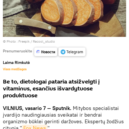
© Photo :
Freepik / Racool_studio
Prenumeruokite
Laima Rimkutė
Visos medžiagos
Be to, dietologai pataria atsižvelgti į
vitaminus, esančius išvardytuose
produktuose
VILNIUS, vasario 7 — Sputnik.
Mitybos specialistai
įvardijo naudingiausias sveikatai ir bendrai
organizmo būklei gerinti daržoves. Ekspertų žodžius
cituoja "
Fox News
".