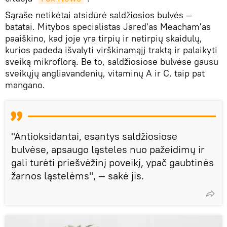
Sąraše netikėtai atsidūrė saldžiosios bulvės —
batatai. Mitybos specialistas Jared'as Meacham'as
paaiškino, kad joje yra tirpių ir netirpių skaidulų,
kurios padeda išvalyti virškinamąjį traktą ir palaikyti
sveiką mikroflorą. Be to, saldžiosiose bulvėse gausu
sveikųjų angliavandenių, vitaminų A ir C, taip pat
mangano.
"Antioksidantai, esantys saldžiosiose
bulvėse, apsaugo ląsteles nuo pažeidimų ir
gali turėti priešvėžinį poveikį, ypač gaubtinės
žarnos ląstelėms", — sakė jis.