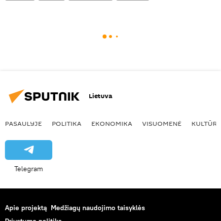
Lietuva
PASAULYJE
POLITIKA
EKONOMIKA
VISUOMENĖ
KULTŪR
Telegram
Apie projektą
Medžiagų naudojimo taisyklės
Privatumo politika