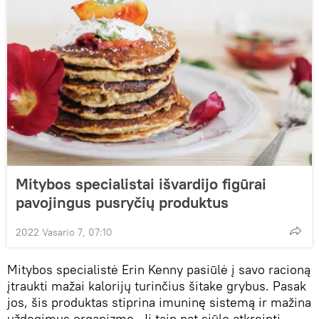
Mitybos specialistai išvardijo figūrai
pavojingus pusryčių produktus
2022 Vasario 7, 07:10
Mitybos specialistė Erin Kenny pasiūlė į savo racioną
įtraukti mažai kalorijų turinčius šitake grybus. Pasak
jos, šis produktas stiprina imuninę sistemą ir mažina
uždegimus organizme. Ji taip pat siūlo atkreipti