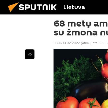
Lietuva
68 metų am
su žmona n
06:16 13.02.2022
(atnaujinta:
19:06