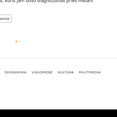
tas, kuris jam buvo diagnozuotas prieš metant
saulyje
EKONOMIKA
VISUOMENĖ
KULTŪRA
MULTIMEDIA