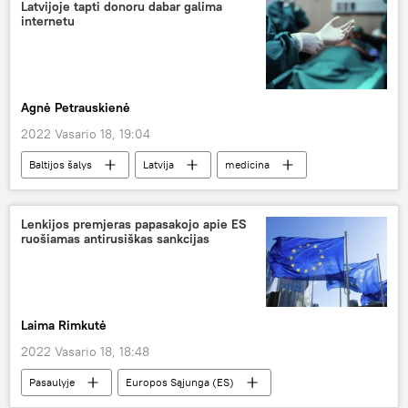
Ukraina
Latvijoje tapti donoru dabar galima
internetu
Agnė Petrauskienė
2022 Vasario 18, 19:04
Baltijos šalys
Latvija
medicina
Lenkijos premjeras papasakojo apie ES
ruošiamas antirusiškas sankcijas
Laima Rimkutė
2022 Vasario 18, 18:48
Pasaulyje
Europos Sąjunga (ES)