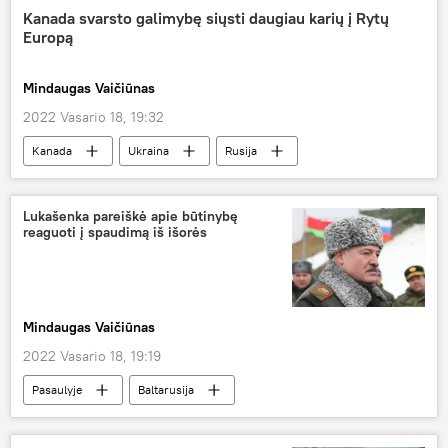
Kanada svarsto galimybę siųsti daugiau karių į Rytų
Europą
Mindaugas Vaičiūnas
2022 Vasario 18, 19:32
Kanada
Ukraina
Rusija
NATO
JAV
Pasaulyje
Čekija
Lukašenka pareiškė apie būtinybę
reaguoti į spaudimą iš išorės
Mindaugas Vaičiūnas
2022 Vasario 18, 19:19
Pasaulyje
Baltarusija
Aleksandras Lukašenka
Rusija