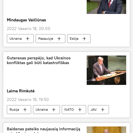
Mindaugas Vaičiūnas
2022 Vasario 18, 20:00
Ukraina
Pasaulyje
Estija
Baltijos šalys
Guteresas perspėjo, kad Ukrainos
konfliktas gali būti katastrofiškas
Laima Rimkutė
2022 Vasario 18, 19:50
Rusija
Ukraina
NATO
JAV
Antonijus Guteresas
Pasaulyje
Baidenas pateiks naujausią informaciją