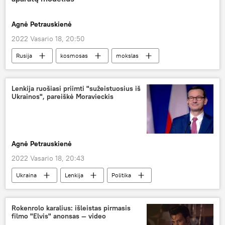
Agnė Petrauskienė
2022 Vasario 18, 20:50
Rusija
kosmosas
mokslas
erdvėlaivis
Lenkija ruošiasi priimti "sužeistuosius iš
Ukrainos", pareiškė Moravieckis
Agnė Petrauskienė
2022 Vasario 18, 20:43
Ukraina
Lenkija
Politika
Mateuszas Moraveckis
Rokenrolo karalius: išleistas pirmasis
filmo "Elvis" anonsas — video