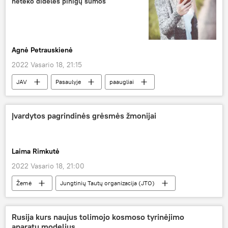
neteko didelės pinigų sumos
Agnė Petrauskienė
2022 Vasario 18, 21:15
JAV
Pasaulyje
paaugliai
sukčiavimas
sukčius
Įvardytos pagrindinės grėsmės žmonijai
Laima Rimkutė
2022 Vasario 18, 21:00
Žemė
Jungtinių Tautų organizacija (JTO)
klimato kaita
Visuomenė
Rusija kurs naujus tolimojo kosmoso tyrinėjimo
aparatų modelius