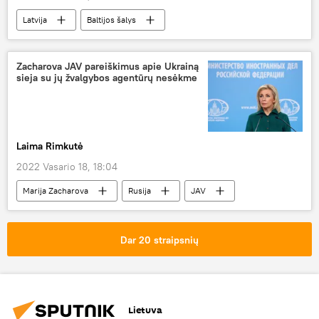
Latvija
Baltijos šalys
karinės pratybos
Zacharova JAV pareiškimus apie Ukrainą
sieja su jų žvalgybos agentūrų nesėkme
Laima Rimkutė
2022 Vasario 18, 18:04
Marija Zacharova
Rusija
JAV
NATO
Ukraina
Pasaulyje
Dar 20 straipsnių
Lietuva