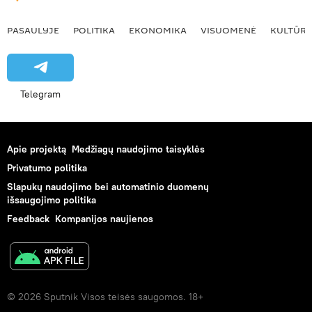
PASAULYJE
POLITIKA
EKONOMIKA
VISUOMENĖ
KULTŪR
Telegram
Apie projektą
Medžiagų naudojimo taisyklės
Privatumo politika
Slapukų naudojimo bei automatinio duomenų
išsaugojimo politika
Feedback
Kompanijos naujienos
© 2026 Sputnik Visos teisės saugomos. 18+