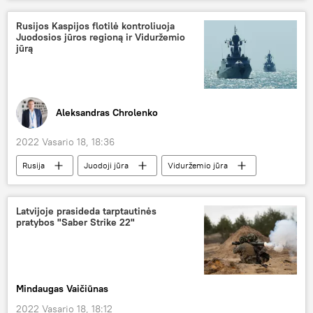
Mateuszas Moraveckis
Rusija
sankcijos
Ukraina
Rusijos Kaspijos flotilė kontroliuoja
Juodosios jūros regioną ir Viduržemio
jūrą
Aleksandras Chrolenko
2022 Vasario 18, 18:36
Rusija
Juodoji jūra
Viduržemio jūra
Karo laivų flotilė
Analitika
Latvijoje prasideda tarptautinės
pratybos "Saber Strike 22"
Mindaugas Vaičiūnas
2022 Vasario 18, 18:12