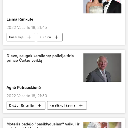
Laima Rimkutė
2022 Vasario 18, 21:45
Pasaulyje
Kultūra
Bredas Pitas (Brad Pitt)
JAV
Prancūzija
Dieve, saugok karalienę: policija tiria
princo Čarlzo veiklą
Agnė Petrauskienė
2022 Vasario 18, 21:30
Didžioji Britanija
karališkoji šeima
Pasaulyje
Karališkosios naujienos
Velso princas Čarlzas
Moteris padėjo "pasiklydusiam" vaikui ir