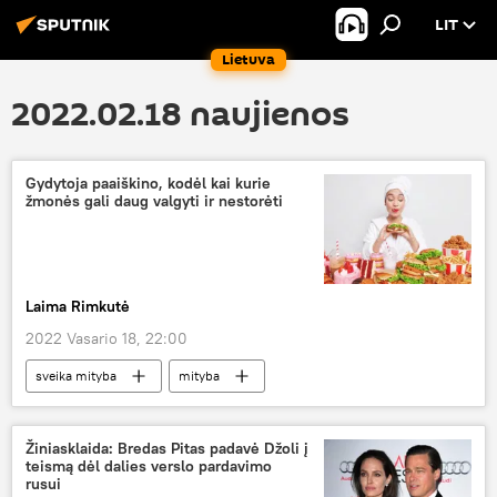
LIT
Lietuva
2022.02.18 naujienos
Gydytoja paaiškino, kodėl kai kurie
žmonės gali daug valgyti ir nestorėti
Laima Rimkutė
2022 Vasario 18, 22:00
sveika mityba
mityba
Medicina ir sveikata
antsvoris
Žiniasklaida: Bredas Pitas padavė Džoli į
teismą dėl dalies verslo pardavimo
rusui