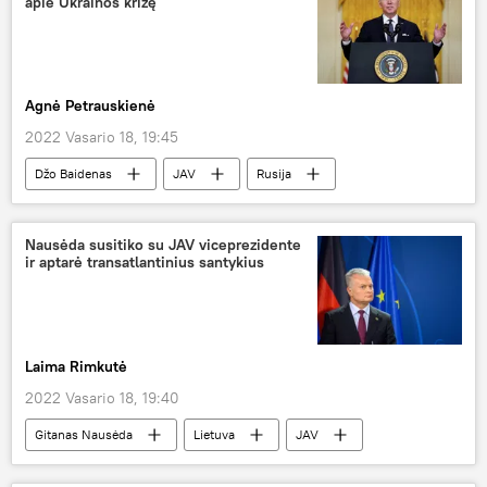
apie Ukrainos krizę
Agnė Petrauskienė
2022 Vasario 18, 19:45
Džo Baidenas
JAV
Rusija
Ukraina
Pasaulyje
Nausėda susitiko su JAV viceprezidente
ir aptarė transatlantinius santykius
Laima Rimkutė
2022 Vasario 18, 19:40
Gitanas Nausėda
Lietuva
JAV
Politika
Kamala Harris