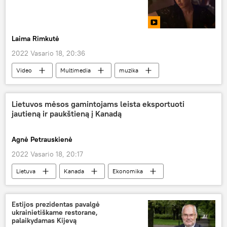
Laima Rimkutė
2022 Vasario 18, 20:36
Video
Multimedia
muzika
Pasinerk į kino pasaulį
kinas
Lietuvos mėsos gamintojams leista eksportuoti
jautieną ir paukštieną į Kanadą
Agnė Petrauskienė
2022 Vasario 18, 20:17
Lietuva
Kanada
Ekonomika
eksportas
mėsos produktai
Estijos prezidentas pavalgė
ukrainietiškame restorane,
palaikydamas Kijevą