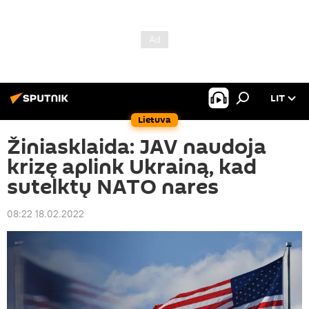
LIT
Lietuva
Žiniasklaida: JAV naudoja
krizę aplink Ukrainą, kad
sutelktų NATO nares
08:22 18.02.2022