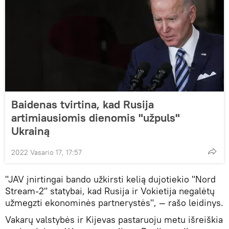
Baidenas tvirtina, kad Rusija
artimiausiomis dienomis "užpuls"
Ukrainą
2022 Vasario 17, 17:57
"JAV įnirtingai bando užkirsti kelią dujotiekio "Nord
Stream-2" statybai, kad Rusija ir Vokietija negalėtų
užmegzti ekonominės partnerystės", — rašo leidinys.
Vakarų valstybės ir Kijevas pastaruoju metu išreiškia