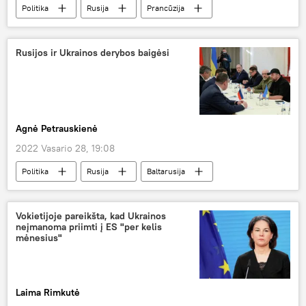
Politika
Rusija
Prancūzija
Ukraina
Donbasas
Vladimiras Putinas
Emanuelis Makronas
Rusijos ir Ukrainos derybos baigėsi
Rusijos specialioji karinė operacija Donbase
Agnė Petrauskienė
2022 Vasario 28, 19:08
Politika
Rusija
Baltarusija
Ukraina
Donbasas
Rusijos specialioji karinė operacija Donbase
Vokietijoje pareikšta, kad Ukrainos
neįmanoma priimti į ES "per kelis
mėnesius"
Laima Rimkutė