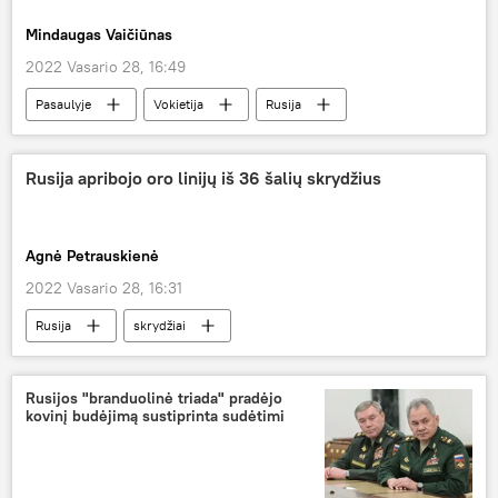
Mindaugas Vaičiūnas
2022 Vasario 28, 16:49
Pasaulyje
Vokietija
Rusija
Rusijos specialioji karinė operacija Donbase
Rusija apribojo oro linijų iš 36 šalių skrydžius
Agnė Petrauskienė
2022 Vasario 28, 16:31
Rusija
skrydžiai
Rusijos "branduolinė triada" pradėjo
kovinį budėjimą sustiprinta sudėtimi