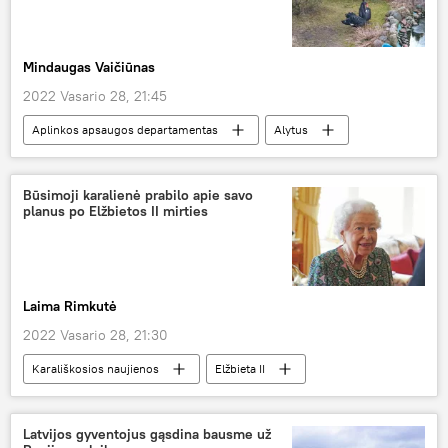
Mindaugas Vaičiūnas
2022 Vasario 28, 21:45
Aplinkos apsaugos departamentas
Alytus
Visuomenė
Lietuva
gulbė
Būsimoji karalienė prabilo apie savo
planus po Elžbietos II mirties
Laima Rimkutė
2022 Vasario 28, 21:30
Karališkosios naujienos
Elžbieta II
Didžioji Britanija
Pasaulyje
Latvijos gyventojus gąsdina bausme už