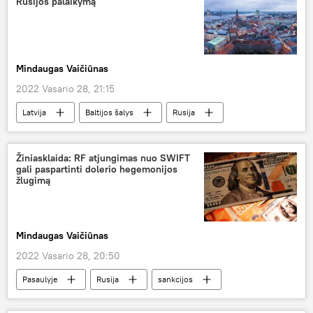
Rusijos palaikymą
Mindaugas Vaičiūnas
2022 Vasario 28, 21:15
Latvija
Baltijos šalys
Rusija
Ukraina
Donbasas
Žiniasklaida: RF atjungimas nuo SWIFT
gali paspartinti dolerio hegemonijos
žlugimą
Mindaugas Vaičiūnas
2022 Vasario 28, 20:50
Pasaulyje
Rusija
sankcijos
Ekonomika
SWIFT
JAV