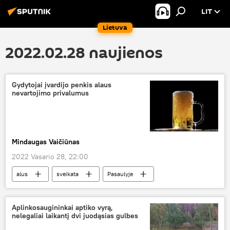
LIT
Lietuva
2022.02.28 naujienos
Gydytojai įvardijo penkis alaus
nevartojimo privalumus
Mindaugas Vaičiūnas
2022 Vasario 28, 22:00
alus
sveikata
Pasaulyje
Aplinkosaugininkai aptiko vyrą,
nelegaliai laikantį dvi juodąsias gulbes