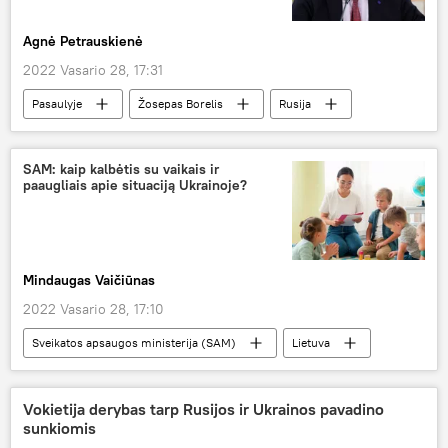
Agnė Petrauskienė
2022 Vasario 28, 17:31
Pasaulyje
Žosepas Borelis
Rusija
Ukraina
derybos
Rusijos specialioji karinė operacija Donbase
SAM: kaip kalbėtis su vaikais ir
paaugliais apie situaciją Ukrainoje?
Mindaugas Vaičiūnas
2022 Vasario 28, 17:10
Sveikatos apsaugos ministerija (SAM)
Lietuva
Visuomenė
Ukraina
informacija
vaikai
Vokietija derybas tarp Rusijos ir Ukrainos pavadino
sunkiomis