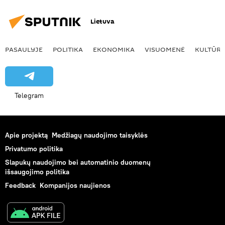
Lietuva
PASAULYJE
POLITIKA
EKONOMIKA
VISUOMENĖ
KULTŪR
Telegram
Apie projektą
Medžiagų naudojimo taisyklės
Privatumo politika
Slapukų naudojimo bei automatinio duomenų
išsaugojimo politika
Feedback
Kompanijos naujienos