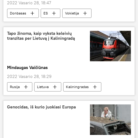
2022 Vasario 28, 18:47
Donbasas
ES
Vokietija
Ukraina
Tapo žinoma, kaip vyksta keleivių
tranzitas per Lietuvą į Kaliningradą
Mindaugas Vaičiūnas
2022 Vasario 28, 18:29
Rusija
Lietuva
Kaliningradas
Kaliningrado sritis
geležinkelis
tranzitas
Genocidas, iš kurio juokiasi Europa