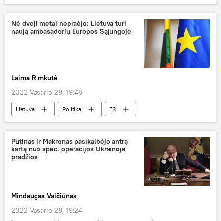
Tarptautinis olimpinis komitetas (TOK)
Nė dveji metai nepraėjo: Lietuva turi
naują ambasadorių Europos Sąjungoje
Laima Rimkutė
2022 Vasario 28, 19:46
Lietuva
Politika
ES
ambasadoriai
Gitanas Nausėda
Putinas ir Makronas pasikalbėjo antrą
kartą nuo spec. operacijos Ukrainoje
pradžios
Mindaugas Vaičiūnas
2022 Vasario 28, 19:24