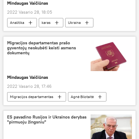
Mindaugas Vaičiūnas
2022 Vasario 28, 18:05
Analitika
karas
Ukraina
Rusijos specialioji karinė operacija Donbase
Migracijos departamentas prašo
gyventojų neskubėti keisti asmens
dokumentų
Mindaugas Vaičiūnas
2022 Vasario 28, 17:46
Migracijos departamentas
Agnė Bilotaitė
dokumetai
Lietuva
Visuomenė
ES pavadino Rusijos ir Ukrainos derybas
"pirmuoju žingsniu"