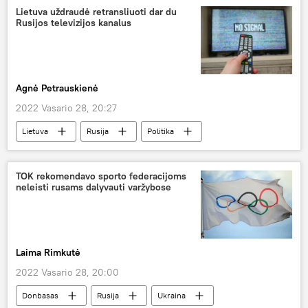
Lietuva uždraudė retransliuoti dar du
Rusijos televizijos kanalus
Agnė Petrauskienė
2022 Vasario 28, 20:27
Lietuva
Rusija
Politika
Donbasas
televizija
televizijos kanalas
TOK rekomendavo sporto federacijoms
neleisti rusams dalyvauti varžybose
Laima Rimkutė
2022 Vasario 28, 20:00
Donbasas
Rusija
Ukraina