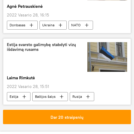
Agnė Petrauskienė
2022 Vasario 28, 16:15
Donbasas
Ukraina
NATO
Rusija
branduolinis ginklas
Rusijos specialioji karinė operacija Donbase
Estija svarsto galimybę stabdyti vizų
išdavimą rusams
Laima Rimkutė
2022 Vasario 28, 15:51
Estija
Baltijos šalys
Rusija
viza
turizmas
Dar 20 straipsnių