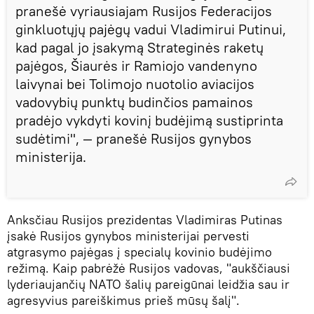
pranešė vyriausiajam Rusijos Federacijos
ginkluotųjų pajėgų vadui Vladimirui Putinui,
kad pagal jo įsakymą Strateginės raketų
pajėgos, Šiaurės ir Ramiojo vandenyno
laivynai bei Tolimojo nuotolio aviacijos
vadovybių punktų budinčios pamainos
pradėjo vykdyti kovinį budėjimą sustiprinta
sudėtimi", — pranešė Rusijos gynybos
ministerija.
Anksčiau Rusijos prezidentas Vladimiras Putinas
įsakė Rusijos gynybos ministerijai pervesti
atgrasymo pajėgas į specialų kovinio budėjimo
režimą. Kaip pabrėžė Rusijos vadovas, "aukščiausi
lyderiaujančių NATO šalių pareigūnai leidžia sau ir
agresyvius pareiškimus prieš mūsų šalį".