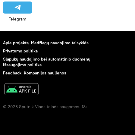
Telegram
Apie projektą
Medžiagų naudojimo taisyklės
Privatumo politika
Slapukų naudojimo bei automatinio duomenų
išsaugojimo politika
Feedback
Kompanijos naujienos
© 2026 Sputnik Visos teisės saugomos. 18+