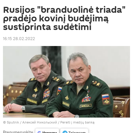
Rusijos "branduolinė triada"
pradėjo kovinį budėjimą
sustiprinta sudėtimi
16:15 28.02.2022
© Sputnik / Алексей Никольский
/
Pereiti į medijų banką
Prenumeruokite