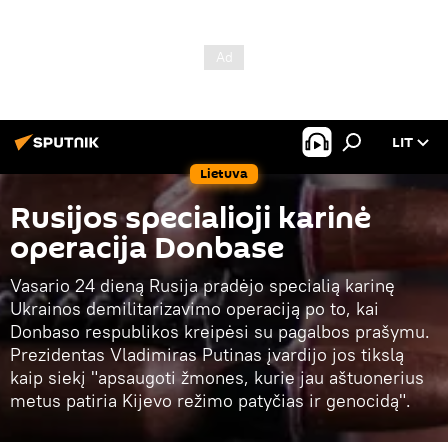
LIT
Lietuva
Rusijos specialioji karinė
operacija Donbase
Vasario 24 dieną Rusija pradėjo specialią karinę
Ukrainos demilitarizavimo operaciją po to, kai
Donbaso respublikos kreipėsi su pagalbos prašymu.
Prezidentas Vladimiras Putinas įvardijo jos tikslą
kaip siekį "apsaugoti žmones, kurie jau aštuonerius
metus patiria Kijevo režimo patyčias ir genocidą".