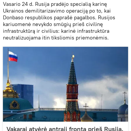
Vasario 24 d. Rusija pradėjo specialią karinę
Ukrainos demilitarizavimo operaciją po to, kai
Donbaso respublikos paprašė pagalbos. Rusijos
kariuomenė nevykdo smūgių prieš civilinę
infrastruktūrą ir civilius: karinė infrastruktūra
neutralizuojama itin tiksliomis priemonėmis.
Vakarai atvėrė antrąjį frontą prieš Rusiją.