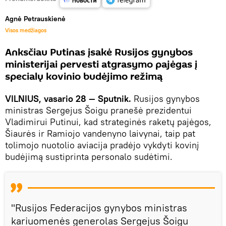
Agnė Petrauskienė
Visos medžiagos
Anksčiau Putinas įsakė Rusijos gynybos
ministerijai pervesti atgrasymo pajėgas į
specialų kovinio budėjimo režimą
VILNIUS, vasario 28 — Sputnik.
Rusijos gynybos
ministras Sergejus Šoigu pranešė prezidentui
Vladimirui Putinui, kad strateginės raketų pajėgos,
Šiaurės ir Ramiojo vandenyno laivynai, taip pat
tolimojo nuotolio aviacija pradėjo vykdyti kovinį
budėjimą sustiprinta personalo sudėtimi.
"Rusijos Federacijos gynybos ministras
kariuomenės generolas Sergejus Šoigu