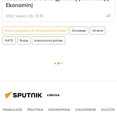
Ekonominį
2022 Vasario 28, 14:30
Rusijos specialioji karinė operacija Donbase
Donbasas
Ukraina
NATO
Rusija
branduolinis ginklas
Lietuva
PASAULYJE
POLITIKA
EKONOMIKA
VISUOMENĖ
KULTŪR