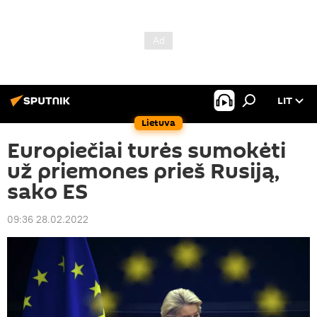
LIT
Lietuva
Europiečiai turės sumokėti
už priemones prieš Rusiją,
sako ES
09:36 28.02.2022