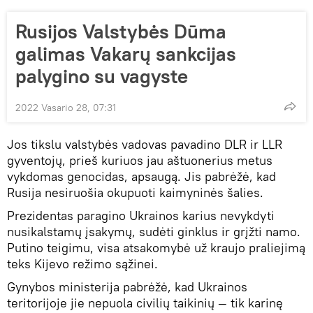
Rusijos Valstybės Dūma
galimas Vakarų sankcijas
palygino su vagyste
2022 Vasario 28, 07:31
Jos tikslu valstybės vadovas pavadino DLR ir LLR
gyventojų, prieš kuriuos jau aštuonerius metus
vykdomas genocidas, apsaugą. Jis pabrėžė, kad
Rusija nesiruošia okupuoti kaimyninės šalies.
Prezidentas paragino Ukrainos karius nevykdyti
nusikalstamų įsakymų, sudėti ginklus ir grįžti namo.
Putino teigimu, visa atsakomybė už kraujo praliejimą
teks Kijevo režimo sąžinei.
Gynybos ministerija pabrėžė, kad Ukrainos
teritorijoje jie nepuola civilių taikinių — tik karinę