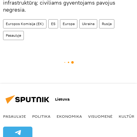
infrastruktūrą; civiliams gyventojams pavojus
negresia.
Europos Komisija (EK)
ES
Europa
Ukraina
Rusija
Pasaulyje
Lietuva
PASAULYJE
POLITIKA
EKONOMIKA
VISUOMENĖ
KULTŪR