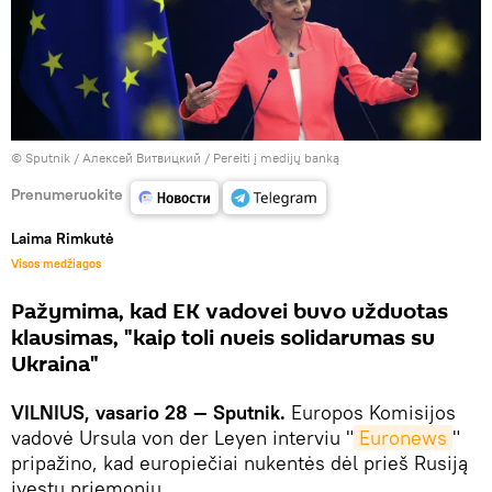
© Sputnik / Алексей Витвицкий
/
Pereiti į medijų banką
Prenumeruokite
Laima Rimkutė
Visos medžiagos
Pažymima, kad EK vadovei buvo užduotas
klausimas, "kaip toli nueis solidarumas su
Ukraina"
VILNIUS, vasario 28 — Sputnik.
Europos Komisijos
vadovė Ursula von der Leyen interviu "
Euronews
"
pripažino, kad europiečiai nukentės dėl prieš Rusiją
įvestų priemonių.