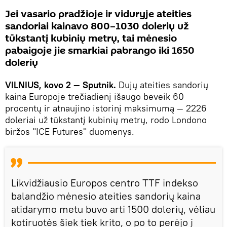
Jei vasario pradžioje ir viduryje ateities
sandoriai kainavo 800–1030 dolerių už
tūkstantį kubinių metrų, tai mėnesio
pabaigoje jie smarkiai pabrango iki 1650
dolerių
VILNIUS, kovo 2 — Sputnik.
Dujų ateities sandorių
kaina Europoje trečiadienį išaugo beveik 60
procentų ir atnaujino istorinį maksimumą — 2226
doleriai už tūkstantį kubinių metrų, rodo Londono
biržos "ICE Futures" duomenys.
Likvidžiausio Europos centro TTF indekso
balandžio mėnesio ateities sandorių kaina
atidarymo metu buvo arti 1500 dolerių, vėliau
kotiruotės šiek tiek krito, o po to perėjo į