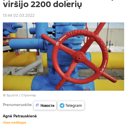
viršijo 2200 dolerių
13:44 02.03.2022
© Sputnik / Стрингер
Prenumeruokite
Agnė Petrauskienė
Visos medžiagos