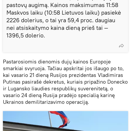
pastovų augimą. Kainos maksimumas 11:58
Maskvos laiku (10:58 Lietuvos laiku) pasiekė
2226 dolerius, o tai yra 59,4 proc. daugiau
nei atsiskaitymo kaina dieną prieš tai —
1396,5 dolerio.
Pastarosiomis dienomis dujų kainos Europoje
smarkiai svyruoja. Tačiau apskritai jos išaugo po to,
kai vasario 21 dieną Rusijos prezidentas Vladimiras
Putinas pasirašė dekretus, kuriais pripažino Donecko
ir Lugansko liaudies respublikų suverenitetą, o
vasario 24 dieną Rusija pradėjo specialią karinę
Ukrainos demilitarizavimo operaciją.