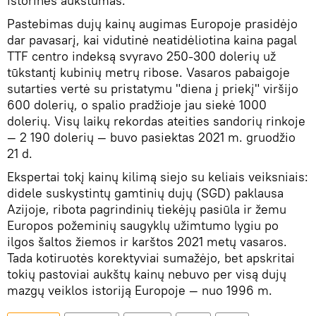
istorines aukštumas.
Pastebimas dujų kainų augimas Europoje prasidėjo
dar pavasarį, kai vidutinė neatidėliotina kaina pagal
TTF centro indeksą svyravo 250-300 dolerių už
tūkstantį kubinių metrų ribose. Vasaros pabaigoje
sutarties vertė su pristatymu "diena į priekį" viršijo
600 dolerių, o spalio pradžioje jau siekė 1000
dolerių. Visų laikų rekordas ateities sandorių rinkoje
— 2 190 dolerių — buvo pasiektas 2021 m. gruodžio
21 d.
Ekspertai tokį kainų kilimą siejo su keliais veiksniais:
didele suskystintų gamtinių dujų (SGD) paklausa
Azijoje, ribota pagrindinių tiekėjų pasiūla ir žemu
Europos požeminių saugyklų užimtumo lygiu po
ilgos šaltos žiemos ir karštos 2021 metų vasaros.
Tada kotiruotės korektyviai sumažėjo, bet apskritai
tokių pastoviai aukštų kainų nebuvo per visą dujų
mazgų veiklos istoriją Europoje — nuo ​​1996 m.