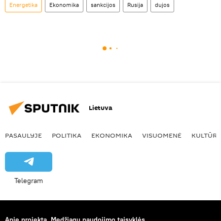
Energetika
Ekonomika
sankcijos
Rusija
dujos
Lietuva
PASAULYJE
POLITIKA
EKONOMIKA
VISUOMENĖ
KULTŪR
Telegram
Apie projektą
Medžiagų naudojimo taisyklės