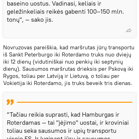
baseino uostus. Vadinasi, keliais ir
geležinkeliais reikės gabenti 100–150 mln.
tonų", — sako jis.
Novruzovas pareiškia, kad maršrutas jūrų transportu
iš Sankt Peterburgo iki Roterdamo truks nuo dviejų
iki 12 dienų (vidutiniškai nuo penkių iki septynių
dienų). Sausumos maršrutas drieksis per Pskovą iki
Rygos, toliau per Latviją ir Lietuvą, o toliau per
Vokietija iki Roterdamo, jis truks beveik tris dienas.
"Tačiau reikia suprasti, kad Hamburgas ir
Roterdamas — tai "įėjimo" uostai, ir kroviniai
toliau seka sausumos ir upių transportu
visoje ES. Ir lyginant jūrų ir sausumos