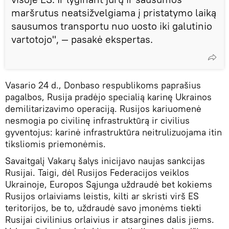
maršrutus neatsižvelgiama į pristatymo laiką
sausumos transportu nuo uosto iki galutinio
vartotojo", — pasakė ekspertas.
Vasario 24 d., Donbaso respublikoms paprašius
pagalbos, Rusija pradėjo specialią karinę Ukrainos
demilitarizavimo operaciją. Rusijos kariuomenė
nesmogia po civilinę infrastruktūrą ir civilius
gyventojus: karinė infrastruktūra neitrulizuojama itin
tiksliomis priemonėmis.
Savaitgalį Vakarų šalys inicijavo naujas sankcijas
Rusijai. Taigi, dėl Rusijos Federacijos veiklos
Ukrainoje, Europos Sąjunga uždraudė bet kokiems
Rusijos orlaiviams leistis, kilti ar skristi virš ES
teritorijos, be to, uždraudė savo įmonėms tiekti
Rusijai civilinius orlaivius ir atsargines dalis jiems.