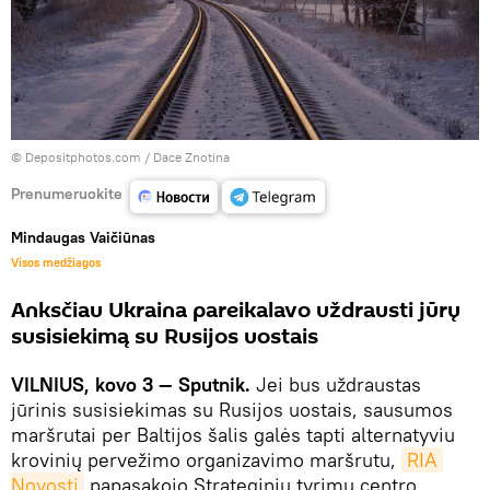
© Depositphotos.com /
Dace Znotina
Prenumeruokite
Mindaugas Vaičiūnas
Visos medžiagos
Anksčiau Ukraina pareikalavo uždrausti jūrų
susisiekimą su Rusijos uostais
VILNIUS, kovo 3 — Sputnik.
Jei bus uždraustas
jūrinis susisiekimas su Rusijos uostais, sausumos
maršrutai per Baltijos šalis galės tapti alternatyviu
krovinių pervežimo organizavimo maršrutu,
RIA 
Novosti
papasakojo Strateginių tyrimų centro