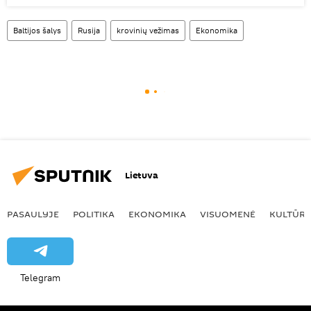
Baltijos šalys
Rusija
krovinių vežimas
Ekonomika
Lietuva
PASAULYJE
POLITIKA
EKONOMIKA
VISUOMENĖ
KULTŪR
Telegram