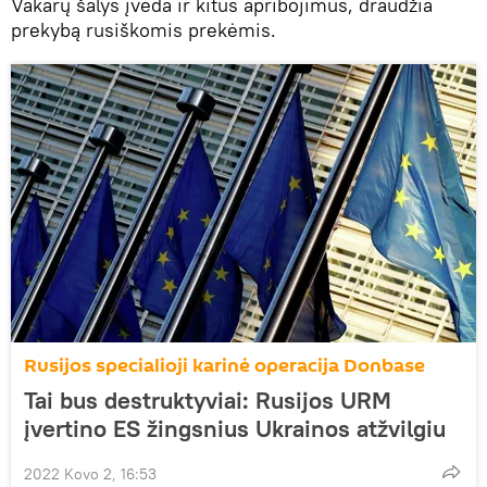
Vakarų šalys įveda ir kitus apribojimus, draudžia
prekybą rusiškomis prekėmis.
Rusijos specialioji karinė operacija Donbase
Tai bus destruktyviai: Rusijos URM
įvertino ES žingsnius Ukrainos atžvilgiu
2022 Kovo 2, 16:53