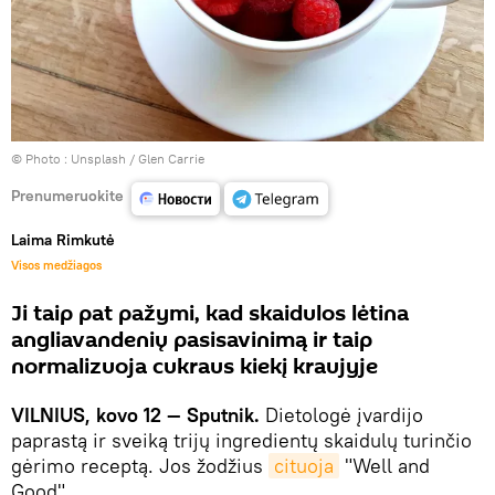
© Photo :
Unsplash / Glen Carrie
Prenumeruokite
Laima Rimkutė
Visos medžiagos
Ji taip pat pažymi, kad skaidulos lėtina
angliavandenių pasisavinimą ir taip
normalizuoja cukraus kiekį kraujyje
VILNIUS, kovo 12 — Sputnik.
Dietologė įvardijo
paprastą ir sveiką trijų ingredientų skaidulų turinčio
gėrimo receptą. Jos žodžius
cituoja
"Well and
Good".