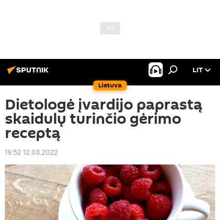
LIT
Lietuva
Dietologė įvardijo paprastą
skaidulų turinčio gėrimo
receptą
19:52 12.03.2022