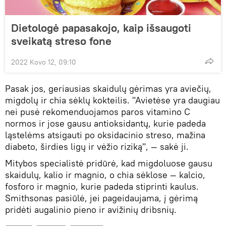
Dietologė papasakojo, kaip išsaugoti
sveikatą streso fone
2022 Kovo 12, 09:10
Pasak jos, geriausias skaidulų gėrimas yra aviečių,
migdolų ir chia sėklų kokteilis. "Avietėse yra daugiau
nei pusė rekomenduojamos paros vitamino C
normos ir jose gausu antioksidantų, kurie padeda
ląstelėms atsigauti po oksidacinio streso, mažina
diabeto, širdies ligų ir vėžio riziką", — sakė ji.
Mitybos specialistė pridūrė, kad migdoluose gausu
skaidulų, kalio ir magnio, o chia sėklose — kalcio,
fosforo ir magnio, kurie padeda stiprinti kaulus.
Smithsonas pasiūlė, jei pageidaujama, į gėrimą
pridėti augalinio pieno ir avižinių dribsnių.