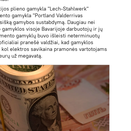
etijos plieno gamykla "Lech-Stahlwerk"
ento gamykla "Portland Valderrivas
isišką gamybos sustabdymą. Daugiau nei
o gamyklos visoje Bavarijoje darbuotojų ir jų
cemento gamyklų buvo išleisti neterminuotų
ficialiai pranešė valdžiai, kad gamyklos
 kol elektros savikaina pramonės vartotojams
 eurų už megavatą.