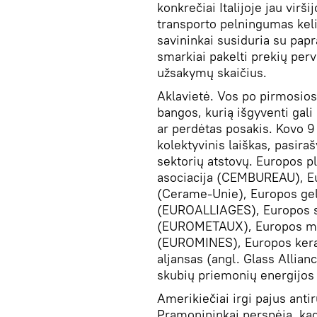
konkrečiai Italijoje jau virši
transporto pelningumas keli
savininkai susiduria su papr
smarkiai pakelti prekių per
užsakymų skaičius.
Aklavietė. Vos po pirmosio
bangos, kurią išgyventi gali 
ar perdėtas posakis. Kovo 9
kolektyvinis laiškas, pasir
sektorių atstovų. Europos 
asociacija (CEMBUREAU), E
(Cerame-Unie), Europos gele
(EUROALLIAGES), Europos sp
(EUROMETAUX), Europos met
(EUROMINES), Europos keram
aljansas (angl. Glass Allian
skubių priemonių energijos r
Amerikiečiai irgi pajus anti
Pramonininkai perspėja, ka