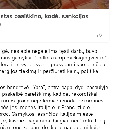
tas paaiškino, kodėl sankcijos
s
igė, nes apie negalėjimą tęsti darbų buvo
ieriaus gamyklai "Delkeskamp Packagingwerke".
ederalinei vyriausybei, prašydami kuo greičiau
nergijos tiekimą ir peržiūrėti kainų politiką
jos bendrovė "Yara", antra pagal dydį pasaulyje
 paskelbė pareiškimą, kad dėl rekordiškai
 kurios grandinėje lemia vienodai rekordines
nės jos įmonės Italijoje ir Prancūzijoje
proc. Gamyklos, esančios Italijos mieste
joje, kasmet pagamina daugiau nei 1 mln. tonų
nčių tonų karbamido, kurie naudojami kaip