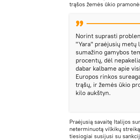
trąšos žemės ūkio pramonės
Norint suprasti problem
"Yara" praėjusių metų 
sumažino gamybos temp
procentų, dėl nepakeli
dabar kalbame apie vi
Europos rinkos sureagav
trąšų, ir žemės ūkio pr
kilo aukštyn.
Praėjusią savaitę Italijos s
neterminuotą vilkikų streiką
tiesiogiai susijusi su sankci