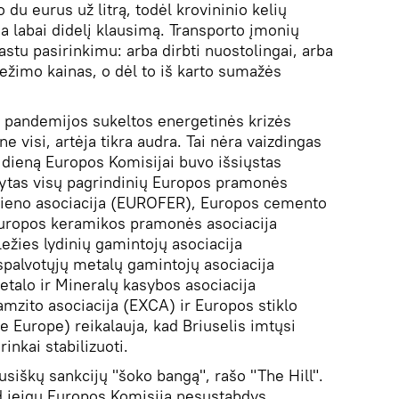
jo du eurus už litrą, todėl krovininio kelių
a labai didelį klausimą. Transporto įmonių
astu pasirinkimu: arba dirbti nuostolingai, arba
vežimo kainas, o dėl to iš karto sumažės
s pandemijos sukeltos energetinės krizės
ne visi, artėja tikra audra. Tai nėra vaizdingas
 dieną Europos Komisijai buvo išsiųstas
ašytas visų pagrindinių Europos pramonės
plieno asociacija (EUROFER), Europos cemento
uropos keramikos pramonės asociacija
žies lydinių gamintojų asociacija
alvotųjų metalų gamintojų asociacija
alo ir Mineralų kasybos asociacija
zito asociacija (EXCA) ir Europos stiklo
ce Europe) reikalauja, kad Briuselis imtųsi
inkai stabilizuoti.
rusiškų sankcijų "šoko bangą", rašo "The Hill".
d jeigu Europos Komisija nesustabdys