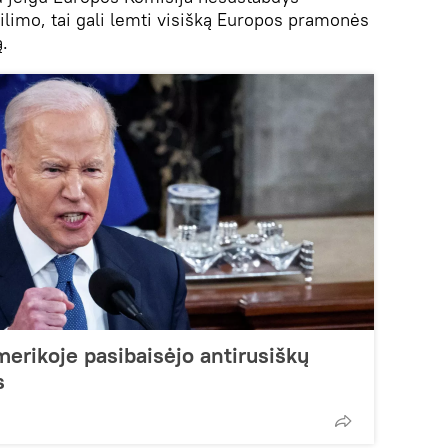
kilimo, tai gali lemti visišką Europos pramonės
.
merikoje pasibaisėjo antirusiškų
s