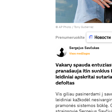
© AP Photo / Tony Gutierrez
Prenumeruokite
Sergejus Savčukas
Visos medžiagos
Vakarų spauda entuziasti
pranašauja itin sunkius 
leidiniai apskritai sutar
defoltas
Vis giliau pasinerdami į sav
leidiniai kažkodėl nesivargin
pramonės sistemos būklę. O
straipsnyje Sergejus Savčiu