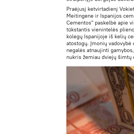
Praėjusį ketvirtadienį Voki
Meitingene ir Ispanijos cem
Cementos" paskelbė apie v
tūkstantis vienintelės plien
kolegų Ispanijoje iš kelių 
atostogų. Įmonių vadovybė o
negalės atnaujinti gamybos,
nukris žemiau dviejų šimtų