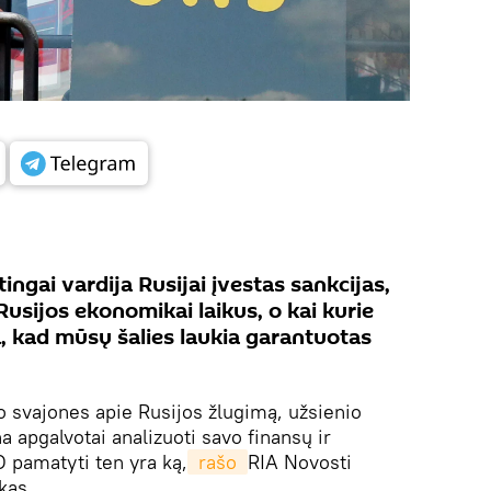
ngai vardija Rusijai įvestas sankcijas,
Rusijos ekonomikai laikus, o kai kurie
ia, kad mūsų šalies laukia garantuotas
o svajones apie Rusijos žlugimą, užsienio
a apgalvotai analizuoti savo finansų ir
 pamatyti ten yra ką,
 rašo 
RIA Novosti
kas.