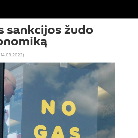
s sankcijos žudo
onomiką
 14.03.2022
)