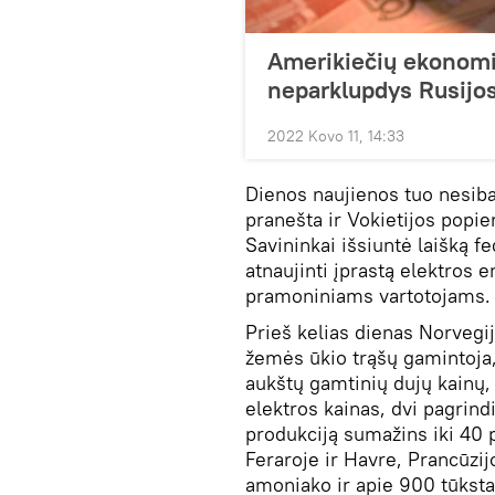
Amerikiečių ekonomis
neparklupdys Rusijo
2022 Kovo 11, 14:33
Dienos naujienos tuo nesiba
pranešta ir Vokietijos pop
Savininkai išsiuntė laišką f
atnaujinti įprastą elektros e
pramoniniams vartotojams.
Prieš kelias dienas Norvegi
žemės ūkio trąšų gamintoja,
aukštų gamtinių dujų kainų,
elektros kainas, dvi pagrindi
produkciją sumažins iki 40 
Feraroje ir Havre, Prancūzi
amoniako ir apie 900 tūksta