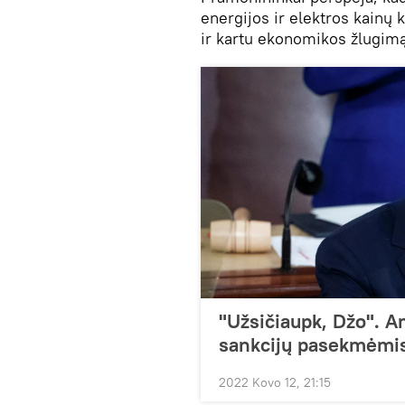
energijos ir elektros kainų 
ir kartu ekonomikos žlugimą
"Užsičiaupk, Džo". A
sankcijų pasekmėmi
2022 Kovo 12, 21:15