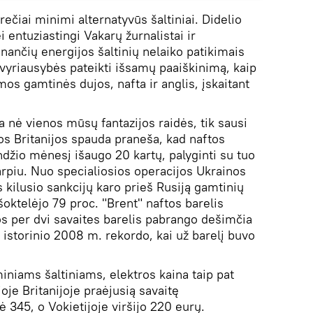
ečiai minimi alternatyvūs šaltiniai. Didelio
ei entuziastingi Vakarų žurnalistai ir
inančių energijos šaltinių nelaiko patikimais
o vyriausybės pateikti išsamų paaiškinimą, kaip
os gamtinės dujos, nafta ir anglis, įskaitant
a nė vienos mūsų fantazijos raidės, tik sausi
sios Britanijos spauda praneša, kad naftos
ndžio mėnesį išaugo 20 kartų, palyginti su tuo
arpiu. Nuo specialiosios operacijos Ukrainos
os kilusio sankcijų karo prieš Rusiją gamtinių
oktelėjo 79 proc. "Brent" naftos barelis
os per dvi savaites barelis pabrango dešimčia
 istorinio 2008 m. rekordo, kai už barelį buvo
iniams šaltiniams, elektros kaina taip pat
ojoje Britanijoje praėjusią savaitę
 345, o Vokietijoje viršijo 220 eurų.