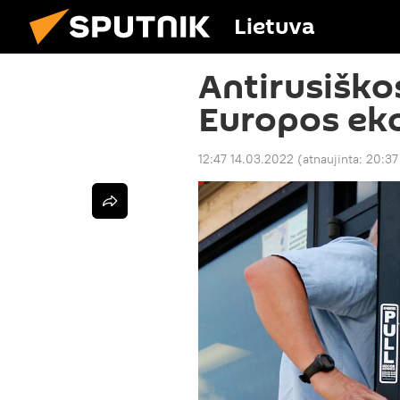
Lietuva
Antirusiško
Europos ek
12:47 14.03.2022
(atnaujinta:
20:37