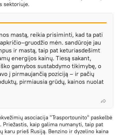
 sektoriuje.
os mastą, reikia prisiminti, kad ta pati
lapkričio–gruodžio mėn. sandūroje jau
us ir mastą, taip pat keturiasdešimt
amų energijos kainų. Tiesą sakant,
siško gamybos sustabdymo tikimybę, o
o į pirmaujančią poziciją – ir pačių
oduktų, pirmiausia grūdų, kainos nuolat
unkvežimių asociacija "Trasportounito" paskelbė
. Priežastis, kaip galima numanyti, taip pat
jų karu prieš Rusiją. Benzino ir dyzelino kaina