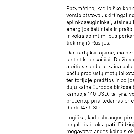
Pažymėtina, kad laiške konkr
verslo atstovai, skirtingai n
aplinkosaugininkai, atsinauj
energijos šaltiniais ir praš
ir kokia apimtimi bus perkam
tiekimą iš Rusijos.
Dar kartą kartojame, čia nėr
statistikos skaičiai. Didžio
ateities sandorių kaina bala
pačiu praėjusių metų laikot
teritorijoje pradžios ir po j
dujų kaina Europos biržose š
kainuoja 140 USD, tai yra, v
procentų, priartėdamas prie
duoti 147 USD.
Logiška, kad pabrangus pirm
negali likti tokia pati. Didži
megavatvalandės kaina siekė