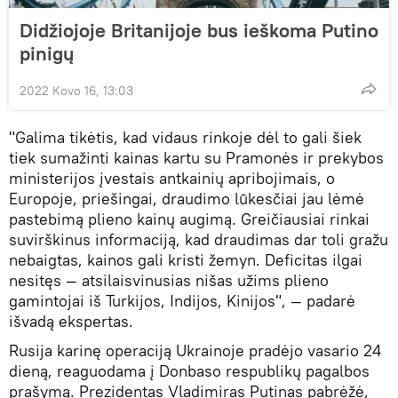
Didžiojoje Britanijoje bus ieškoma Putino
pinigų
2022 Kovo 16, 13:03
"Galima tikėtis, kad vidaus rinkoje dėl to gali šiek
tiek sumažinti kainas kartu su Pramonės ir prekybos
ministerijos įvestais antkainių apribojimais, o
Europoje, priešingai, draudimo lūkesčiai jau lėmė
pastebimą plieno kainų augimą. Greičiausiai rinkai
suvirškinus informaciją, kad draudimas dar toli gražu
nebaigtas, kainos gali kristi žemyn. Deficitas ilgai
nesitęs — atsilaisvinusias nišas užims plieno
gamintojai iš Turkijos, Indijos, Kinijos", — padarė
išvadą ekspertas.
Rusija karinę operaciją Ukrainoje pradėjo vasario 24
dieną, reaguodama į Donbaso respublikų pagalbos
prašymą. Prezidentas Vladimiras Putinas pabrėžė,