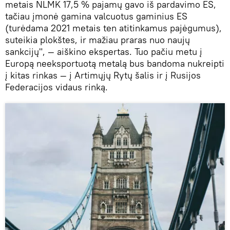
metais NLMK 17,5 % pajamų gavo iš pardavimo ES,
tačiau įmonė gamina valcuotus gaminius ES
(turėdama 2021 metais ten atitinkamus pajėgumus),
suteikia plokštes, ir mažiau praras nuo naujų
sankcijų", — aiškino ekspertas. Tuo pačiu metu į
Europą neeksportuotą metalą bus bandoma nukreipti
į kitas rinkas — į Artimųjų Rytų šalis ir į Rusijos
Federacijos vidaus rinką.