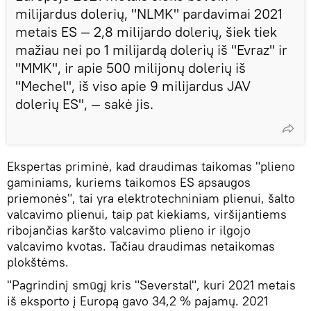
milijardus dolerių, "NLMK" pardavimai 2021
metais ES — 2,8 milijardo dolerių, šiek tiek
mažiau nei po 1 milijardą dolerių iš "Evraz" ir
"MMK", ir apie 500 milijonų dolerių iš
"Mechel", iš viso apie 9 milijardus JAV
dolerių ES", — sakė jis.
Ekspertas priminė, kad draudimas taikomas "plieno
gaminiams, kuriems taikomos ES apsaugos
priemonės", tai yra elektrotechniniam plienui, šalto
valcavimo plienui, taip pat kiekiams, viršijantiems
ribojančias karšto valcavimo plieno ir ilgojo
valcavimo kvotas. Tačiau draudimas netaikomas
plokštėms.
"Pagrindinį smūgį kris "Severstal", kuri 2021 metais
iš eksporto į Europą gavo 34,2 % pajamų. 2021