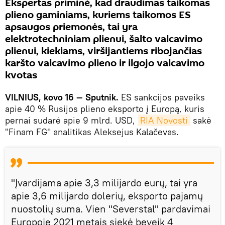
Ekspertas priminė, kad draudimas taikomas
plieno gaminiams, kuriems taikomos ES
apsaugos priemonės, tai yra
elektrotechniniam plienui, šalto valcavimo
plienui, kiekiams, viršijantiems ribojančias
karšto valcavimo plieno ir ilgojo valcavimo
kvotas
VILNIUS, kovo 16 — Sputnik.
ES sankcijos paveiks
apie 40 % Rusijos plieno eksporto į Europą, kuris
pernai sudarė apie 9 mlrd. USD,
RIA Novosti
sakė
"Finam FG" analitikas Aleksejus Kalačevas.
"Įvardijama apie 3,3 milijardo eurų, tai yra
apie 3,6 milijardo dolerių, eksporto pajamų
nuostolių suma. Vien "Severstal" pardavimai
Europoje 2021 metais siekė beveik 4