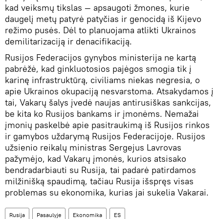
kad veiksmų tikslas — apsaugoti žmones, kurie
daugelį metų patyrė patyčias ir genocidą iš Kijevo
režimo pusės. Dėl to planuojama atlikti Ukrainos
demilitarizaciją ir denacifikaciją.
Rusijos Federacijos gynybos ministerija ne kartą
pabrėžė, kad ginkluotosios pajėgos smogia tik į
karinę infrastruktūrą, civiliams niekas negresia, o
apie Ukrainos okupaciją nesvarstoma. Atsakydamos į
tai, Vakarų šalys įvedė naujas antirusiškas sankcijas,
be kita ko Rusijos bankams ir įmonėms. Nemažai
įmonių paskelbė apie pasitraukimą iš Rusijos rinkos
ir gamybos uždarymą Rusijos Federacijoje. Rusijos
užsienio reikalų ministras Sergejus Lavrovas
pažymėjo, kad Vakarų įmonės, kurios atsisako
bendradarbiauti su Rusija, tai padarė patirdamos
milžinišką spaudimą, tačiau Rusija išspręs visas
problemas su ekonomika, kurias jai sukelia Vakarai.
Rusija
Pasaulyje
Ekonomika
ES