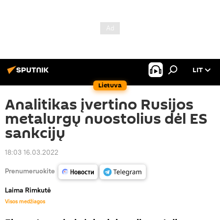
LIT
Lietuva
Analitikas įvertino Rusijos
metalurgų nuostolius dėl ES
sankcijų
18:03 16.03.2022
Prenumeruokite
Laima Rimkutė
Visos medžiagos