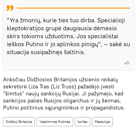
"Yra žmonių, kurie ties tuo dirba. Specialioji
kleptokratijos grupė daugiausia dėmesio
skirs tokioms užduotims. Jos specialistai
ieškos Putino ir jo aplinkos pinigų", — sakė su
situacija susipažinęs šaltinis.
Anksčiau Didžiosios Britanijos užsienio reikalų
sekretorė Liza Tras (Liz Truss) pažadėjo įvesti
"šimtus" naujų sankcijų Rusijai. Ji pažymėjo, kad
sankcijos palies Rusijos oligarchus ir jų šeimas,
Putino politinius sąjungininkus ir propagandistus.
Didžioji Britanija
Vladimiras Putinas
turtas
Pasaulyje