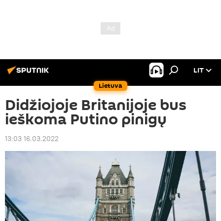
LIT
Lietuva
Didžiojoje Britanijoje bus
ieškoma Putino pinigų
13:03 16.03.2022