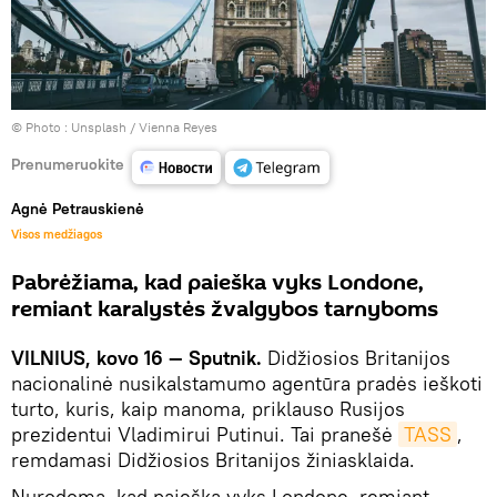
© Photo :
Unsplash / Vienna Reyes
Prenumeruokite
Agnė Petrauskienė
Visos medžiagos
Pabrėžiama, kad paieška vyks Londone,
remiant karalystės žvalgybos tarnyboms
VILNIUS, kovo 16 — Sputnik.
Didžiosios Britanijos
nacionalinė nusikalstamumo agentūra pradės ieškoti
turto, kuris, kaip manoma, priklauso Rusijos
prezidentui Vladimirui Putinui. Tai pranešė
TASS
,
remdamasi Didžiosios Britanijos žiniasklaida.
Nurodoma, kad paieška vyks Londone, remiant