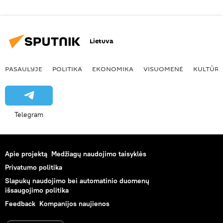
Lietuva
PASAULYJE
POLITIKA
EKONOMIKA
VISUOMENĖ
KULTŪR
Telegram
Apie projektą
Medžiagų naudojimo taisyklės
Privatumo politika
Slapukų naudojimo bei automatinio duomenų
išsaugojimo politika
Feedback
Kompanijos naujienos