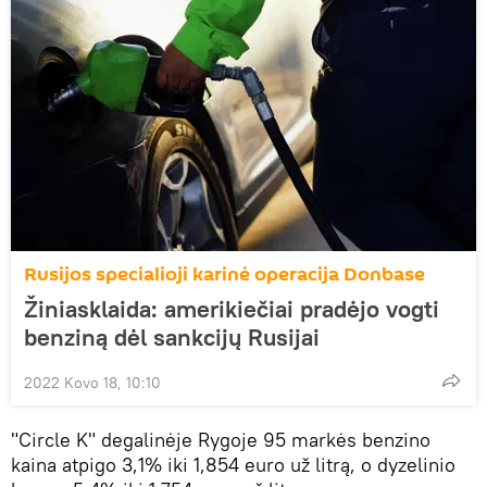
Rusijos specialioji karinė operacija Donbase
Žiniasklaida: amerikiečiai pradėjo vogti
benziną dėl sankcijų Rusijai
2022 Kovo 18, 10:10
"Circle K" degalinėje Rygoje 95 markės benzino
kaina atpigo 3,1% iki 1,854 euro už litrą, o dyzelinio