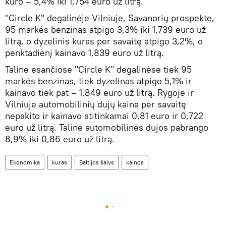
kuro – 5,4% iki 1,754 euro už litrą.
"Circle K" degalinėje Vilniuje, Savanorių prospekte,
95 markės benzinas atpigo 3,3% iki 1,739 euro už
litrą, o dyzelinis kuras per savaitę atpigo 3,2%, o
penktadienį kainavo 1,839 euro už litrą.
Taline esančiose "Circle K" degalinėse tiek 95
markės benzinas, tiek dyzelinas atpigo 5,1% ir
kainavo tiek pat – 1,849 euro už litrą. Rygoje ir
Vilniuje automobilinių dujų kaina per savaitę
nepakito ir kainavo atitinkamai 0,81 euro ir 0,722
euro už litrą. Taline automobilinės dujos pabrango
8,9% iki 0,86 euro už litrą.
Ekonomika
kuras
Baltijos šalys
kainos