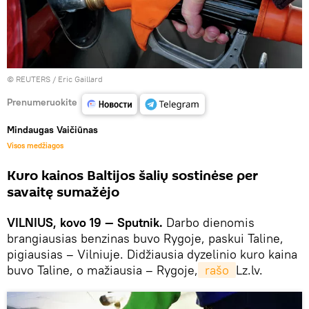
©
REUTERS
/ Eric Gaillard
Prenumeruokite
Mindaugas Vaičiūnas
Visos medžiagos
Kuro kainos Baltijos šalių sostinėse per
savaitę sumažėjo
VILNIUS, kovo 19 — Sputnik.
Darbo dienomis
brangiausias benzinas buvo Rygoje, paskui Taline,
pigiausias – Vilniuje. Didžiausia dyzelinio kuro kaina
buvo Taline, o mažiausia – Rygoje,
 rašo 
Lz.lv.