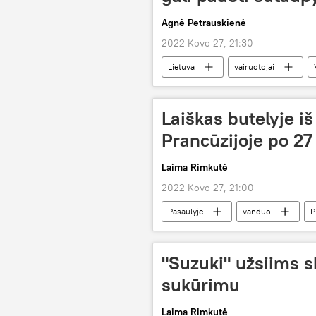
Agnė Petrauskienė
2022 Kovo 27, 21:30
Lietuva
vairuotojai
Laiškas butelyje i
Prancūzijoje po 2
Laima Rimkutė
2022 Kovo 27, 21:00
Pasaulyje
vanduo
P
"Suzuki" užsiims s
sukūrimu
Laima Rimkutė