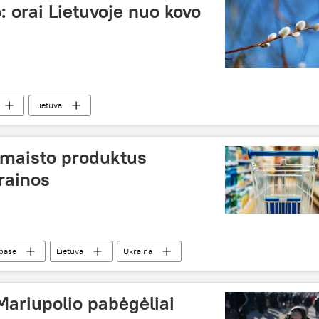
o: orai Lietuvoje nuo kovo
Lietuva
 maisto produktus
rainos
nbase
Lietuva
Ukraina
 Mariupolio pabėgėliai