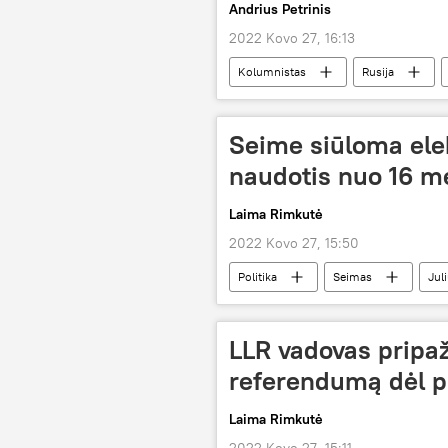
Andrius Petrinis
2022 Kovo 27, 16:13
Kolumnistas
Rusija
Seime siūloma elek
naudotis nuo 16 m
Laima Rimkutė
2022 Kovo 27, 15:50
Politika
Seimas
Jul
LLR vadovas pripa
referendumą dėl pr
Laima Rimkutė