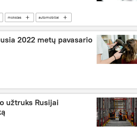
mokslas
automobiliai
ausia 2022 metų pavasario
ko užtruks Rusijai
ką