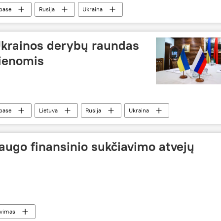
nbase
Rusija
Ukraina
 Ukrainos derybų raundas
ienomis
nbase
Lietuva
Rusija
Ukraina
šaugo finansinio sukčiavimo atvejų
avimas