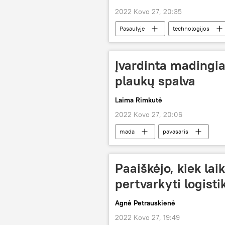
2022 Kovo 27, 20:35
Pasaulyje
technologijos
Įvardinta madingi
plaukų spalva
Laima Rimkutė
2022 Kovo 27, 20:06
mada
pavasaris
Paaiškėjo, kiek lai
pertvarkyti logisti
Agnė Petrauskienė
2022 Kovo 27, 19:49