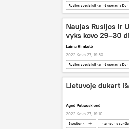
Rusijos specialioji karinė operacija Do
Naujas Rusijos ir
vyks kovo 29–30 d
Laima Rimkutė
2022 Kovo 27, 19:30
Rusijos specialioji karinė operacija Do
Lietuvoje dukart i
Agnė Petrauskienė
2022 Kovo 27, 19:10
Swedbank
internetinis sukči