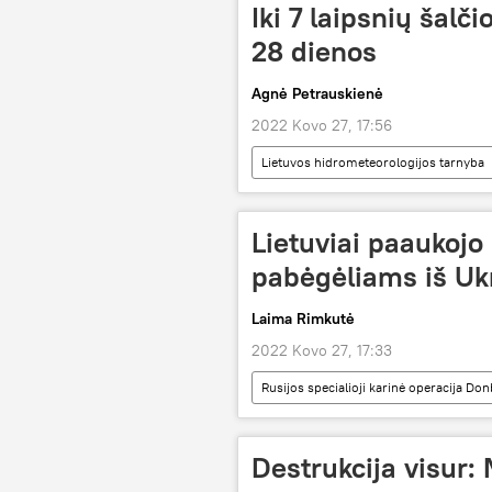
Iki 7 laipsnių šalči
28 dienos
Agnė Petrauskienė
2022 Kovo 27, 17:56
Lietuvos hidrometeorologijos tarnyba
Lietuviai paaukojo
pabėgėliams iš Uk
Laima Rimkutė
2022 Kovo 27, 17:33
Rusijos specialioji karinė operacija Do
Destrukcija visur: