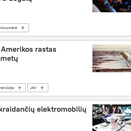
Visuomenė
š Amerikos rastas
7 metų
rancūzija
JAV
kraidančių elektromobilių