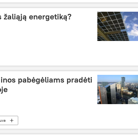
s žaliąją energetiką?
ainos pabėgėliams pradėti
oje
tuva