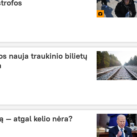
strofos
os nauja traukinio bilietų
a
ą — atgal kelio nėra?