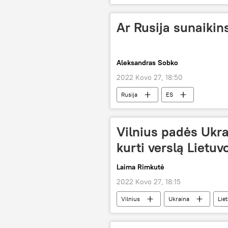
Ar Rusija sunaikin
Aleksandras Sobko
2022 Kovo 27, 18:50
Rusija
ES
Vilnius padės Ukr
kurti verslą Lietuv
Laima Rimkutė
2022 Kovo 27, 18:15
Vilnius
Ukraina
Lie