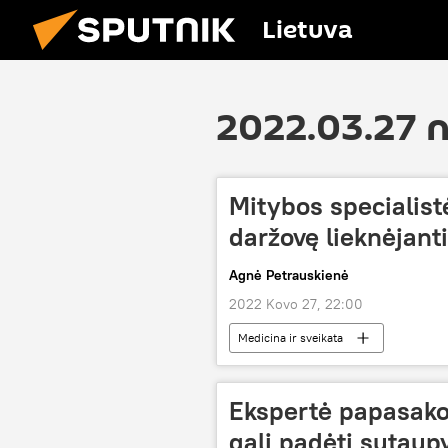
Lietuva
2022.03.27 
Mitybos specialist
daržovę lieknėjan
Agnė Petrauskienė
2022 Kovo 27, 22:00
Medicina ir sveikata
Ekspertė papasakoj
gali padėti sutaup