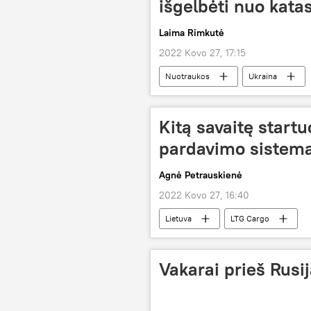
išgelbėti nuo kata
Laima Rimkutė
2022 Kovo 27, 17:15
Nuotraukos
Ukraina
Kitą savaitę startu
pardavimo sistem
Agnė Petrauskienė
2022 Kovo 27, 16:40
Lietuva
LTG Cargo
Vakarai prieš Rusij