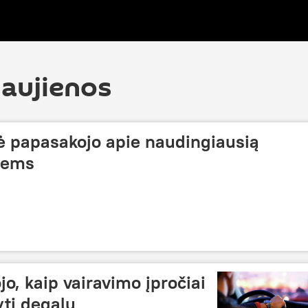
naujienos
ė papasakojo apie naudingiausią
tiems
o, kaip vairavimo įpročiai
yti degalų