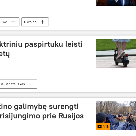
JAV
Ukraina
triniu paspirtuku leisti
etų
ius Sabatauskas
žino galimybę surengti
isijungimo prie Rusijos
1:13