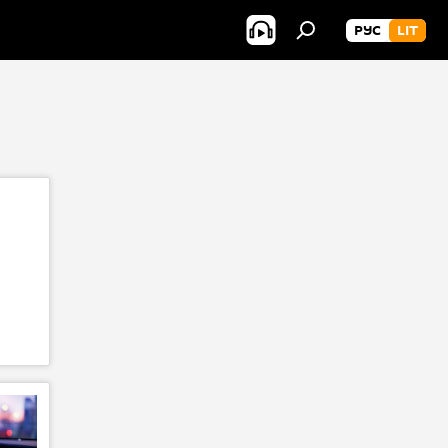
РУС
LIT