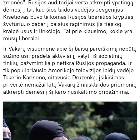
žmonės". Rusijos auditorijai verta atkreipti ypatingą
dėmesį į tai, kad šios laidos vedėjas Jevgenijus
Kiseliovas buvo laikomas Rusijos liberalios krypties
švyturiu, o dabar į baisius raginimus jis tiesiog
kraipė ūsus ir linkčiojo. Tai prie klausimo, kokie yra
mūsų liberalai.
Ir Vakarų visuomenė apie šį baisų pareiškimą nebūtų
sužinojusi: pradėta aktyviai jį valyti iš socialinių
tinklų, pažymint kaip netikrą Rusijos propagandą. Ir
tik populiariausio Amerikoje televizijos laidų vedėjo
Takerio Karlsono, citavusio Druzenką, įsikišimas
privertė nemažai kitų Vakarų žiniasklaidos priemonių
atkreipti dėmesį į šį karo nusikaltimo pripažinimą.