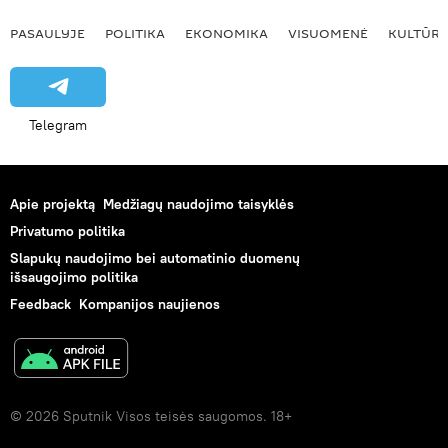
PASAULYJE
POLITIKA
EKONOMIKA
VISUOMENĖ
KULTŪR
Telegram
Apie projektą
Medžiagų naudojimo taisyklės
Privatumo politika
Slapukų naudojimo bei automatinio duomenų
išsaugojimo politika
Feedback
Kompanijos naujienos
© 2026 Sputnik Visos teisės saugomos. 18+