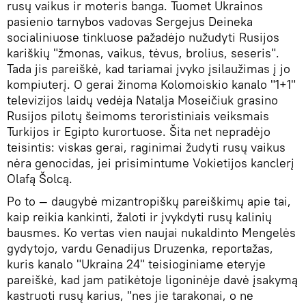
rusų vaikus ir moteris banga. Tuomet Ukrainos
pasienio tarnybos vadovas Sergejus Deineka
socialiniuose tinkluose pažadėjo nužudyti Rusijos
kariškių "žmonas, vaikus, tėvus, brolius, seseris".
Tada jis pareiškė, kad tariamai įvyko įsilaužimas į jo
kompiuterį. O gerai žinoma Kolomoiskio kanalo "1+1"
televizijos laidų vedėja Natalja Moseičiuk grasino
Rusijos pilotų šeimoms teroristiniais veiksmais
Turkijos ir Egipto kurortuose. Šita net nepradėjo
teisintis: viskas gerai, raginimai žudyti rusų vaikus
nėra genocidas, jei prisimintume Vokietijos kanclerį
Olafą Šolcą.
Po to — daugybė mizantropiškų pareiškimų apie tai,
kaip reikia kankinti, žaloti ir įvykdyti rusų kalinių
bausmes. Ko vertas vien naujai nukaldinto Mengelės
gydytojo, vardu Genadijus Druzenka, reportažas,
kuris kanalo "Ukraina 24" teisioginiame eteryje
pareiškė, kad jam patikėtoje ligoninėje davė įsakymą
kastruoti rusų karius, "nes jie tarakonai, o ne