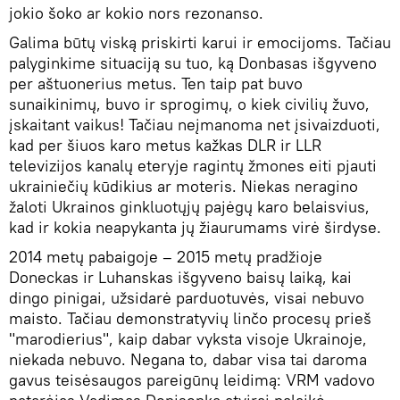
jokio šoko ar kokio nors rezonanso.
Galima būtų viską priskirti karui ir emocijoms. Tačiau
palyginkime situaciją su tuo, ką Donbasas išgyveno
per aštuonerius metus. Ten taip pat buvo
sunaikinimų, buvo ir sprogimų, o kiek civilių žuvo,
įskaitant vaikus! Tačiau neįmanoma net įsivaizduoti,
kad per šiuos karo metus kažkas DLR ir LLR
televizijos kanalų eteryje ragintų žmones eiti pjauti
ukrainiečių kūdikius ar moteris. Niekas neragino
žaloti Ukrainos ginkluotųjų pajėgų karo belaisvius,
kad ir kokia neapykanta jų žiaurumams virė širdyse.
2014 metų pabaigoje – 2015 metų pradžioje
Doneckas ir Luhanskas išgyveno baisų laiką, kai
dingo pinigai, užsidarė parduotuvės, visai nebuvo
maisto. Tačiau demonstratyvių linčo procesų prieš
"marodierius", kaip dabar vyksta visoje Ukrainoje,
niekada nebuvo. Negana to, dabar visa tai daroma
gavus teisėsaugos pareigūnų leidimą: VRM vadovo