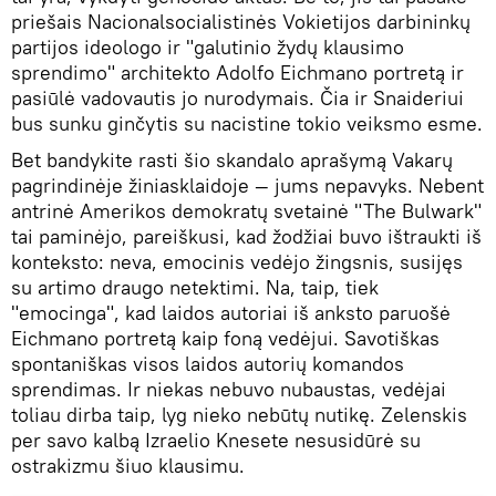
priešais Nacionalsocialistinės Vokietijos darbininkų
partijos ideologo ir "galutinio žydų klausimo
sprendimo" architekto Adolfo Eichmano portretą ir
pasiūlė vadovautis jo nurodymais. Čia ir Snaideriui
bus sunku ginčytis su nacistine tokio veiksmo esme.
Bet bandykite rasti šio skandalo aprašymą Vakarų
pagrindinėje žiniasklaidoje — jums nepavyks. Nebent
antrinė Amerikos demokratų svetainė "The Bulwark"
tai paminėjo, pareiškusi, kad žodžiai buvo ištraukti iš
konteksto: neva, emocinis vedėjo žingsnis, susijęs
su artimo draugo netektimi. Na, taip, tiek
"emocinga", kad laidos autoriai iš anksto paruošė
Eichmano portretą kaip foną vedėjui. Savotiškas
spontaniškas visos laidos autorių komandos
sprendimas. Ir niekas nebuvo nubaustas, vedėjai
toliau dirba taip, lyg nieko nebūtų nutikę. Zelenskis
per savo kalbą Izraelio Knesete nesusidūrė su
ostrakizmu šiuo klausimu.