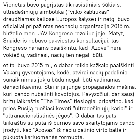
Vienetas buvo pagrįstas tik rasistiniais šūkiais,
ultradešiniųjų simbolika ("vilko kabliukas"
draudžiamas keliose Europos šalyse) ir netgi buvo
oficialiai pripažintas neonacių organizacija 2015 m.
birželio mėn. JAV Kongreso rezoliucijoje. Matyt,
Snaideris nebuvo pakviestas konsultacijai: tas
Kongreso nariams paaiškintų, kad "Azove" nėra
vokiečių, vadinasi, nacių ten negali būti.
et tai buvo 2015 m., o dabar reikia kažkaip paaiškinti
Vakarų gyventojams, kodėl atvirai nacių padalinio
sunaikinimas jokiu būdu negali būti vadinamas
denacifikavimu. Štai ir įsijungė propagandos mašina,
kuri bando nubalinti kovotojus. Pavyzdžiui, dar sausį
britų laikraštis "The Times" tiesiogiai pripažino, kad
prieš Rusiją ruošiasi kovoti "ultradešiniųjų kariai" ir
"ultranacionalistinės jėgos". O dabar tas pats
laikraštis su puta iš burnos savo skaitytojams bando
įrodyti, kad "Azovas" iš nacių dalinio virto balta ir
pūkuota kariuomenės formuote.