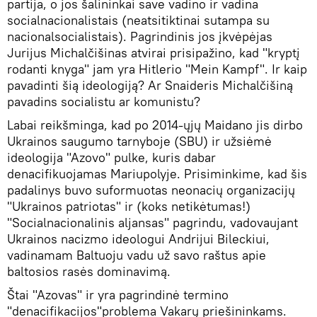
partija, o jos šalininkai save vadino ir vadina
socialnacionalistais (neatsitiktinai sutampa su
nacionalsocialistais). Pagrindinis jos įkvėpėjas
Jurijus Michalčišinas atvirai prisipažino, kad "kryptį
rodanti knyga" jam yra Hitlerio "Mein Kampf". Ir kaip
pavadinti šią ideologiją? Ar Snaideris Michalčišiną
pavadins socialistu ar komunistu?
Labai reikšminga, kad po 2014-ųjų Maidano jis dirbo
Ukrainos saugumo tarnyboje (SBU) ir užsiėmė
ideologija "Azovo" pulke, kuris dabar
denacifikuojamas Mariupolyje. Prisiminkime, kad šis
padalinys buvo suformuotas neonacių organizacijų
"Ukrainos patriotas" ir (koks netikėtumas!)
"Socialnacionalinis aljansas" pagrindu, vadovaujant
Ukrainos nacizmo ideologui Andrijui Bileckiui,
vadinamam Baltuoju vadu už savo raštus apie
baltosios rasės dominavimą.
Štai "Azovas" ir yra pagrindinė termino
"denacifikacijos"problema Vakarų priešininkams.