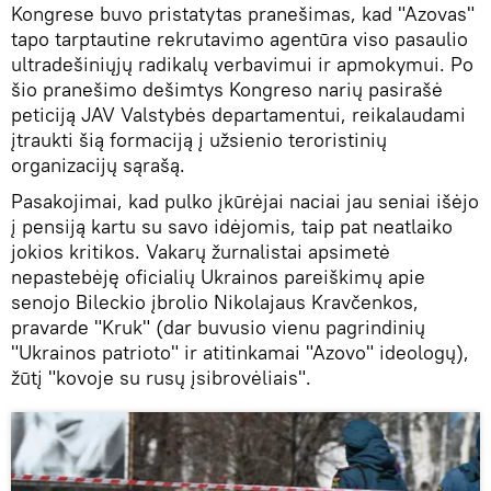
Kongrese buvo pristatytas pranešimas, kad "Azovas"
tapo tarptautine rekrutavimo agentūra viso pasaulio
ultradešiniųjų radikalų verbavimui ir apmokymui. Po
šio pranešimo dešimtys Kongreso narių pasirašė
peticiją JAV Valstybės departamentui, reikalaudami
įtraukti šią formaciją į užsienio teroristinių
organizacijų sąrašą.
Pasakojimai, kad pulko įkūrėjai naciai jau seniai išėjo
į pensiją kartu su savo idėjomis, taip pat neatlaiko
jokios kritikos. Vakarų žurnalistai apsimetė
nepastebėję oficialių Ukrainos pareiškimų apie
senojo Bileckio įbrolio Nikolajaus Kravčenkos,
pravarde "Kruk" (dar buvusio vienu pagrindinių
"Ukrainos patrioto" ir atitinkamai "Azovo" ideologų),
žūtį "kovoje su rusų įsibrovėliais".