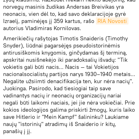
norvegų masinis žudikas Andersas Breivikas yra
neonacis, vien dėl to, kad savo deklaracijoje gyrė
Izraelį, paminėjęs jį 359 kartus, rašo
RIA Novosti
autorius Vladimiras Kornilovas.
Amerikiečių rašytojas Timotis Snaideris (Timothy
Snyder), liūdnai pagarsėjęs pseudoistorinėmis
antirusiškomis knygomis, ginčydamas šį terminą,
apskritai nusišnekėjo iki paradoksalių išvadų: "Tik
vokietis gali būti nacis... Nacis — tai Vokietijos
nacionalsocialistų partijos narys 1930–1940 metais...
Negalite užsiimti denacifikacija ten, kur nėra nacių".
Juokinga. Pasirodo, kad tiesiogiai taip save
vadinantys nacių ir neonacių organizacijų nariai
negali būti laikomi naciais, jei jie nėra vokiečiai. Prie
kokios ideologijos galima priskirti žmogų, kuris laiko
save Hitlerio ir "Mein Kampf" šalininku? Laukiame
naujų "istorinių" atradimų iš Snaiderio ir kitų,
panašių į jį.