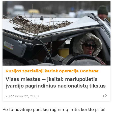
Rusijos specialioji karinė operacija Donbase
Visas miestas — įkaitai: mariupolietis
įvardijo pagrindinius nacionalistų tikslus
2022 Kovo 22, 21:00
Po to nuvilnijo panašių raginimų imtis keršto prieš