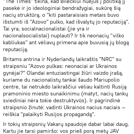
"The Times" tikina, kad Bileсkiui nuėjus į politiką jį
pasekė ir jo ideologiniai bendražygiai, sukūrę šią
nacių struktūrą, o "kiti pastaraisiais metais buvo
išstumti iš "Azovo" pulko, kad išvalytų jo reputaciją".
Tai yra, socialnacionalistai (jie yra ir
nacionalsocialistai) nuplauti? Ir tik neonacių "vilko
kabliukas" ant vėliavų primena apie buvusią jų blogą
reputaciją.
Britams antrina ir Nyderlandų laikraštis "NRC" su
straipsniu "Azovo pulkas: neonaciai ar Ukrainos
gynėjai?" Olandai entuziastingai žiūri vaizdo įrašą,
kuriame du nacionalistų tankai šaudo Mariupolio
centre, tai netrukdo laikraščiui vėliau kaltinti Rusiją
pramoninio miesto sunaikinimu (matyt, nacių tankų
sviediniai nėra tokie destruktyvūs). Ir pagrindinė
straipsnio žinutė: vadinti Ukrainos nacius naciais —
reiškia "palaikyti Rusijos propagandą".
Ir tokių straipsnių Vakarų spaudoje dabar labai daug.
Kartu jie tarsi pamiršo: vos prieš porą metų JAV