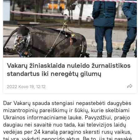
Vakarų žiniasklaida nuleido žurnalistikos
standartus iki neregėtų gilumų
2022 Kovo 19, 12:12
Dar Vakarų spauda stengiasi nepastebėti daugybės
mizantropinių pareiškimų ir šūkių, kurie skelbiami
Ukrainos informaciniame lauke. Pavyzdžiui, praėjo
daugiau nei savaitė nuo tada, kai televizijos laidų
vedėjas per 24 kanalą paragino skersti rusų vaikus,
tai yra, vykdyti genocido aktus. Be to, jis tai pasakė