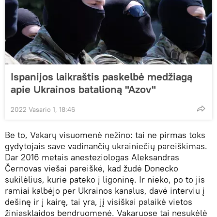
Ispanijos laikraštis paskelbė medžiagą
apie Ukrainos batalioną "Azov"
2022 Vasario 1, 18:46
Be to, Vakarų visuomenė nežino: tai ne pirmas toks
gydytojais save vadinančių ukrainiečių pareiškimas.
Dar 2016 metais anesteziologas Aleksandras
Černovas viešai pareiškė, kad žudė Donecko
sukilėlius, kurie pateko į ligoninę. Ir nieko, po to jis
ramiai kalbėjo per Ukrainos kanalus, davė interviu į
dešinę ir į kairę, tai yra, jį visiškai palaikė vietos
žiniasklaidos bendruomenė. Vakaruose tai nesukėlė