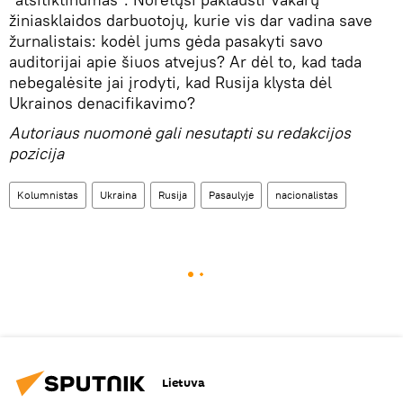
žiniasklaidos darbuotojų, kurie vis dar vadina save
žurnalistais: kodėl jums gėda pasakyti savo
auditorijai apie šiuos atvejus? Ar dėl to, kad tada
nebegalėsite jai įrodyti, kad Rusija klysta dėl
Ukrainos denacifikavimo?
Autoriaus nuomonė gali nesutapti su redakcijos
pozicija
Kolumnistas
Ukraina
Rusija
Pasaulyje
nacionalistas
Lietuva