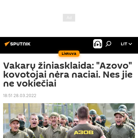
LIT
Lietuva
Vakarų žiniasklaida: "Azovo"
kovotojai nėra naciai. Nes jie
ne vokiečiai
18:51 28.03.2022