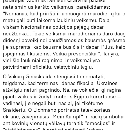
patarėjas Vadimas Denisenka atvirai palaikė
neteisminius keršto veiksmus, pareikšdamas:
"Nemanau, kad pririšti ir apnuoginti marodierių karo
metu gali būti laikoma laukiniu veiksmu. Deja,
viskam Nacionalinės policijos pajėgų dabar
neužtenka... Tokie veiksmai marodieriams daro daug
didesnį poveikį nei baudžiamosios bausmės grėsmė:
jie supranta, kad bausmė bus čia ir dabar. Plius, kaip
įspėjimas likusiems. Veikia prevenciškai". Tai yra,
visi šie laukiniai raginimai ir veiksmai yra
patvirtinami oficialiu, valstybiniu lygiu.
O Vakarų žiniasklaida stengiasi to nematyti,
teigdama, kad terminas "denacifikacija" Ukrainos
atžvilgiu neturi pagrindo. Na, ne vokiečiai gi ragina
pjauti vaikus ir žudyti moteris Egipto kurortuose —
vadinasi, jie negali būti naciai, jei tikėtume
Snaideriu. O Eichmano portretas televizoriaus
ekrane, žavėjimasis "Mein Kampf" ir nacių simboliai
ant kovinių vienetų vėliavų tėra tik "emocijos" ir
"atsitiktinumas". Norėtųsi paklausti Vakarų