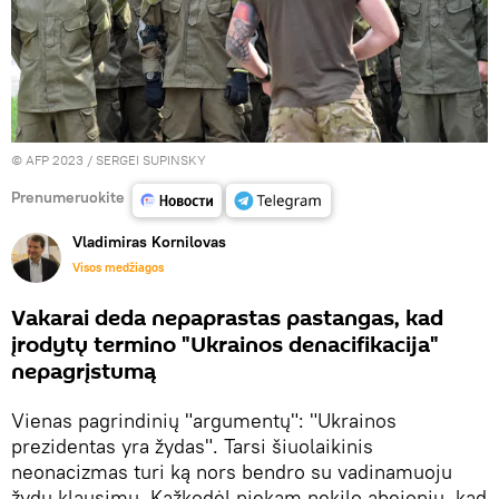
© AFP 2023 / SERGEI SUPINSKY
Prenumeruokite
Vladimiras Kornilovas
Visos medžiagos
Vakarai deda nepaprastas pastangas, kad
įrodytų termino "Ukrainos denacifikacija"
nepagrįstumą
Vienas pagrindinių "argumentų": "Ukrainos
prezidentas yra žydas". Tarsi šiuolaikinis
neonacizmas turi ką nors bendro su vadinamuoju
žydų klausimu. Kažkodėl niekam nekilo abejonių, kad