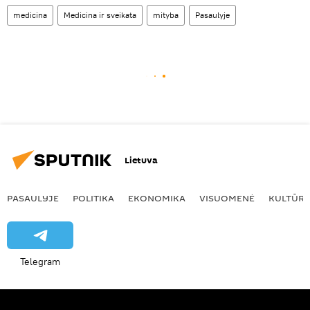
medicina
Medicina ir sveikata
mityba
Pasaulyje
Lietuva
PASAULYJE
POLITIKA
EKONOMIKA
VISUOMENĖ
KULTŪR
Telegram