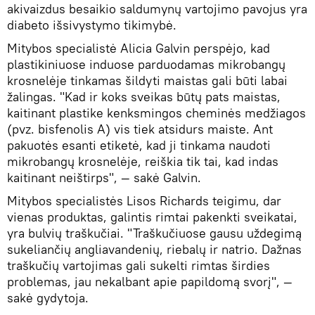
akivaizdus besaikio saldumynų vartojimo pavojus yra
diabeto išsivystymo tikimybė.
Mitybos specialistė Alicia Galvin perspėjo, kad
plastikiniuose induose parduodamas mikrobangų
krosnelėje tinkamas šildyti maistas gali būti labai
žalingas. "Kad ir koks sveikas būtų pats maistas,
kaitinant plastike kenksmingos cheminės medžiagos
(pvz. bisfenolis A) vis tiek atsidurs maiste. Ant
pakuotės esanti etiketė, kad ji tinkama naudoti
mikrobangų krosnelėje, reiškia tik tai, kad indas
kaitinant neištirps", — sakė Galvin.
Mitybos specialistės Lisos Richards teigimu, dar
vienas produktas, galintis rimtai pakenkti sveikatai,
yra bulvių traškučiai. "Traškučiuose gausu uždegimą
sukeliančių angliavandenių, riebalų ir natrio. Dažnas
traškučių vartojimas gali sukelti rimtas širdies
problemas, jau nekalbant apie papildomą svorį", —
sakė gydytoja.