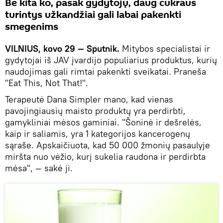
Be kita ko, pasak gydytojų, daug cukraus
turintys užkandžiai gali labai pakenkti
smegenims
VILNIUS, kovo 29 — Sputnik.
Mitybos specialistai ir
gydytojai iš JAV įvardijo populiarius produktus, kurių
naudojimas gali rimtai pakenkti sveikatai. Praneša
"Eat This, Not That!".
Terapeutė Dana Simpler mano, kad vienas
pavojingiausių maisto produktų yra perdirbti,
gamykliniai mėsos gaminiai. "Šoninė ir dešrelės,
kaip ir saliamis, yra 1 kategorijos kancerogenų
sąraše. Apskaičiuota, kad 50 000 žmonių pasaulyje
miršta nuo vėžio, kurį sukelia raudona ir perdirbta
mėsa", — sakė ji.