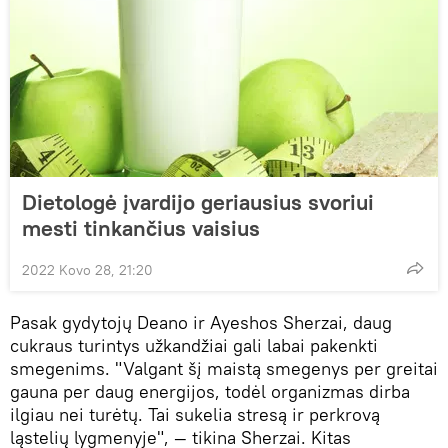
Dietologė įvardijo geriausius svoriui
mesti tinkančius vaisius
2022 Kovo 28, 21:20
Pasak gydytojų Deano ir Ayeshos Sherzai, daug
cukraus turintys užkandžiai gali labai pakenkti
smegenims. "Valgant šį maistą smegenys per greitai
gauna per daug energijos, todėl organizmas dirba
ilgiau nei turėtų. Tai sukelia stresą ir perkrovą
ląstelių lygmenyje", — tikina Sherzai. Kitas