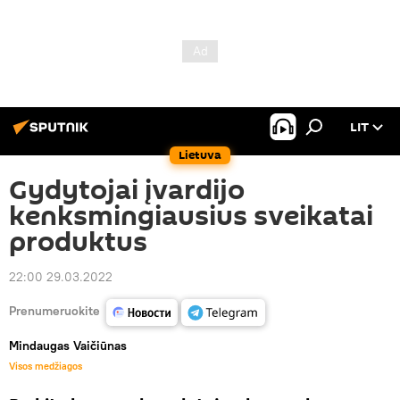
LIT
Lietuva
Gydytojai įvardijo
kenksmingiausius sveikatai
produktus
22:00 29.03.2022
Prenumeruokite
Mindaugas Vaičiūnas
Visos medžiagos