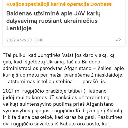
Rusijos specialioji karinė operacija Donbase
Baidenas užsiminė apie JAV karių
dalyvavimą ruošiant ukrainiečius
Lenkijoje
2022 Kovo 29, 13:40
"Tai puiku, kad Jungtinės Valstijos daro viską, ką
gali, kad išgelbėtų Ukrainą, tačiau Baideno
administracijos parodytas Afganistano — šalies, apie
kurią šiuo metu per mažai pranešama žiniasklaidoje,
— atstūmimas ir toliau stebina", — parašė jis.
2021 m. rugpjūčio pradžioje talibai ("Talibano"
judėjimui taikomos JT sankcijos už teroristinę
veiklą) suintensyvino puolimą prieš Afganistano
vyriausybės pajėgas, rugpjūčio 15 d. įžengė į Kabulą
ir kitą dieną paskelbė, kad karas baigėsi. Paskutines
dvi rugpjūčio savaites iš Kabulo oro uosto, kurį