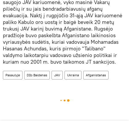
saugojo JAV kariuomenė, vyko masinė Vakarų
piliečių ir su jais bendradarbiavusių afganų
evakuacija. Naktį į rugpjūčio 31-ąją JAV kariuomenė
paliko Kabulo oro uostą ir baigė beveik 20 metų
trukusį JAV karinį buvimą Afganistane. Rugsėjo
pradžioje buvo paskelbta Afganistano laikinosios
vyriausybės sudėtis, kuriai vadovauja Mohamadas
Hasanas Achundas, kuris pirmojo "Talibano"
valdymo laikotarpiu vadovavo užsienio politikai ir
kuriam nuo 2001 m. buvo taikomos JT sankcijos.
Pasaulyje
Džo Baidenas
JAV
Ukraina
Afganistanas