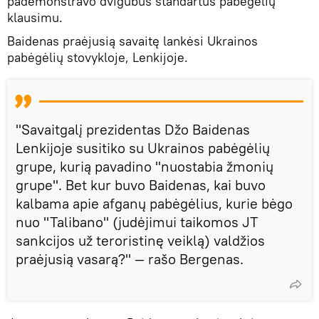
pademonstravo dvigubus standartus pabėgėlių
klausimu.
Baidenas praėjusią savaitę lankėsi Ukrainos
pabėgėlių stovykloje, Lenkijoje.
"Savaitgalį prezidentas Džo Baidenas
Lenkijoje susitiko su Ukrainos pabėgėlių
grupe, kurią pavadino "nuostabia žmonių
grupe". Bet kur buvo Baidenas, kai buvo
kalbama apie afganų pabėgėlius, kurie bėgo
nuo "Talibano" (judėjimui taikomos JT
sankcijos už teroristinę veiklą) valdžios
praėjusią vasarą?" — rašo Bergenas.