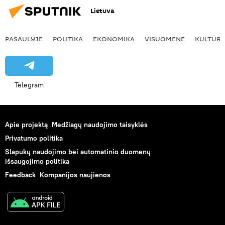
Lietuva
PASAULYJE
POLITIKA
EKONOMIKA
VISUOMENĖ
KULTŪR
Telegram
Apie projektą
Medžiagų naudojimo taisyklės
Privatumo politika
Slapukų naudojimo bei automatinio duomenų
išsaugojimo politika
Feedback
Kompanijos naujienos