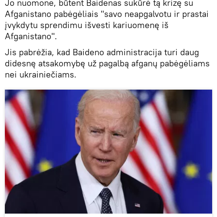
Jo nuomone, būtent Baidenas sukūrė tą krizę su
Afganistano pabėgėliais "savo neapgalvotu ir prastai
įvykdytu sprendimu išvesti kariuomenę iš
Afganistano".
Jis pabrėžia, kad Baideno administracija turi daug
didesnę atsakomybę už pagalbą afganų pabėgėliams
nei ukrainiečiams.