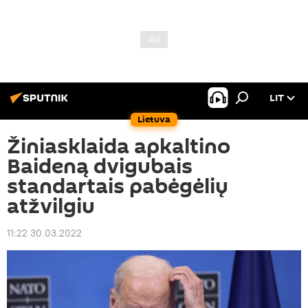
LIT
Lietuva
Žiniasklaida apkaltino
Baideną dvigubais
standartais pabėgėlių
atžvilgiu
11:22 30.03.2022