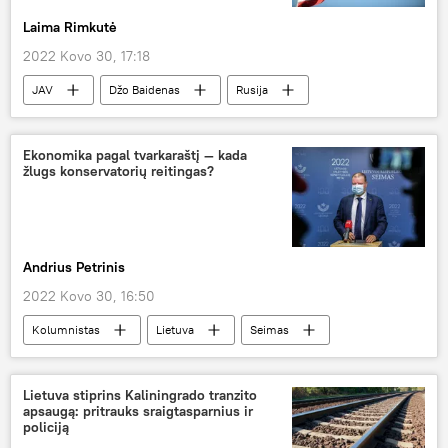
Laima Rimkutė
2022 Kovo 30, 17:18
JAV
Džo Baidenas
Rusija
Vladimiras Putinas
Ukraina
Pasaulyje
Ekonomika pagal tvarkaraštį — kada
žlugs konservatorių reitingas?
Andrius Petrinis
2022 Kovo 30, 16:50
Kolumnistas
Lietuva
Seimas
Ekonomika
reitingas
Lietuva stiprins Kaliningrado tranzito
apsaugą: pritrauks sraigtasparnius ir
policiją