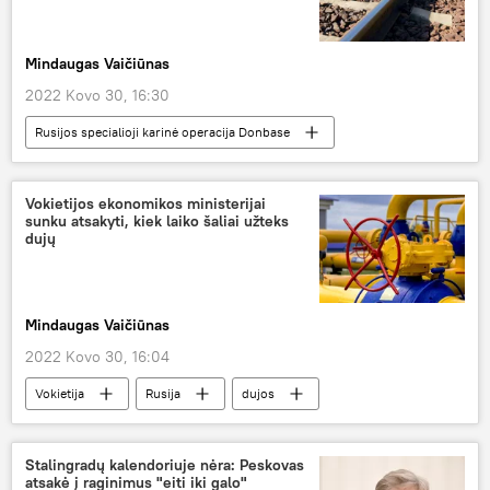
Mindaugas Vaičiūnas
2022 Kovo 30, 16:30
Rusijos specialioji karinė operacija Donbase
Agnė Širinskienė
Lietuva
Rusija
Politika
Kaliningradas
Vokietijos ekonomikos ministerijai
sunku atsakyti, kiek laiko šaliai užteks
dujų
Mindaugas Vaičiūnas
2022 Kovo 30, 16:04
Vokietija
Rusija
dujos
Pasaulyje
Stalingradų kalendoriuje nėra: Peskovas
atsakė į raginimus "eiti iki galo"