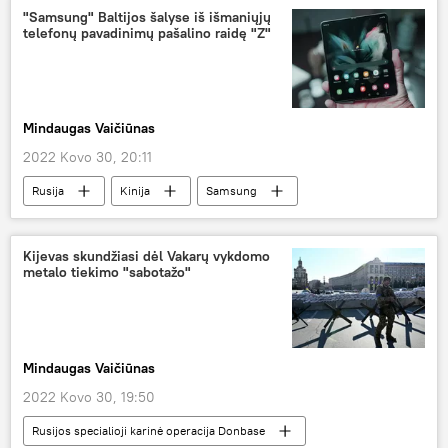
"Samsung" Baltijos šalyse iš išmaniųjų
telefonų pavadinimų pašalino raidę "Z"
Mindaugas Vaičiūnas
2022 Kovo 30, 20:11
Rusija
Kinija
Samsung
Baltijos šalys
Pasaulyje
Kijevas skundžiasi dėl Vakarų vykdomo
metalo tiekimo "sabotažo"
Mindaugas Vaičiūnas
2022 Kovo 30, 19:50
Rusijos specialioji karinė operacija Donbase