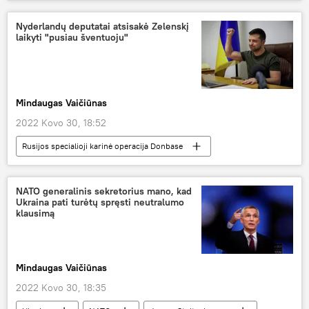
Pasaulyje
Nyderlandų deputatai atsisakė Zelenskį
laikyti "pusiau šventuoju"
Mindaugas Vaičiūnas
2022 Kovo 30, 18:52
Rusijos specialioji karinė operacija Donbase
Pasaulyje
Europa
Ukraina
Vladimiras Zelenskis
Niderlandai
NATO generalinis sekretorius mano, kad
Ukraina pati turėtų spręsti neutralumo
klausimą
Mindaugas Vaičiūnas
2022 Kovo 30, 18:35