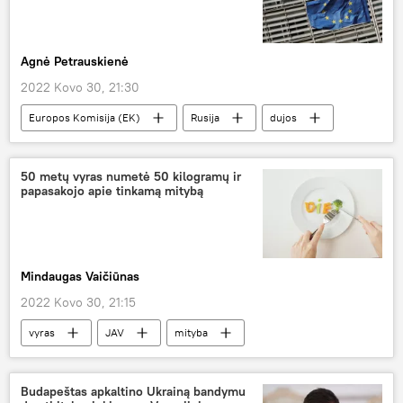
Agnė Petrauskienė
2022 Kovo 30, 21:30
Europos Komisija (EK)
Rusija
dujos
Pasaulyje
50 metų vyras numetė 50 kilogramų ir
papasakojo apie tinkamą mitybą
Mindaugas Vaičiūnas
2022 Kovo 30, 21:15
vyras
JAV
mityba
koronavirusas
Pasaulyje
medicina
Medicina ir sveikata
Budapeštas apkaltino Ukrainą bandymu