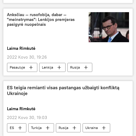
Pasaulyje
Ukraina
Kijevas
ginkluotė
Rusija
Anksčiau — rusofobija, dabar —
"meinstrymas": Lenkijos premjeras
pasigyrė nuopelnais
Laima Rimkutė
2022 Kovo 30, 19:26
Pasaulyje
Lenkija
Rusija
ES teigia remianti visas pastangas užbaigti konfliktą
Ukrainoje
Laima Rimkutė
2022 Kovo 30, 19:03
ES
Turkija
Rusija
Ukraina