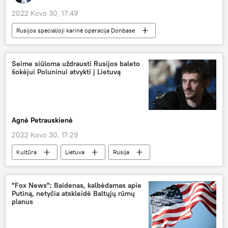
2022 Kovo 30, 17:49
Rusijos specialioji karinė operacija Donbase
Rusija
sraigtasparnis
karinis sraigtasparnis
karinė technika
Seime siūloma uždrausti Rusijos baleto
šokėjui Poluninui atvykti į Lietuvą
Ukraina
Kolumnistas
Agnė Petrauskienė
2022 Kovo 30, 17:29
Kultūra
Lietuva
Rusija
"Fox News": Baidenas, kalbėdamas apie
Putiną, netyčia atskleidė Baltųjų rūmų
planus