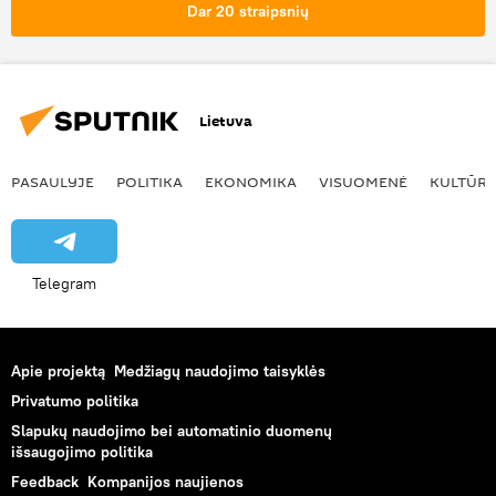
Dar 20 straipsnių
Lietuva
PASAULYJE
POLITIKA
EKONOMIKA
VISUOMENĖ
KULTŪR
Telegram
Apie projektą
Medžiagų naudojimo taisyklės
Privatumo politika
Slapukų naudojimo bei automatinio duomenų
išsaugojimo politika
Feedback
Kompanijos naujienos