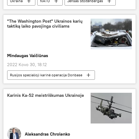
Ukraina
NATO
Jensas Stoltenbergas
Vladimiras Zelenskis
Rusija
Pasaulyje
"The Washington Post" Ukrainos karių
taktiką laiko pavojinga civiliams
Mindaugas Vaičiūnas
2022 Kovo 30, 18:12
Rusijos specialioji karinė operacija Donbase
Pasaulyje
JAV
Ukraina
Karinis Ka-52 meistriškumas Ukrainoje
Aleksandras Chrolenko