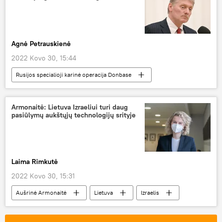
Agnė Petrauskienė
2022 Kovo 30, 15:44
Rusijos specialioji karinė operacija Donbase
Rusija
Dmitrijus Peskovas
Ukraina
Kremlius
Pasaulyje
Armonaitė: Lietuva Izraeliui turi daug
pasiūlymų aukštųjų technologijų srityje
Laima Rimkutė
2022 Kovo 30, 15:31
Aušrinė Armonaitė
Lietuva
Izraelis
bendradarbiavimas
Ekonomika