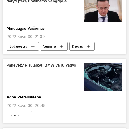
daryti įtaką rinkimams Vengrijoje
Mindaugas Vaičiūnas
2022 Kovo 30, 21:00
Budapeštas
Vengrija
Kijevas
Pasaulyje
Panevėžyje sulaikyti BMW vairų vagys
Agnė Petrauskienė
2022 Kovo 30, 20:48
policija