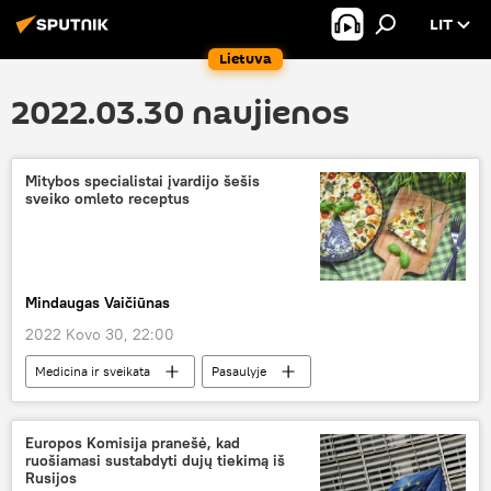
LIT
Lietuva
2022.03.30 naujienos
Mitybos specialistai įvardijo šešis
sveiko omleto receptus
Mindaugas Vaičiūnas
2022 Kovo 30, 22:00
Medicina ir sveikata
Pasaulyje
kiaušiniai
mityba
Europos Komisija pranešė, kad
ruošiamasi sustabdyti dujų tiekimą iš
Rusijos