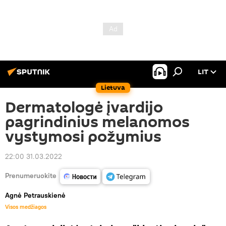
LIT
Lietuva
Dermatologė įvardijo
pagrindinius melanomos
vystymosi požymius
22:00 31.03.2022
Prenumeruokite
Agnė Petrauskienė
Visos medžiagos