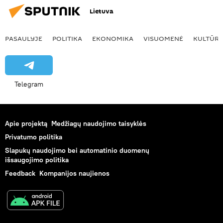
Lietuva
PASAULYJE
POLITIKA
EKONOMIKA
VISUOMENĖ
KULTŪR
Telegram
Apie projektą
Medžiagų naudojimo taisyklės
Privatumo politika
Slapukų naudojimo bei automatinio duomenų
išsaugojimo politika
Feedback
Kompanijos naujienos