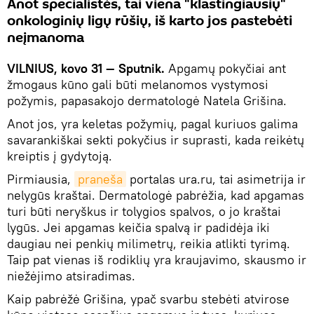
Anot specialistės, tai viena "klastingiausių"
onkologinių ligų rūšių, iš karto jos pastebėti
neįmanoma
VILNIUS, kovo 31 — Sputnik.
Apgamų pokyčiai ant
žmogaus kūno gali būti melanomos vystymosi
požymis, papasakojo dermatologė Natela Grišina.
Anot jos, yra keletas požymių, pagal kuriuos galima
savarankiškai sekti pokyčius ir suprasti, kada reikėtų
kreiptis į gydytoją.
Pirmiausia,
praneša
portalas ura.ru, tai asimetrija ir
nelygūs kraštai. Dermatologė pabrėžia, kad apgamas
turi būti neryškus ir tolygios spalvos, o jo kraštai
lygūs. Jei apgamas keičia spalvą ir padidėja iki
daugiau nei penkių milimetrų, reikia atlikti tyrimą.
Taip pat vienas iš rodiklių yra kraujavimo, skausmo ir
niežėjimo atsiradimas.
Kaip pabrėžė Grišina, ypač svarbu stebėti atvirose