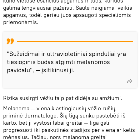
kūno vietose esančius apgamus ir tuos, kuriuos
galima lengviausiai pažeisti. Saulė neigiamai veikia
apgamus, todėl geriau juos apsaugoti specialiomis
priemonėmis.
"Sužeidimai ir ultravioletiniai spinduliai yra
tiesioginis būdas atgimti melanomos
pavidalu", — įsitikinusi ji.
Rizika susirgti vėžiu taip pat didėja su amžiumi.
Melanoma — viena klastingiausių vėžio rūšių,
priminė dermatologė. Šią ligą sunku pastebėti iš
karto, bet ji vystosi labai greitai — liga gali
progresuoti iki paskutinės stadijos per vieną ar kelis
mėnesius. Tačiau, nors melanoma greitai