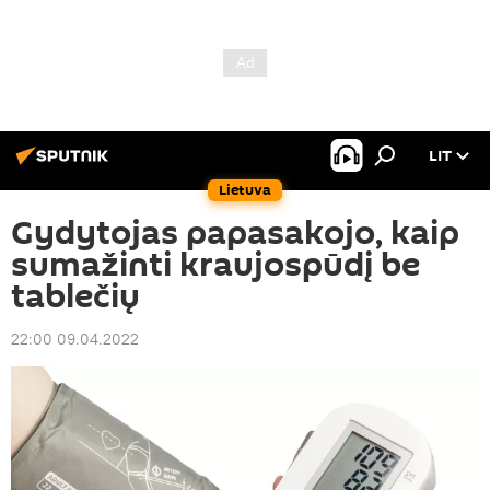
LIT
Lietuva
Gydytojas papasakojo, kaip
sumažinti kraujospūdį be
tablečių
22:00 09.04.2022