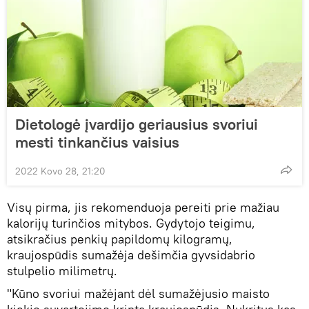
Dietologė įvardijo geriausius svoriui
mesti tinkančius vaisius
2022 Kovo 28, 21:20
Visų pirma, jis rekomenduoja pereiti prie mažiau
kalorijų turinčios mitybos. Gydytojo teigimu,
atsikračius penkių papildomų kilogramų,
kraujospūdis sumažėja dešimčia gyvsidabrio
stulpelio milimetrų.
"Kūno svoriui mažėjant dėl ​​sumažėjusio maisto