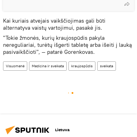
Kai kuriais atvejais vaikščiojimas gali būti
alternatyva vaistų vartojimui, pasakė jis.
"Tokie žmonės, kurių kraujospūdis pakyla
nereguliariai, turėtų išgerti tabletę arba išeiti į lauką
pasivaikščioti", — patarė Gorenkovas.
Visuomenė
Medicina ir sveikata
kraujospūdis
sveikata
Lietuva