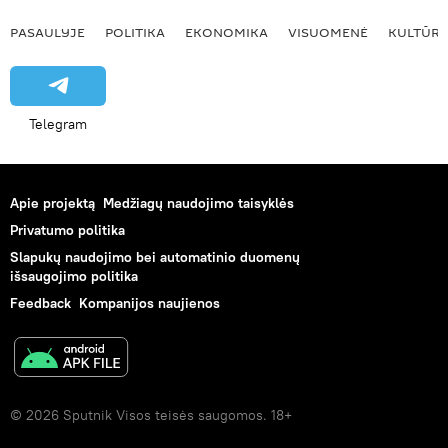
PASAULYJE
POLITIKA
EKONOMIKA
VISUOMENĖ
KULTŪR
Telegram
Apie projektą
Medžiagų naudojimo taisyklės
Privatumo politika
Slapukų naudojimo bei automatinio duomenų
išsaugojimo politika
Feedback
Kompanijos naujienos
© 2026 Sputnik Visos teisės saugomos. 18+