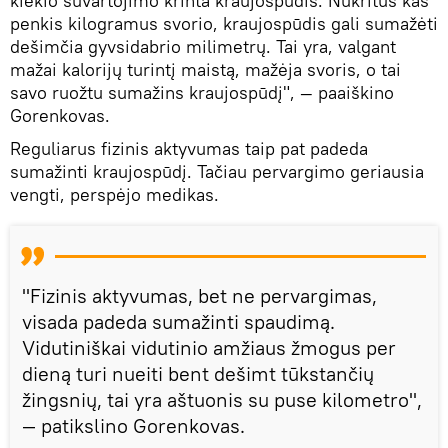
kiekio suvartojimo krinta kraujospūdis. Nukritus kas
penkis kilogramus svorio, kraujospūdis gali sumažėti
dešimčia gyvsidabrio milimetrų. Tai yra, valgant
mažai kalorijų turintį maistą, mažėja svoris, o tai
savo ruožtu sumažins kraujospūdį", — paaiškino
Gorenkovas.
Reguliarus fizinis aktyvumas taip pat padeda
sumažinti kraujospūdį. Tačiau pervargimo geriausia
vengti, perspėjo medikas.
"Fizinis aktyvumas, bet ne pervargimas,
visada padeda sumažinti spaudimą.
Vidutiniškai vidutinio amžiaus žmogus per
dieną turi nueiti bent dešimt tūkstančių
žingsnių, tai yra aštuonis su puse kilometro",
— patikslino Gorenkovas.