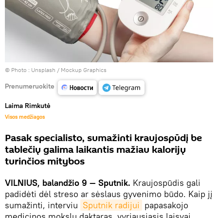
© Photo :
Unsplash / Mockup Graphics
Prenumeruokite
Laima Rimkutė
Visos medžiagos
Pasak specialisto, sumažinti kraujospūdį be
tablečių galima laikantis mažiau kalorijų
turinčios mitybos
VILNIUS, balandžio 9 — Sputnik.
Kraujospūdis gali
padidėti dėl streso ar sėslaus gyvenimo būdo. Kaip jį
sumažinti, interviu
Sputnik radijui
papasakojo
medicinos mokslų daktaras, vyriausiasis laisvai