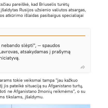
sčiau pareiškė, kad Briuselis turėtų
įšaldytas Rusijos užsienio valiutos atsargas,
s atkūrimo išlaidas pasibaigus specialiajai
t nebando slėpti", — spaudos
 Lavrovas, atsakydamas į prašymą
niciatyvą.
arams tokie veiksmai tampa "jau kažkuo
dį jis pateikė situaciją su Afganistano turtų,
udoti ne Afganistano žmonių reikmėms", o su
ms tikslams, įšaldymu.