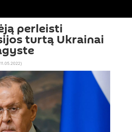
ją perleisti
ijos turtą Ukrainai
agyste
 11.05.2022
)