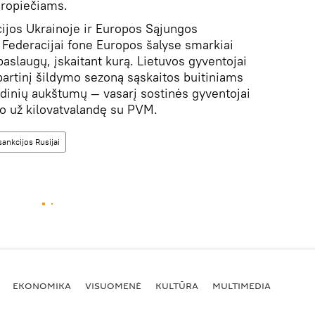
uropiečiams.
cijos Ukrainoje ir Europos Sąjungos
s Federacijai fone Europos šalyse smarkiai
paslaugų, įskaitant kurą. Lietuvos gyventojai
abartinį šildymo sezoną sąskaitos buitiniams
rdinių aukštumų — vasarį sostinės gyventojai
o už kilovatvalandę su PVM.
sankcijos Rusijai
EKONOMIKA
VISUOMENĖ
KULTŪRA
MULTIMEDIA