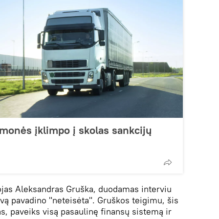
įmonės įklimpo į skolas sankcijų
jas Aleksandras Gruška, duodamas interviu
yvą pavadino "neteisėta". Gruškos teigimu, šis
as, paveiks visą pasaulinę finansų sistemą ir