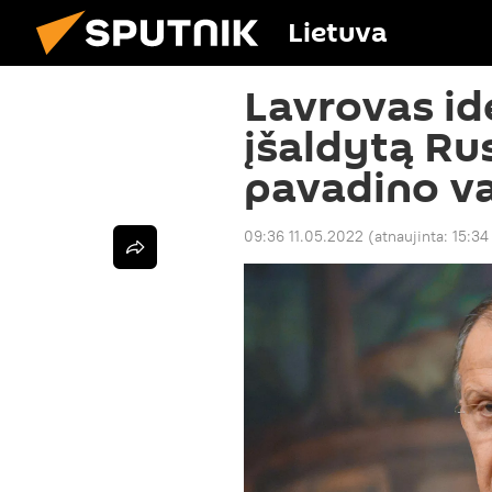
Lietuva
Lavrovas idė
įšaldytą Rus
pavadino v
09:36 11.05.2022
(atnaujinta:
15:34