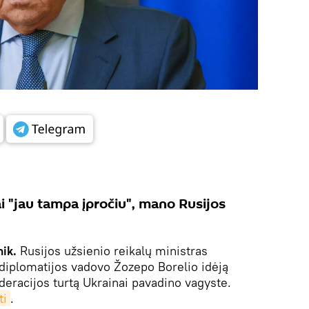
 "jau tampa įpročiu", mano Rusijos
nik.
Rusijos užsienio reikalų ministras
diplomatijos vadovo Žozepo Borelio idėją
deracijos turtą Ukrainai pavadino vagyste.
ti
.