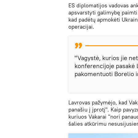
ES diplomatijos vadovas ank
apsvarstyti galimybę paimti 
kad padėtų apmokėti Ukraino
operacijai.
"Vagystė, kurios jie ne
konferencijoje pasakė
pakomentuoti Borelio i
Lavrovas pažymėjo, kad Vak
panašiu į įprotį". Kaip pavyz
kuriuos Vakarai "nori pana
šalies atkūrimu nesusijusie