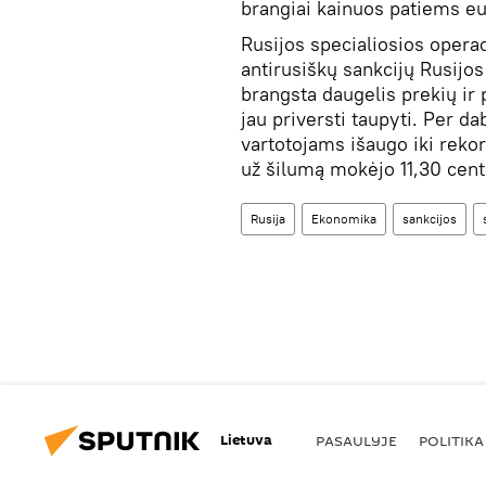
brangiai kainuos patiems e
Rusijos specialiosios opera
antirusiškų sankcijų Rusijo
brangsta daugelis prekių ir 
jau priversti taupyti. Per d
vartotojams išaugo iki reko
už šilumą mokėjo 11,30 cent
Rusija
Ekonomika
sankcijos
Lietuva
PASAULYJE
POLITIKA