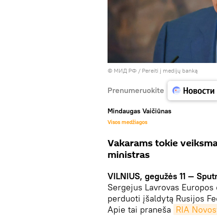
© МИД РФ
/
Pereiti į medijų banką
Prenumeruokite
Mindaugas Vaičiūnas
Visos medžiagos
Vakarams tokie veiksmai
ministras
VILNIUS, gegužės 11 — Sput
Sergejus Lavrovas Europos 
perduoti įšaldytą Rusijos Fe
Apie tai praneša
RIA Novos