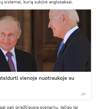
nsų sistemai, kurią sukūrė anglosaksai.
atsidurti vienoje nuotraukoje su
gal patį griežčiausią scenarijų, tačiau tai