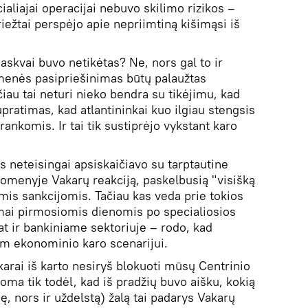
ialiajai operacijai nebuvo skilimo rizikos –
riežtai perspėjo apie nepriimtiną kišimąsi iš
askvai buvo netikėtas? Ne, nors gal to ir
menės pasipriešinimas būtų palaužtas
iau tai neturi nieko bendra su tikėjimu, kad
upratimas, kad atlantininkai kuo ilgiau stengsis
rankomis. Ir tai tik sustiprėjo vykstant karo
s neteisingai apsiskaičiavo su tarptautine
 omenyje Vakarų reakciją, paskelbusią "visišką
mis sankcijomis. Tačiau kas veda prie tokios
mai pirmosiomis dienomis po specialiosios
at ir bankiniame sektoriuje – rodo, kad
am ekonominio karo scenarijui.
karai iš karto nesiryš blokuoti mūsų Centrinio
oma tik todėl, kad iš pradžių buvo aišku, kokią
ę, nors ir uždelstą) žalą tai padarys Vakarų