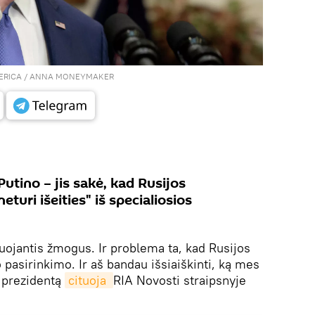
MERICA / ANNA MONEYMAKER
utino – jis sakė, kad Rusijos
turi išeities" iš specialiosios
iuojantis žmogus. Ir problema ta, kad Rusijos
o pasirinkimo. Ir aš bandau išsiaiškinti, ką mes
V prezidentą
cituoja 
RIA Novosti straipsnyje