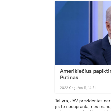
Amerikiečius papikti
Putinas
2022 Gegužės 11, 14:51
Tai yra, JAV prezidentas ner
jis to nesupranta, nes mano,