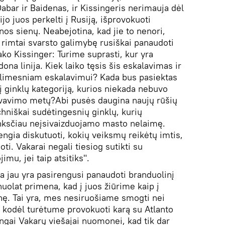
abar ir Baidenas, ir Kissingeris nerimauja dėl
jo juos perkelti į Rusiją, išprovokuoti
inos sienų. Neabejotina, kad jie to nenori,
 rimtai svarsto galimybę rusiškai panaudoti
ako Kissinger: Turime suprasti, kur yra
ona linija. Kiek laiko tęsis šis eskalavimas ir
olimesniam eskalavimui? Kada bus pasiektas
 į ginklų kategoriją, kurios niekada nebuvo
vavimo metų?Abi pusės daugina naujų rūšių
echniškai sudėtingesnių ginklų, kurių
anksčiau neįsivaizduojamo masto nelaimę.
gia diskutuoti, kokių veiksmų reikėtų imtis,
oti. Vakarai negali tiesiog sutikti su
mu, jei taip atsitiks".
a jau yra pasirengusi panaudoti branduolinį
olat primena, kad į juos žiūrime kaip į
nę. Tai yra, mes nesiruošiame smogti nei
 kodėl turėtume provokuoti karą su Atlanto
ingai Vakarų viešajai nuomonei, kad tik dar