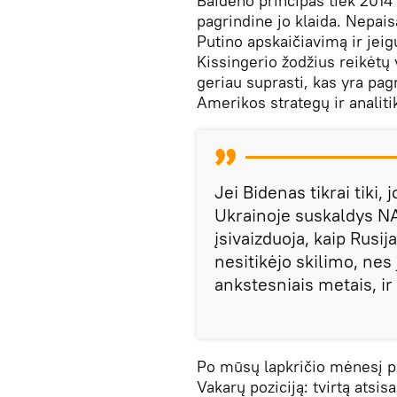
Baideno principas tiek 2014 
pagrindine jo klaida. Nepais
Putino apskaičiavimą ir jeig
Kissingerio žodžius reikėtų 
geriau suprasti, kas yra pagr
Amerikos strategų ir analit
Jei Bidenas tikrai tiki, 
Ukrainoje suskaldys NAT
įsivaizduoja, kaip Rusij
nesitikėjo skilimo, nes 
ankstesniais metais, ir
Po mūsų lapkričio mėnesį 
Vakarų poziciją: tvirtą atsis