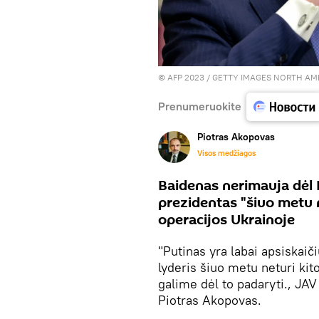
© AFP 2023 / GETTY IMAGES NORTH A
Prenumeruokite
Piotras Akopovas
Visos medžiagos
Baidenas nerimauja dėl P
prezidentas "šiuo metu ne
operacijos Ukrainoje
"Putinas yra labai apsiskaič
lyderis šiuo metu neturi kit
galime dėl to padaryti., JA
Piotras Akopovas.