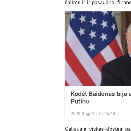
šalims ir ir pasaulinei fina
Kodėl Baidenas bijo 
Putinu
2022 Gegužės 10, 15:46
Galiausiai viskas klostėsi pa