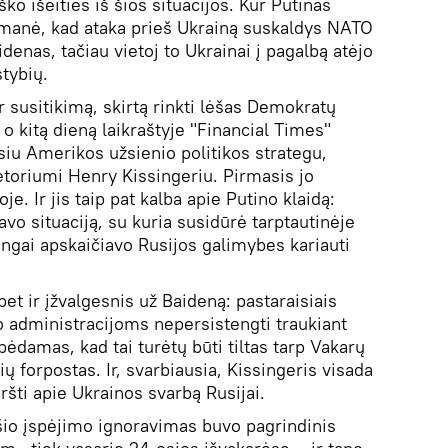
ko išeities iš šios situacijos. Kur Putinas
 manė, kad ataka prieš Ukrainą suskaldys NATO
denas, tačiau vietoj to Ukrainai į pagalbą atėjo
tybių.
 susitikimą, skirtą rinkti lėšas Demokratų
 o kitą dieną laikraštyje "Financial Times"
siu Amerikos užsienio politikos strategu,
toriumi Henry Kissingeriu. Pirmasis jo
oje. Ir jis taip pat kalba apie Putino klaidą:
avo situaciją, su kuria susidūrė tarptautinėje
dingai apskaičiavo Rusijos galimybes kariauti
bet ir įžvalgesnis už Baideną: pastaraisiais
o administracijoms nepersistengti traukiant
pėdamas, kad tai turėtų būti tiltas tarp Vakarų
lių forpostas. Ir, svarbiausia, Kissingeris visada
šti apie Ukrainos svarbą Rusijai.
šio įspėjimo ignoravimas buvo pagrindinis