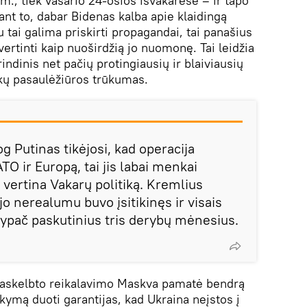
m., tiek vasario 24-osios išvakarėse – ir tapo
ant to, dabar Bidenas kalba apie klaidingą
u tai galima priskirti propagandai, tai panašius
vertinti kaip nuoširdžią jo nuomonę. Tai leidžia
indinis net pačių protingiausių ir blaiviausių
ikų pasaulėžiūros trūkumas.
jog Putinas tikėjosi, kad operacija
O ir Europą, tai jis labai menkai
a vertina Vakarų politiką. Kremlius
jo nerealumu buvo įsitikinęs ir visais
 ypač paskutinius tris derybų mėnesius.
paskelbto reikalavimo Maskva pamatė bendrą
akymą duoti garantijas, kad Ukraina neįstos į