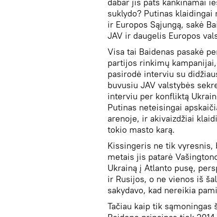
dabar jis pats kankinamai ieš
suklydo? Putinas klaidingai
ir Europos Sąjungą, sakė Bai
JAV ir daugelis Europos vals
Visa tai Baidenas pasakė per
partijos rinkimų kampanijai,
pasirodė interviu su didžiau
buvusiu JAV valstybės sekre
interviu per konfliktą ​​Ukrain
Putinas neteisingai apskaiči
arenoje, ir akivaizdžiai klai
tokio masto karą.
Kissingeris ne tik vyresnis, 
metais jis patarė Vašington
Ukrainą į Atlanto pusę, pers
ir Rusijos, o ne vienos iš ša
sakydavo, kad nereikia pamir
Tačiau kaip tik sąmoningas 