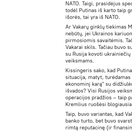
NATO. Taigi, prasidėjus spec
todėl Putinas iš karto taip g
išorės, tai yra iš NATO.
Ar Vakarų ginklų tiekimas M
nebūtų, jei Ukrainos kariuo
pirmosiomis savaitėmis. Tač
Vakarai skils. Tačiau buvo s
su Rusija kovoti ukrainiečių 
veiksmams.
Kissingeris sako, kad Putina
situacija, matyt, turėdamas
ekonominį karą" su didžiulė
išvados? Visi Rusijos veiks
operacijos pradžios – taip p
Kremlius ruošėsi blogiausi
Taip, buvo variantas, kad Va
banko turto, bet buvo svarst
rimtą reputacinę (ir finansin