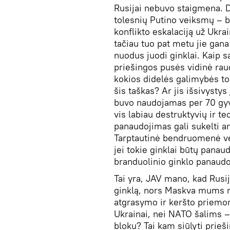
Rusijai nebuvo staigmena. D
tolesnių Putino veiksmų – bi
konflikto eskalaciją už Ukra
tačiau tuo pat metu jie gana
nuodus juodi ginklai. Kaip s
priešingos pusės vidinė raud
kokios didelės galimybės t
šis taškas? Ar jis išsivystys
buvo naudojamas per 70 gy
vis labiau destruktyvių ir t
panaudojimas gali sukelti 
Tarptautinė bendruomenė ven
jei tokie ginklai būtų panaud
branduolinio ginklo panaudoji
Tai yra, JAV mano, kad Rusij
ginklą, nors Maskva mums nu
atgrasymo ir keršto priemo
Ukrainai, nei NATO šalims –
bloku? Tai kam siūlyti prieš