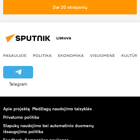
pramogos
sporto mugė
vaikų zona
Dar 20 straipsnių
Kaunas — antroji Lietuvos sostinė
Lietuva
PASAULYJE
POLITIKA
EKONOMIKA
VISUOMENĖ
KULTŪR
Telegram
Apie projektą
Medžiagų naudojimo taisyklės
Privatumo politika
Slapukų naudojimo bei automatinio duomenų
išsaugojimo politika
Feedback
Kompanijos naujienos