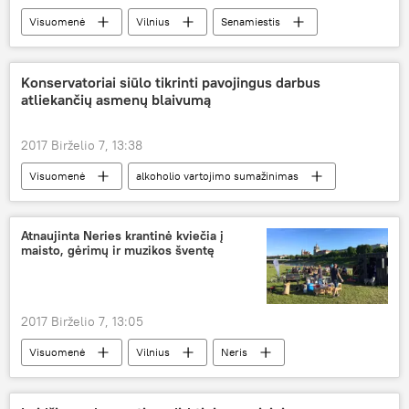
Visuomenė
Vilnius
Senamiestis
pamatai
žmogaus kaulai
Konservatoriai siūlo tikrinti pavojingus darbus
atliekančių asmenų blaivumą
2017 Birželio 7, 13:38
Visuomenė
alkoholio vartojimo sumažinimas
darbuotojų balivumo tikrinimas
Atnaujinta Neries krantinė kviečia į
maisto, gėrimų ir muzikos šventę
2017 Birželio 7, 13:05
Visuomenė
Vilnius
Neris
maistas
maistas ir gėrimai
renginiai
muzika
masiniai renginiai