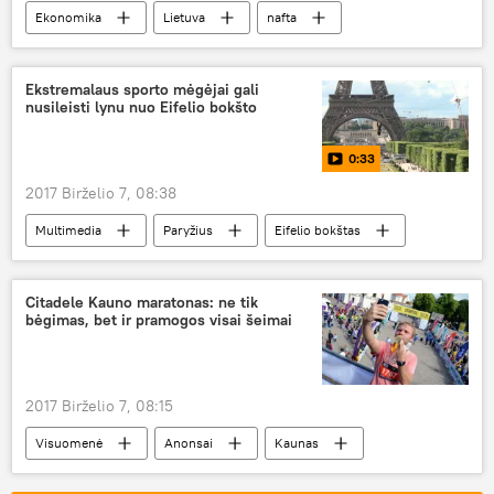
Ekonomika
Lietuva
nafta
Ekstremalaus sporto mėgėjai gali
nusileisti lynu nuo Eifelio bokšto
0:33
2017 Birželio 7, 08:38
Multimedia
Paryžius
Eifelio bokštas
Citadele Kauno maratonas: ne tik
bėgimas, bet ir pramogos visai šeimai
2017 Birželio 7, 08:15
Visuomenė
Anonsai
Kaunas
Citadele Kauno maratonas
bėgimas