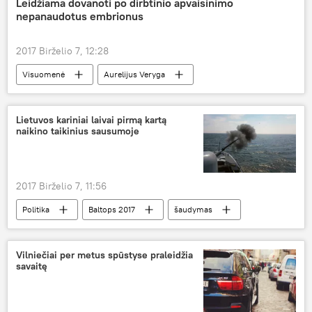
Leidžiama dovanoti po dirbtinio apvaisinimo
nepanaudotus embrionus
Yra ką pamatyti: parodos Lietuvoje
2017 Birželio 7, 12:28
Visuomenė
Aurelijus Veryga
Sveikatos apsaugos ministerija (SAM)
dirbtinis apvaisinimas
embrionas
Lietuvos kariniai laivai pirmą kartą
naikino taikinius sausumoje
nevaisingi partneriai
2017 Birželio 7, 11:56
Politika
Baltops 2017
šaudymas
pratybos
kariniai laivai
NATO karinės pratybos ir Lietuva
Vilniečiai per metus spūstyse praleidžia
savaitę