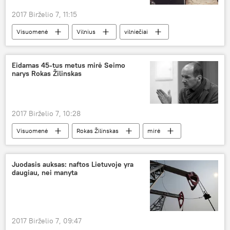
2017 Birželio 7, 11:15
Visuomenė
Vilnius
vilniečiai
parkavimas
pinigai
laisvalaikis
spūstis
nemokamas parkavimas
Eidamas 45-tus metus mirė Seimo
narys Rokas Žilinskas
2017 Birželio 7, 10:28
Visuomenė
Rokas Žilinskas
mirė
Juodasis auksas: naftos Lietuvoje yra
daugiau, nei manyta
2017 Birželio 7, 09:47