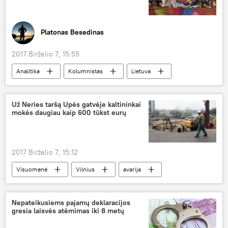
Platonas Besedinas
2017 Birželio 7, 15:55
Analitika
Kolumnistas
Lietuva
Linas Linkevičius
seksualinės mažumos
LGBT
Už Neries taršą Upės gatvėje kaltininkai
mokės daugiau kaip 600 tūkst eurų
2017 Birželio 7, 15:12
Visuomenė
Vilnius
avarija
nuotekų vamzdžiai
Upės gatvė
ekologinė nelaimė
žala
Nepateikusiems pajamų deklaracijos
gresia laisvės atėmimas iki 8 metų
Nelaimė Vilniuje: vamzdžių avarija Upės gatvėje