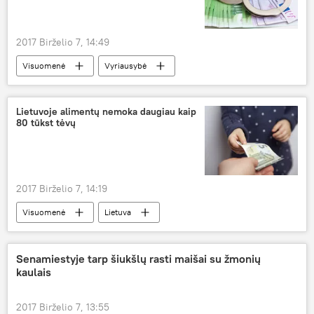
2017 Birželio 7, 14:49
Visuomenė
Vyriausybė
baudžiamoji atsakomybė
mokesčių vengimas
mokesčių mokėtojas
pajamų deklaracija
Lietuvoje alimentų nemoka daugiau kaip
80 tūkst tėvų
2017 Birželio 7, 14:19
Visuomenė
Lietuva
Remigijus Žemaitaitis
alimentai
Vaikų apsauga Lietuvoje
Senamiestyje tarp šiukšlų rasti maišai su žmonių
kaulais
2017 Birželio 7, 13:55