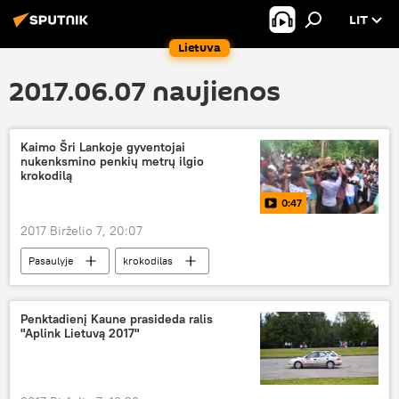
LIT
Lietuva
2017.06.07 naujienos
Kaimo Šri Lankoje gyventojai
nukenksmino penkių metrų ilgio
krokodilą
0:47
2017 Birželio 7, 20:07
Pasaulyje
krokodilas
Penktadienį Kaune prasideda ralis
"Aplink Lietuvą 2017"