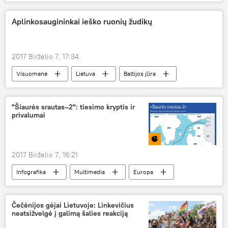
Baltijos šalys
išlaidos
šeima
apsipirkinėjimas
apsipirkimas
Aplinkosaugininkai ieško ruonių žudikų
namų ūkis
2017 Birželio 7, 17:34
Visuomenė
Lietuva
Baltijos jūra
aplinkosaugininkai
ruonis
Lietuvos Raudonoji knyga
"Šiaurės srautas–2": tiesimo kryptis ir
privalumai
2017 Birželio 7, 16:21
Infografika
Multimedia
Europa
Šiaurės srautas
dujotiekis
Čečėnijos gėjai Lietuvoje: Linkevičius
neatsižvelgė į galimą šalies reakciją