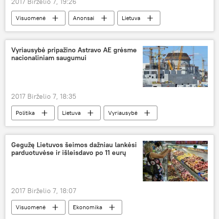
2017 Birželio 7, 19:26
Visuomenė
Anonsai
Lietuva
lenktynių trasa
automobiliai
Yra ką pamatyti: parodos Lietuvoje
Vyriausybė pripažino Astravo AE grėsme
nacionaliniam saugumui
2017 Birželio 7, 18:35
Politika
Lietuva
Vyriausybė
Astravo atominė elektrinė (AE)
grėsmė nacionaliniam saugumui
Gegužę Lietuvos šeimos dažniau lankėsi
parduotuvėse ir išleisdavo po 11 eurų
Astravo atominės elektrinės statybos
2017 Birželio 7, 18:07
Visuomenė
Ekonomika