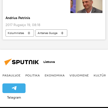
oro erdvės pažeidimas
diplomatinė nota
Andrius Petrinis
2017 Rugsėjo 19, 08:18
Kolumnistas
Antanas Guoga
Tomas Pačėnas
krepšinis
Lietuva
PASAULYJE
POLITIKA
EKONOMIKA
VISUOMENĖ
KULTŪR
Telegram