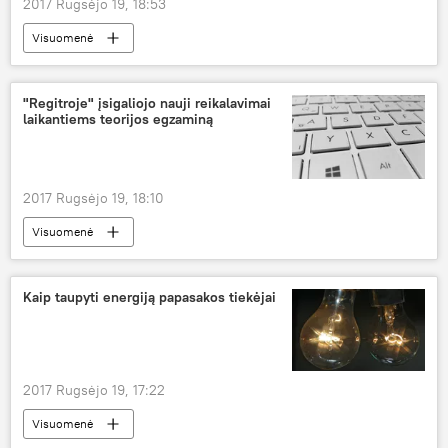
2017 Rugsėjo 19, 18:53
Visuomenė
Priešgaisrinės apsaugos ir gelbėjimo departamentas
sustiprės vėjas
"Regitroje" įsigaliojo nauji reikalavimai
laikantiems teorijos egzaminą
2017 Rugsėjo 19, 18:10
Visuomenė
Kaip taupyti energiją papasakos tiekėjai
2017 Rugsėjo 19, 17:22
Visuomenė