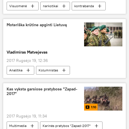
Visuomenė
narkotikai
kontrabanda
hašišas
nusikalstamumas
Moteriška krūtine apginti Lietuvą
Vladimiras Matvejevas
2017 Rugsėjo 19, 12:36
Analitika
Kolumnistas
Krašto apsaugos ministerija (KAM)
merginos
šaukimas į nuolatinę privalomąją pradinę karo tarnybą
Kas vyksta garsiose pratybose "Zapad-
2017"
1:10
2017 Rugsėjo 19, 11:34
Multimedia
Karinės pratybos "Zapad-2017"