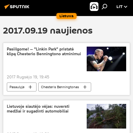
LIT
Lietuva
2017.09.19 naujienos
Pasiilgome! — "Linkin Park" pristatė
klipą Chesterio Benningtono atminimui
2017 Rugsėjo 19, 19:45
Pasaulyje
Chesteris Benningtonas
Linkin Park
vaizdo klipas
Lietuvoje siautėjo vėjas: nuversti
medžiai ir sugadinti automobiliai