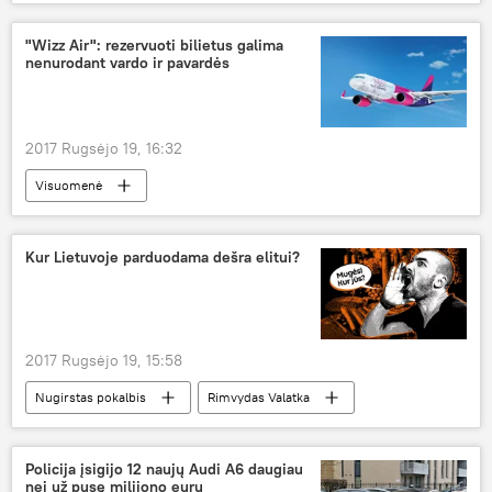
Baltarusijos energetikos ministerija
energija
konsultacija
"Wizz Air": rezervuoti bilietus galima
nenurodant vardo ir pavardės
2017 Rugsėjo 19, 16:32
Visuomenė
Po lėktuvo sparnu: Lietuvos oro uostai
lėktuvas
bilietai
Wizz Air
Kur Lietuvoje parduodama dešra elitui?
2017 Rugsėjo 19, 15:58
Nugirstas pokalbis
Rimvydas Valatka
Tautų mugė
maistas
kultūra
Tautinis paveldas
Policija įsigijo 12 naujų Audi A6 daugiau
nei už pusę milijono eurų