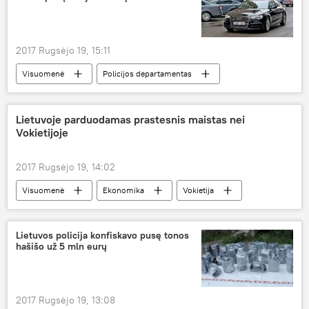
2017 Rugsėjo 19, 15:11
Visuomenė
Policijos departamentas
automobiliai
tarnybinis automobilis
magistraliniai keliai
Lietuvoje parduodamas prastesnis maistas nei
Vokietijoje
2017 Rugsėjo 19, 14:02
Visuomenė
Ekonomika
Vokietija
Valstybinė maisto ir veterinarijos tarnyba
Žemės ūkio ministerija
maistas
Lietuvos policija konfiskavo pusę tonos
hašišo už 5 mln eurų
maisto produktai
kokybė
2017 Rugsėjo 19, 13:08