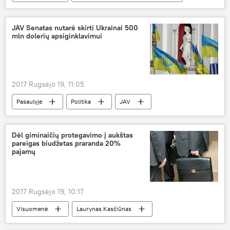
Rusija
Baltarusija
Zapad-2017
JAV Senatas nutarė skirti Ukrainai 500
mln dolerių apsiginklavimui
2017 Rugsėjo 19, 11:05
Pasaulyje
Politika
JAV
Ukraina
parama
finansavimas
apsiginklavimas
mirtinas ginklas
Dėl giminaičių protegavimo į aukštas
pareigas biudžetas praranda 20%
pajamų
2017 Rugsėjo 19, 10:17
Visuomenė
Laurynas Kasčiūnas
Virginijus Sinkevičius