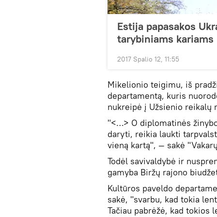
Estija papasakos Ukra
tarybiniams kariams
2017 Spalio 12, 11:55
Mikelionio teigimu, iš pradž
departamentą, kuris nuorodė 
nukreipė į Užsienio reikalų 
"<…> O diplomatinės žinybo
daryti, reikia laukti tarpval
vieną kartą", — sakė "Vakar
Todėl savivaldybė ir nuspre
gamyba Biržų rajono biudžet
Kultūros paveldo departamen
sakė, "svarbu, kad tokia le
Tačiau pabrėžė, kad tokios l