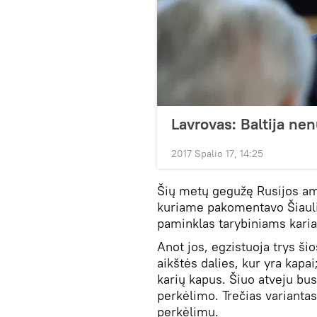
Lavrovas: Baltija ne
2017 Spalio 17, 14:25
Šių metų gegužę Rusijos a
kuriame pakomentavo Šiaulių 
paminklas tarybiniams karia
Anot jos, egzistuoja trys š
aikštės dalies, kur yra kapai
karių kapus. Šiuo atveju bu
perkėlimo. Trečias variantas
perkėlimu.