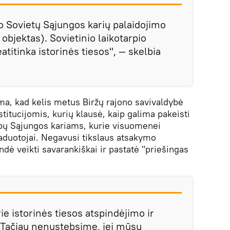
ro Sovietų Sąjungos karių palaidojimo
 objektas). Sovietinio laikotarpio
atitinka istorinės tiesos", — skelbia
ma, kad kelis metus Biržų rajono savivaldybė
stitucijomis, kurių klausė, kaip galima pakeisti
ybų Sąjungos kariams, kurie visuomenei
vaduotojai. Negavusi tikslaus atsakymo
dė veikti savarankiškai ir pastatė "priešingas
ie istorinės tiesos atspindėjimo ir
Tačiau nenustebsime, jei mūsų