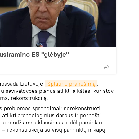
nusiramino ES "glėbyje"
mbasada Lietuvoje
išplatino pranešimą
,
savivaldybės planus atlikti aikštės, kur stovi
ms, rekonstrukciją.
ios problemos sprendimai: nerekonstruoti
; atlikti archeologinius darbus ir pernešti
s sprendžiamas klausimas ir dėl paminklo
 — rekonstrukcija su visų paminklų ir kapų