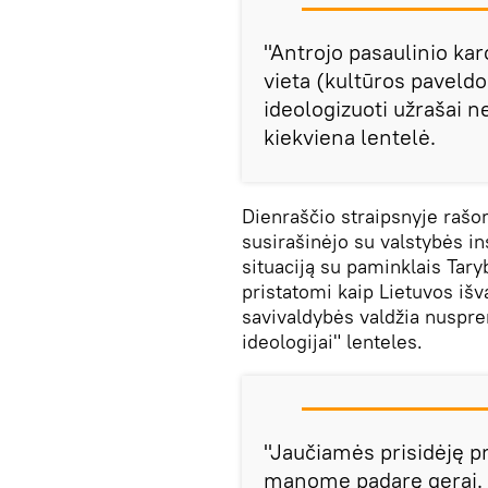
"Antrojo pasaulinio ka
vieta (kultūros paveldo
ideologizuoti užrašai ne
kiekviena lentelė.
Dienraščio straipsnyje rašo
susirašinėjo su valstybės in
situaciją su paminklais Tar
pristatomi kaip Lietuvos iš
savivaldybės valdžia nuspren
ideologijai" lenteles.
"Jaučiamės prisidėję pr
manome padarę gerai. 