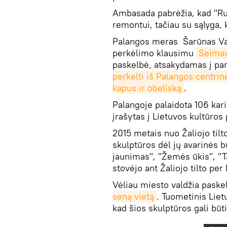
Ambasada pabrėžia, kad "Rus
remontui, tačiau su sąlyga, k
Palangos meras Šarūnas Vait
perkėlimo klausimu
Seimas
paskelbė, atsakydamas į pa
perkelti iš Palangos centrin
kapus ir obeliską
.
Palangoje palaidota 106 kar
įrašytas į Lietuvos kultūros
2015 metais nuo Žaliojo tilt
skulptūros dėl jų avarinės 
jaunimas", "Žemės ūkis", "T
stovėjo ant Žaliojo tilto pe
Vėliau miesto valdžia paske
seną vietą
. Tuometinis Liet
kad šios skulptūros gali būt