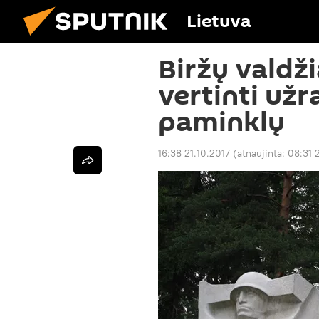
Lietuva
Biržų valdž
vertinti užr
paminklų
16:38 21.10.2017
(atnaujinta:
08:31 