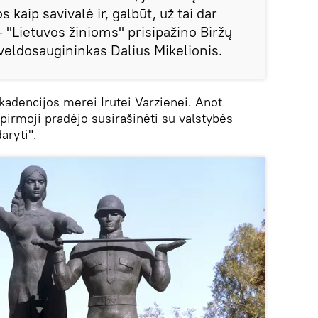
 kaip savivalė ir, galbūt, už tai dar
 "Lietuvos žinioms" prisipažino Biržų
veldosaugininkas Dalius Mikelionis.
kadencijos merei Irutei Varzienei. Anot
pirmoji pradėjo susirašinėti su valstybės
aryti".