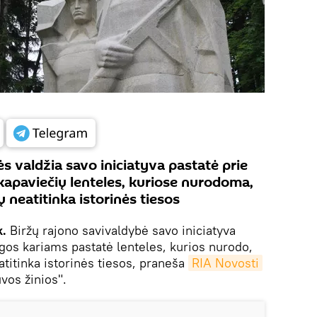
s valdžia savo iniciatyva pastatė prie
 kapaviečių lenteles, kuriose nurodoma,
 neatitinka istorinės tiesos
k.
Biržų rajono savivaldybė savo iniciatyva
gos kariams pastatė lenteles, kurios nurodo,
titinka istorinės tiesos, praneša
RIA Novosti
uvos žinios".