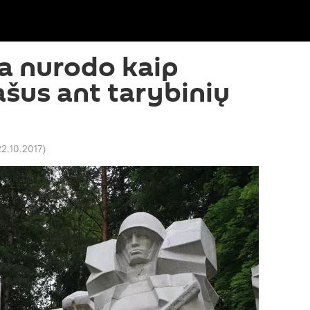
ia nurodo kaip
ašus ant tarybinių
22.10.2017
)