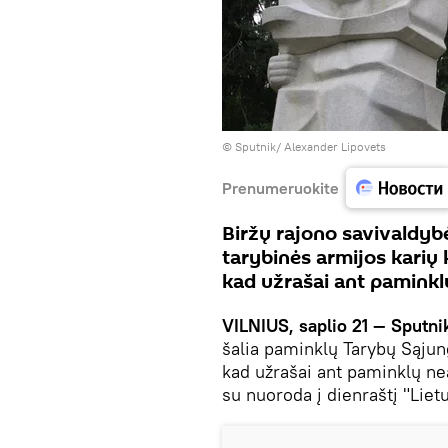
© Sputnik/ Alexander Lipovets
Prenumeruokite
Biržų rajono savivaldybė
tarybinės armijos karių
kad užrašai ant paminklų
VILNIUS, saplio 21 — Sputni
šalia paminklų Tarybų Sąjun
kad užrašai ant paminklų nea
su nuoroda į dienraštį "Liet