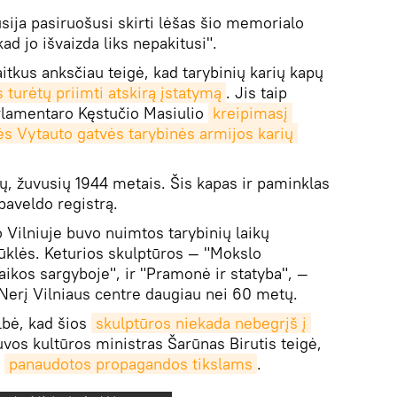
ija pasiruošusi skirti lėšas šio memorialo
ad jo išvaizda liks nepakitusi".
kus anksčiau teigė, kad tarybinių karių kapų
 turėtų priimti atskirą įstatymą
. Jis taip
rlamentaro Kęstučio Masiulio
kreipimasį 
ės Vytauto gatvės tarybinės armijos karių 
ių, žuvusių 1944 metais. Šis kapas ir paminklas
 paveldo registrą.
o Vilniuje buvo nuimtos tarybinių laikų
būklės. Keturios skulptūros — "Mokslo
aikos sargyboje", ir "Pramonė ir statyba", —
r Nerį Vilniaus centre daugiau nei 60 metų.
lbė, kad šios
skulptūros niekada nebegrįš į 
uvos kultūros ministras Šarūnas Birutis teigė,
i
panaudotos propagandos tikslams
.