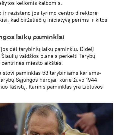
rašytos keliomis kalbomis.
 ir rezistencijos tyrimo centro direktorė
isi, kad birželiečių iniciatyvą perims ir kitos
ngos laikų paminklai
ijos dėl tarybinių laikų paminklų. Didelį
 Šiaulių valdžios planais perkelti Tarybų
 centrinės miesto aikštės.
je stovi paminklas 53 tarybiniams kariams-
Tarybų Sąjungos herojai, kurie žuvo 1944
nuo fašistų. Karinis paminklas yra Lietuvos