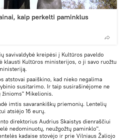
inai, kaip perkelti paminklus
ių savivaldybė kreipėsi į Kultūros paveldo
klausti Kultūros ministerijos, o ji savo ruožtu
ministeriją.
s atstovai paaiškino, kad nieko negalima
stybinio susitarimo. Ir taip susirašinėjome ne
ų žinioms" Mikelionis.
ndė imtis savarankiškų priemonių. Lentelių
ui atsiėjo 16 eurų.
to direktorius Audrius Skaistys dienraščiui
ntelė nedominuotų, neužgožtų paminklo".
entelės kadaise stovėjo ir prie Vilniaus Žaliojo