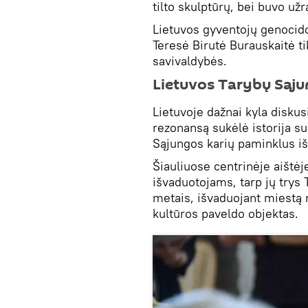
tilto skulptūrų, bei buvo už
Lietuvos gyventojų genocido
Teresė Birutė Burauskaitė tik
savivaldybės.
Lietuvos Tarybų Sąju
Lietuvoje dažnai kyla diskus
rezonansą sukėlė istorija su
Sąjungos karių paminklus iš
Šiauliuose centrinėje aištė
išvaduotojams, tarp jų trys 
metais, išvaduojant miestą 
kultūros paveldo objektas.