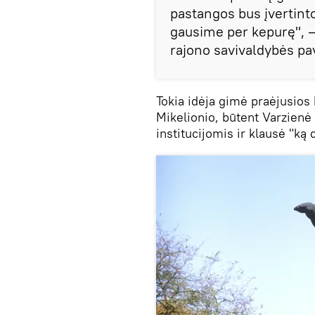
pastangos bus įvertintos
gausime per kepurę", —
rajono savivaldybės pa
Tokia idėja gimė praėjusios 
Mikelionio, būtent Varzienė 
institucijomis ir klausė "ką d