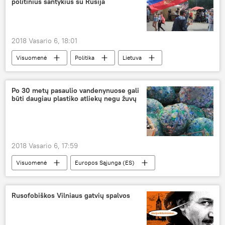
politinius santykius su Rusija
2018 Vasario 6, 18:01
Visuomenė
Politika
Lietuva
Rusija
Saulius Skvernelis
apklausa
santykiai su Rusija
Po 30 metų pasaulio vandenynuose gali
būti daugiau plastiko atliekų negu žuvų
2018 Vasario 6, 17:59
Visuomenė
Europos Sąjunga (ES)
plastiko atliekos
Rusofobiškos Vilniaus gatvių spalvos