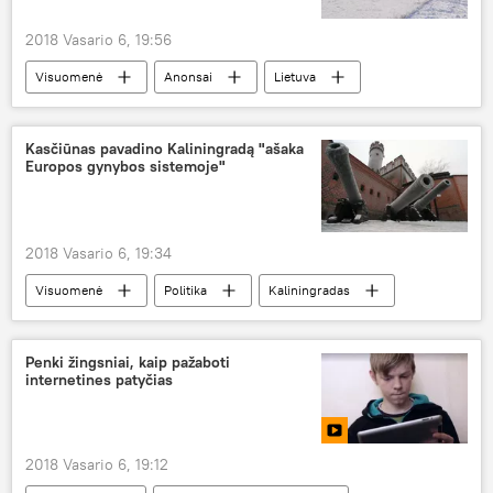
2018 Vasario 6, 19:56
Visuomenė
Anonsai
Lietuva
Sartai 2018
ristūnų žirgų lenktynės
Kasčiūnas pavadino Kaliningradą "ašaka
Europos gynybos sistemoje"
2018 Vasario 6, 19:34
Visuomenė
Politika
Kaliningradas
Laurynas Kasčiūnas
Iskander
Penki žingsniai, kaip pažaboti
internetines patyčias
2018 Vasario 6, 19:12