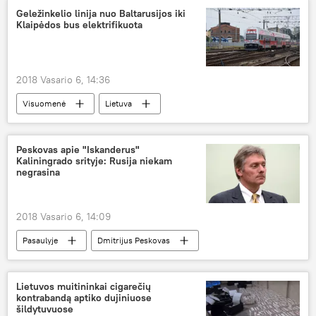
Geležinkelio linija nuo Baltarusijos iki
Klaipėdos bus elektrifikuota
2018 Vasario 6, 14:36
Visuomenė
Lietuva
Lietuvos geležinkeliai
Peskovas apie "Iskanderus"
Kaliningrado srityje: Rusija niekam
negrasina
2018 Vasario 6, 14:09
Pasaulyje
Dmitrijus Peskovas
Iskander
Lietuvos muitininkai cigarečių
kontrabandą aptiko dujiniuose
šildytuvuose