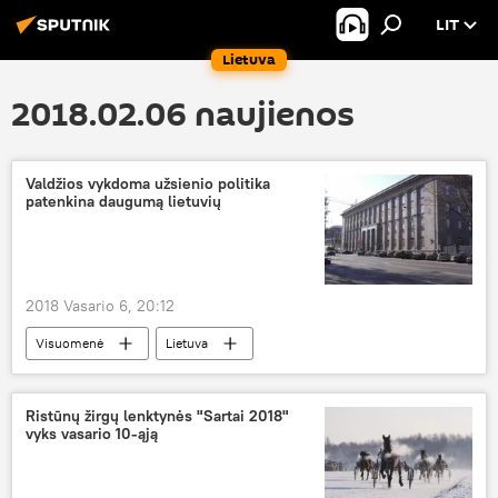
LIT
Lietuva
2018.02.06 naujienos
Valdžios vykdoma užsienio politika
patenkina daugumą lietuvių
2018 Vasario 6, 20:12
Visuomenė
Lietuva
Užsienio reikalų ministerija
užsienio politika
tarptautiniai santykiai
Ristūnų žirgų lenktynės "Sartai 2018"
vyks vasario 10-ąją