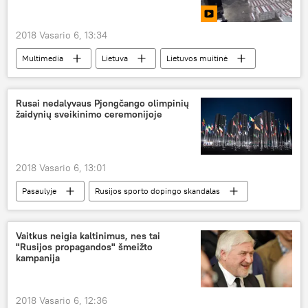
2018 Vasario 6, 13:34
Multimedia
Lietuva
Lietuvos muitinė
cigarečių kontrabanda
Rusai nedalyvaus Pjongčango olimpinių
žaidynių sveikinimo ceremonijoje
2018 Vasario 6, 13:01
Pasaulyje
Rusijos sporto dopingo skandalas
Rusija
Pjongčango žiemos olimpinės žaidynės
sportininkai
skandalas
dopingas
Vaitkus neigia kaltinimus, nes tai
"Rusijos propagandos" šmeižto
Pjongčango žiemos olimpinės žaidynės
kampanija
2018 Vasario 6, 12:36