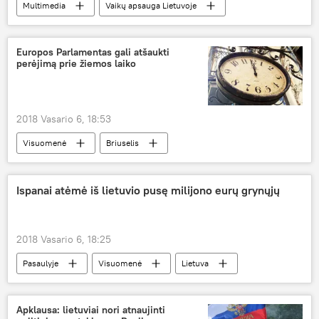
Multimedia
Vaikų apsauga Lietuvoje
Lietuva
Vaikų linija
vaikai
patyčios
internetinės patyčios
Europos Parlamentas gali atšaukti
perėjimą prie žiemos laiko
2018 Vasario 6, 18:53
Visuomenė
Briuselis
Europos Parlamentas
žiemos laikas
Ispanai atėmė iš lietuvio pusę milijono eurų grynųjų
2018 Vasario 6, 18:25
Pasaulyje
Visuomenė
Lietuva
Ispanija
grynieji pinigai
lietuvis
Apklausa: lietuviai nori atnaujinti