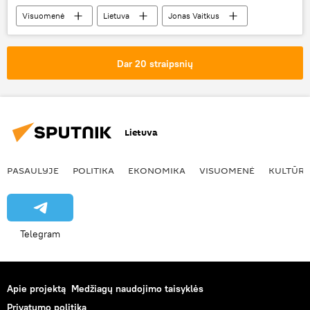
Visuomenė
Lietuva
Jonas Vaitkus
Lietuvos rusų dramos teatras
seksualinis priekabiavimas
Dar 20 straipsnių
Lietuva
PASAULYJE
POLITIKA
EKONOMIKA
VISUOMENĖ
KULTŪR
Telegram
Apie projektą
Medžiagų naudojimo taisyklės
Privatumo politika