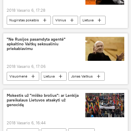
2018 Vasario 6, 17:28
Nugirstas pokalbis
Vilnius
Lietuva
Lech Kačinski
Borisas Nemcovas
gatvės
"Ne Rusijos pasamdyta agentė"
apkaltino Vaitkų seksualiniu
priekabiavimu
2018 Vasario 6, 17:06
Visuomenė
Lietuva
Jonas Vaitkus
seksualinis priekabiavimas
Mokestis už "miško brolius": ar Lenkija
pareikalaus Lietuvos atsakyti už
genocidą
2018 Vasario 6, 16:44