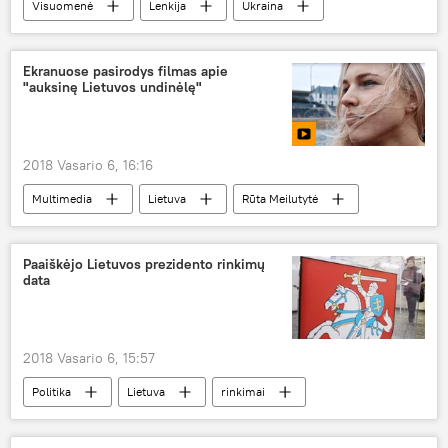
Visuomenė
Lenkija
Ukraina
Baltijos šalys
Holokaustas
miško broliai
Ekranuose pasirodys filmas apie
"auksinę Lietuvos undinėlę"
2018 Vasario 6, 16:16
Multimedia
Lietuva
Rūta Meilutytė
Paaiškėjo Lietuvos prezidento rinkimų
data
2018 Vasario 6, 15:57
Politika
Lietuva
rinkimai
Lietuvos prezidento rinkimai 2019