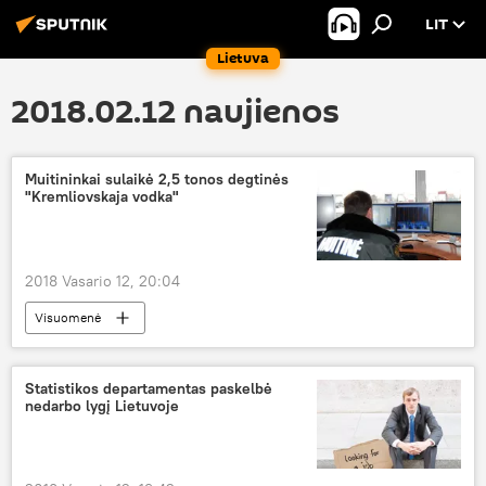
LIT
Lietuva
2018.02.12 naujienos
Muitininkai sulaikė 2,5 tonos degtinės
"Kremliovskaja vodka"
2018 Vasario 12, 20:04
Visuomenė
Kontrabanda, dokumentų klastojimas ir kiti įvykiai Lietuvos pasienyje
kontrabanda
muitininkai
Statistikos departamentas paskelbė
nedarbo lygį Lietuvoje