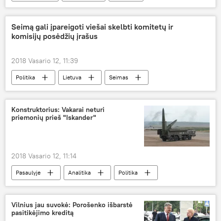
Lenkija
Ukraina
Baltijos šalys
karinė technika
JAV karinė technika
Seimą gali įpareigoti viešai skelbti komitetų ir
komisijų posėdžių įrašus
mirtinas ginklas
2018 Vasario 12, 11:39
Politika
Lietuva
Seimas
Lietuvos valstiečių ir žaliųjų sąjunga (LVŽS)
Konstruktorius: Vakarai neturi
priemonių prieš "Iskander"
2018 Vasario 12, 11:14
Pasaulyje
Analitika
Politika
Rusija
Iskander
Vilnius jau suvokė: Porošenko išbarstė
pasitikėjimo kreditą