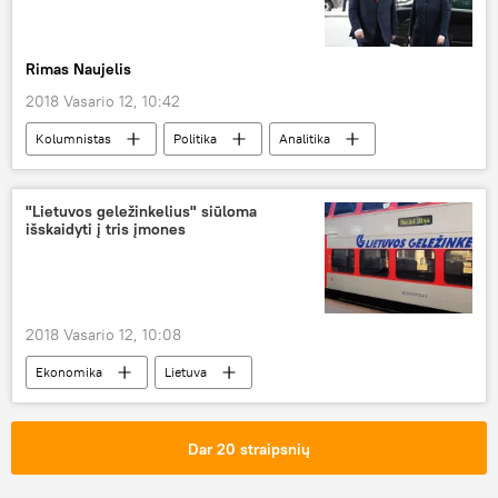
Rimas Naujelis
2018 Vasario 12, 10:42
Kolumnistas
Politika
Analitika
Lietuva
Ukraina
valdžia
"Lietuvos geležinkelius" siūloma
išskaidyti į tris įmones
2018 Vasario 12, 10:08
Ekonomika
Lietuva
Susisiekimo ministerija
Lietuvos geležinkeliai
reorganizacija
Dar 20 straipsnių
"Lietuvos geležinkelių" pažanga ir kasdieninė veikla