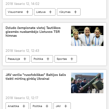
2018 Vasario 12, 14:02
Visuomenė
Lietuva
rūkymas
uždrausti rūkyti viešose vietose
Dziudo čempionate vietoj Tautiškos
giesmės nuskambėjo Lietuvos TSR
himnas
2018 Vasario 12, 12:43
Pasaulyje
Politika
Sportas
Italija
dziudo
himnas
JAV verčia "rusofobiškas" Baltijos šalis
tiekti mirtiną ginklą Ukrainai
2018 Vasario 12, 12:17
Analitika
Politika
JAV