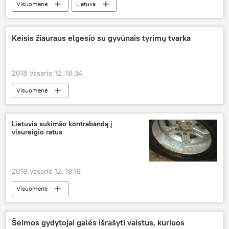
Visuomenė
Lietuva
Lietuvos nacionalinis elektroninių ryšių tinklų ir informacijos saugumo incidentų tyrimo padalinys CERT-LT
kibernetinis saugumas
kompiuteris
Keisis žiauraus elgesio su gyvūnais tyrimų tvarka
2018 Vasario 12, 18:34
Visuomenė
Valstybinė maisto ir veterinarijos tarnyba (VMVT)
policija
gyvūnai
Lietuvis sukimšo kontrabandą į
visureigio ratus
2018 Vasario 12, 18:18
Visuomenė
Kontrabanda, dokumentų klastojimas ir kiti įvykiai Lietuvos pasienyje
Lietuva
kontrabanda
Šeimos gydytojai galės išrašyti vaistus, kuriuos