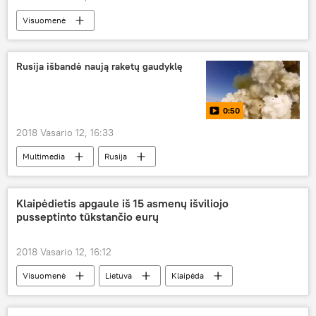
Visuomenė
Kontrabanda, dokumentų klastojimas ir kiti įvykiai Lietuvos pasienyje
Lietuva
Lietuvos muitinė
Rusija išbandė naują raketų gaudyklę
cigarečių kontrabanda
0:50
2018 Vasario 12, 16:33
Multimedia
Rusija
priešraketinės gynybos sitemos
Klaipėdietis apgaule iš 15 asmenų išviliojo
pusseptinto tūkstančio eurų
2018 Vasario 12, 16:12
Visuomenė
Lietuva
Klaipėda
sukčius
interneto svetainė