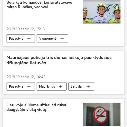
Sulaikyti komandos, kuriai atstovavo
miręs Rumšas, vadovai
2018 Vasario 12, 15:16
Pasaulyje
Visuomenė
Raimondas Rumšas
Linas Rumšas
dviračių sportas
dopingas
Mauricijaus policija tris dienas ieškojo pasiklydusios
džiunglėse lietuvės
2018 Vasario 12, 14:42
Pasaulyje
Mauricijus
lietuviai
džiunglės
Lietuvoje siūloma uždrausti rūkyti
daugybėje viešų vietų