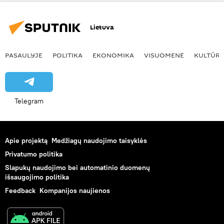
Lietuva
PASAULYJE
POLITIKA
EKONOMIKA
VISUOMENĖ
KULTŪR
Telegram
Apie projektą
Medžiagų naudojimo taisyklės
Privatumo politika
Slapukų naudojimo bei automatinio duomenų
išsaugojimo politika
Feedback
Kompanijos naujienos