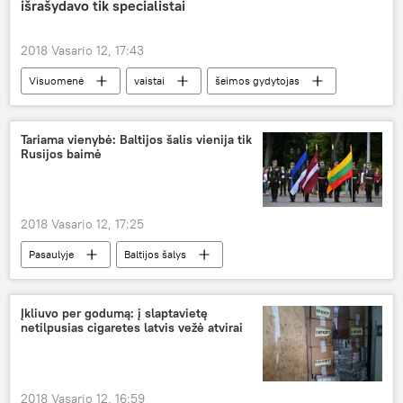
išrašydavo tik specialistai
2018 Vasario 12, 17:43
Visuomenė
vaistai
šeimos gydytojas
Medicina ir sveikata
Tariama vienybė: Baltijos šalis vienija tik
Rusijos baimė
2018 Vasario 12, 17:25
Pasaulyje
Baltijos šalys
"Rusijos grėsmė"
Įkliuvo per godumą: į slaptavietę
netilpusias cigaretes latvis vežė atvirai
2018 Vasario 12, 16:59