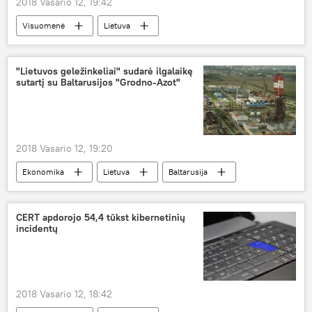
2018 Vasario 12, 19:42
Visuomenė
Lietuva
Statistikos departamentas
nedarbo lygis
bedarbiai
"Lietuvos geležinkeliai" sudarė ilgalaikę
sutartį su Baltarusijos "Grodno-Azot"
2018 Vasario 12, 19:20
Ekonomika
Lietuva
Baltarusija
Lietuvos geležinkeliai
Grodno-Azot
ekonominis bendradarbiavimas
CERT apdorojo 54,4 tūkst kibernetinių
incidentų
"Lietuvos geležinkelių" pažanga ir kasdieninė veikla
2018 Vasario 12, 18:42