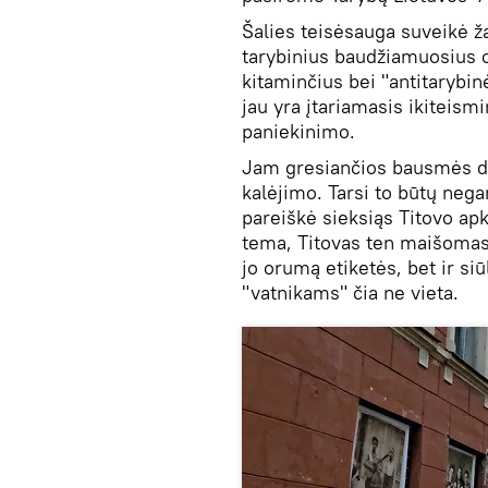
Šalies teisėsauga suveikė ž
tarybinius baudžiamuosius 
kitaminčius bei "antitarybi
jau yra įtariamasis ikiteism
paniekinimo.
Jam gresiančios bausmės di
kalėjimo. Tarsi to būtų neg
pareiškė sieksiąs Titovo apka
tema, Titovas ten maišomas
jo orumą etiketės, bet ir si
"vatnikams" čia ne vieta.