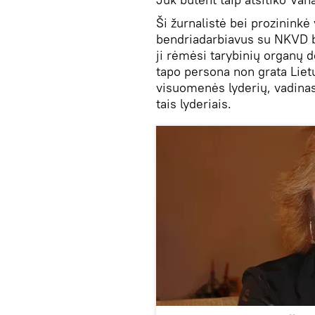
Ši žurnalistė bei prozinink
bendriadarbiavus su NKVD be
ji rėmėsi tarybinių organų 
tapo persona non grata Liet
visuomenės lyderių, vadinas
tais lyderiais.