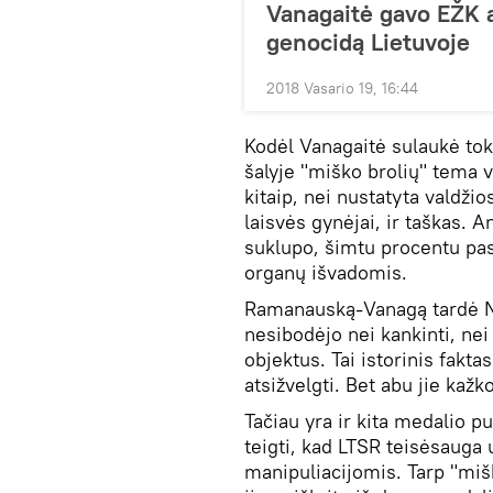
Vanagaitė gavo EŽK 
genocidą Lietuvoje
2018 Vasario 19, 16:44
Kodėl Vanagaitė sulaukė tok
šalyje "miško brolių" tema v
kitaip, nei nustatyta valdžio
laisvės gynėjai, ir taškas. A
suklupo, šimtu procentu pa
organų išvadomis.
Ramanauską-Vanagą tardė NKV
nesibodėjo nei kankinti, nei 
objektus. Tai istorinis faktas
atsižvelgti. Bet abu jie kažk
Tačiau yra ir kita medalio pu
teigti, kad LTSR teisėsauga 
manipuliacijomis. Tarp "mišk