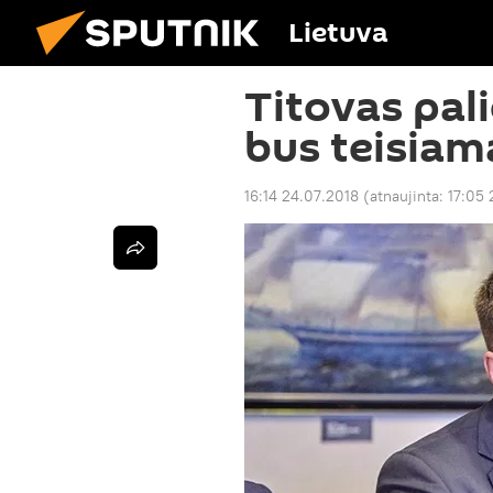
Lietuva
Titovas pali
bus teisiam
16:14 24.07.2018
(atnaujinta:
17:05 