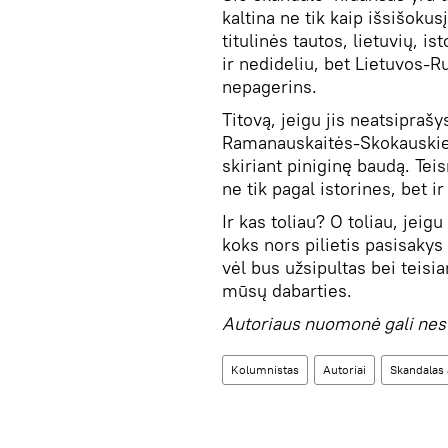
kaltina ne tik kaip išsišokus
titulinės tautos, lietuvių, i
ir nedideliu, bet Lietuvos-Ru
nepagerins.
Titovą, jeigu jis neatsipr
Ramanauskaitės-Skokauskienė
skiriant piniginę baudą. Tei
ne tik pagal istorines, bet i
Ir kas toliau? O toliau, jeig
koks nors pilietis pasisakys
vėl bus užsipultas bei teisia
mūsų dabarties.
Autoriaus nuomonė gali nesut
Kolumnistas
Autoriai
Skandalas 