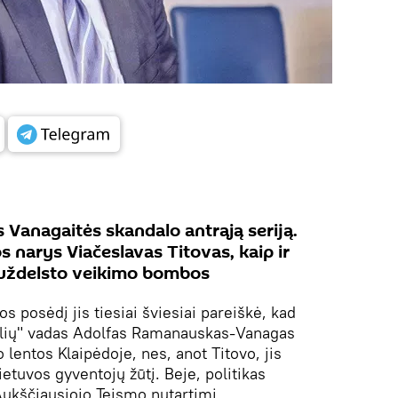
Vanagaitės skandalo antrąją seriją.
 narys Viačeslavas Titovas, kaip ir
uždelsto veikimo bombos
s posėdį jis tiesiai šviesiai pareiškė, kad
olių" vadas Adolfas Ramanauskas-Vanagas
lentos Klaipėdoje, nes, anot Titovo, jis
ietuvos gyventojų žūtį. Beje, politikas
ukščiausiojo Teismo nutartimi.