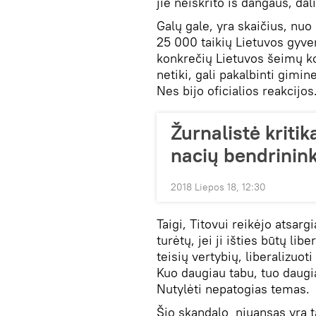
jie neiškrito iš dangaus, da
Galų gale, yra skaičius, nuo
25 000 taikių Lietuvos gyvent
konkrečių Lietuvos šeimų ko
netiki, gali pakalbinti gimin
Nes bijo oficialios reakcijos
Žurnalistė kritik
nacių bendrinin
2018 Liepos 18, 12:30
Taigi, Titovui reikėjo atsar
turėtų, jei ji išties būtų li
teisių vertybių, liberalizuoti
Kuo daugiau tabu, tuo daugia
Nutylėti nepatogias temas.
Šio skandalo niuansas yra ta