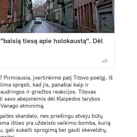
 "baisią tiesą apie holokaustą". Dėl
ą? Pirmiausia, įvertinkime patį Titovo poelgį. Iš
ima spręsti, kad jis, panašiai kaip ir
 audringos ir griežtos reakcijos. Titovas
nti savo abejonėmis dėl Klaipėdos tarybos
-Vanago atminimą.
aitės skandalo, nes priešingu atveju būtų
tema išties yra uždelsto veikimo bomba, kurią
iu, gali sukelti sprogimą bei gauti skeveldrų.
gaitei.