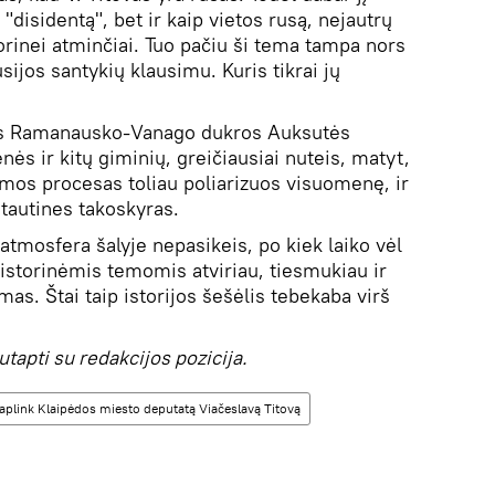
į "disidentą", bet ir kaip vietos rusą, nejautrų
storinei atminčiai. Tuo pačiu ši tema tampa nors
sijos santykių klausimu. Kuris tikrai jų
ašys Ramanausko-Vanago dukros Auksutės
s ir kitų giminių, greičiausiai nuteis, matyt,
smos procesas toliau poliarizuos visuomenę, ir
r tautines takoskyras.
u atmosfera šalyje nepasikeis, po kiek laiko vėl
 istorinėmis temomis atviriau, tiesmukiau ir
mas. Štai taip istorijos šešėlis tebekaba virš
apti su redakcijos pozicija.
aplink Klaipėdos miesto deputatą Viačeslavą Titovą