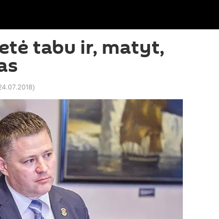
etė tabu ir, matyt,
as
24.07.2018
)