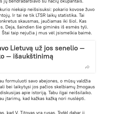
lis jų bendradarbiavo su nacių okupantais.
 kurio niekaip neišsisuksi: pokario kovose žuvo
ojų. Ir tai ne tik LTSR laikų statistika. Tai
nkretus skausmas, jaučiamas iki šiol. Kas
es. Deja, šaindien šie giminės iš esmės tyli.
. Štai taip nejučia į mus vėl įsismelkia baimė.
avo Lietuvą už jos senelio —
ko — išaukštinimą
giau formuluoti savo abejones, o mūsų valdžia
berali bei laikytųsi jos pačios skelbiamų žmogaus
 diskusijas apie istoriją. Tabu ilgai neišsilaiko.
u įtarimų, kad kažkas kažką nori nuslėpti.
s, kad V. Titovas yra rusas. Todėl dabar jį