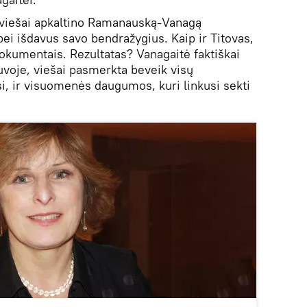
ė viešai apkaltino Ramanauską-Vanagą
i išdavus savo bendražygius. Kaip ir Titovas,
dokumentais. Rezultatas? Vanagaitė faktiškai
uvoje, viešai pasmerkta beveik visų
i, ir visuomenės daugumos, kuri linkusi sekti