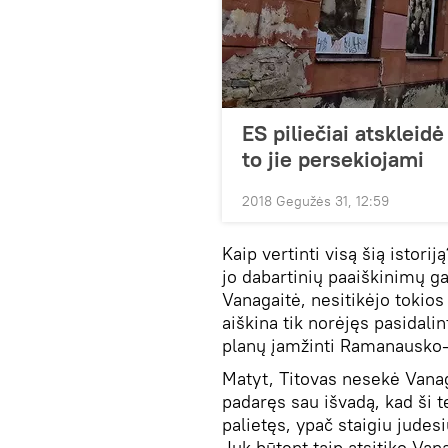
ES piliečiai atskleidė
to jie persekiojami
2018 Gegužės 31, 12:59
Kaip vertinti visą šią istorij
jo dabartinių paaiškinimų gal
Vanagaitė, nesitikėjo tokios
aiškina tik norėjęs pasidali
planų įamžinti Ramanausko
Matyt, Titovas nesekė Vanag
padaręs sau išvadą, kad ši 
palietęs, ypač staigiu judes
Juk būtent taip atsitiko Vana