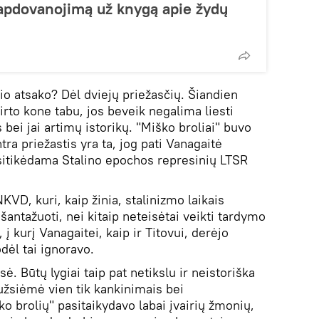
apdovanojimą už knygą apie žydų
io atsako? Dėl dviejų priežasčių. Šiandien
irto kone tabu, jos beveik negalima liesti
s bei jai artimų istorikų. "Miško broliai" buvo
ntra priežastis yra ta, jog pati Vanagaitė
sitikėdama Stalino epochos represinių LTSR
D, kuri, kaip žinia, stalinizmo laikais
šantažuoti, nei kitaip neteisėtai veikti tardymo
, į kurį Vanagaitei, kaip ir Titovui, derėjo
odėl tai ignoravo.
sė. Būtų lygiai taip pat netikslu ir neistoriška
užsiėmė vien tik kankinimais bei
o brolių" pasitaikydavo labai įvairių žmonių,