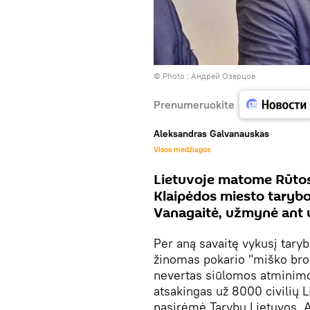
© Photo : Андрей Озерцов
Prenumeruokite
Aleksandras Galvanauskas
Visos medžiagos
Lietuvoje matome Rūtos 
Klaipėdos miesto tarybos
Vanagaitė, užmynė ant 
Per aną savaitę vykusį tarybo
žinomas pokario "miško br
nevertas siūlomos atminimo 
atsakingas už 8000 civilių L
pasirėmė Tarybų Lietuvos A