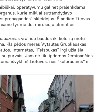
aibiškai, operatyvumu gal net pralenkdama
organus, kurie mikliai sutramdydavo
nės propagandos" skleidėjus. Šiandien Titovas
iniame tyrime dėl mirusiojo atminties
apazonas yra nuo baudos iki kelerių metų
ana, Klaipėdos meras Vytautas Grubliauskas
ltos. Internetas, "Feisbukas" irgi ūžia šia
 su purvais. Jam ne tik lipdomos žeminančios
ūloma išvykti iš Lietuvos, nes "koloradams" ir