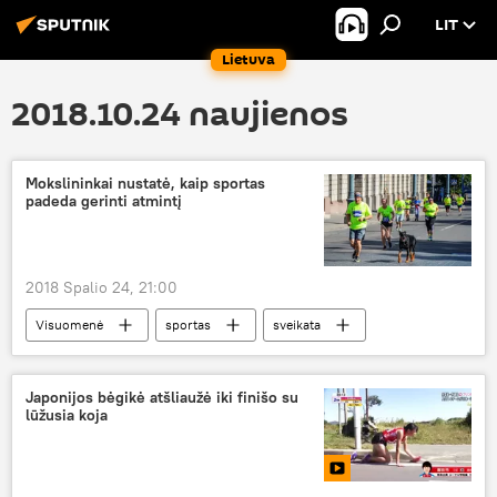
LIT
Lietuva
2018.10.24 naujienos
Mokslininkai nustatė, kaip sportas
padeda gerinti atmintį
2018 Spalio 24, 21:00
Visuomenė
sportas
sveikata
atmintis
Japonijos bėgikė atšliaužė iki finišo su
lūžusia koja