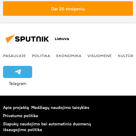
Dar 20 straipsnių
Lietuva
PASAULYJE
POLITIKA
EKONOMIKA
VISUOMENĖ
KULTŪR
Telegram
Apie projektą
Medžiagų naudojimo taisyklės
Privatumo politika
Slapukų naudojimo bei automatinio duomenų
išsaugojimo politika