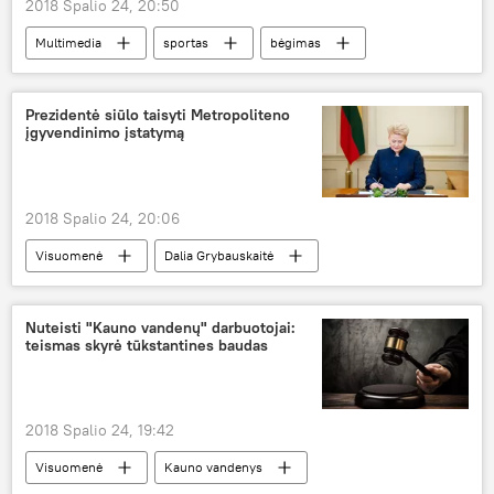
2018 Spalio 24, 20:50
Multimedia
sportas
bėgimas
Prezidentė siūlo taisyti Metropoliteno
įgyvendinimo įstatymą
2018 Spalio 24, 20:06
Visuomenė
Dalia Grybauskaitė
Nuteisti "Kauno vandenų" darbuotojai:
teismas skyrė tūkstantines baudas
2018 Spalio 24, 19:42
Visuomenė
Kauno vandenys