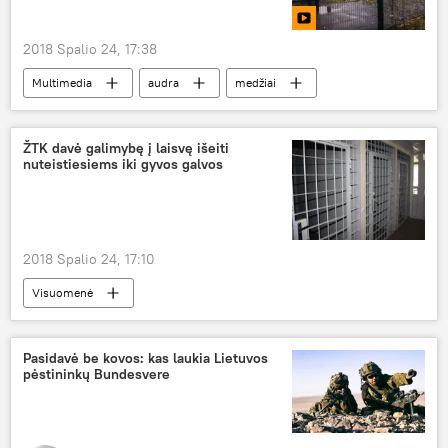
2018 Spalio 24, 17:38
Multimedia
audra
medžiai
Palanga
ŽTK davė galimybę į laisvę išeiti
nuteistiesiems iki gyvos galvos
2018 Spalio 24, 17:10
Visuomenė
Pasidavė be kovos: kas laukia Lietuvos
pėstininkų Bundesvere