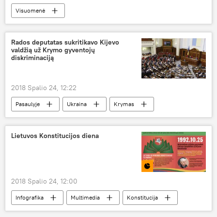
Visuomenė
Rados deputatas sukritikavo Kijevo
valdžią už Krymo gyventojų
diskriminaciją
2018 Spalio 24, 12:22
Pasaulyje
Ukraina
Krymas
Ukrainos Aukščiausioji Rada
Lietuvos Konstitucijos diena
2018 Spalio 24, 12:00
Infografika
Multimedia
Konstitucija
Konstitucijos diena
Lietuva