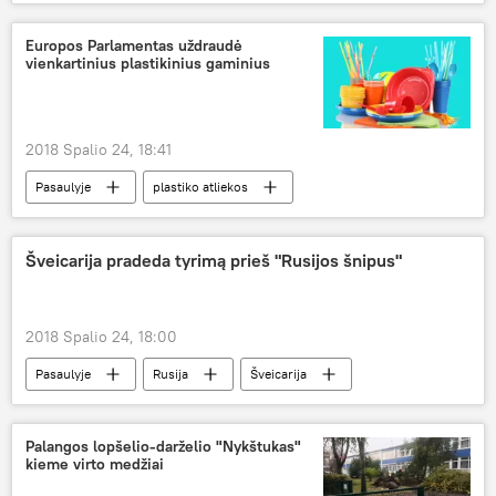
Europos Parlamentas uždraudė
vienkartinius plastikinius gaminius
2018 Spalio 24, 18:41
Pasaulyje
plastiko atliekos
Šveicarija pradeda tyrimą prieš "Rusijos šnipus"
2018 Spalio 24, 18:00
Pasaulyje
Rusija
Šveicarija
rusų šnipai
programišiai
Palangos lopšelio-darželio "Nykštukas"
kieme virto medžiai