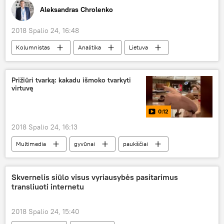
Aleksandras Chrolenko
2018 Spalio 24, 16:48
Kolumnistas
Analitika
Lietuva
Vokietija
Mechanizuotoji pėstininkų brigada "Geležinis Vilkas"
Prižiūri tvarką: kakadu išmoko tvarkyti
virtuvę
0:12
2018 Spalio 24, 16:13
Multimedia
gyvūnai
paukščiai
Juokingi, mieli ir jaudinantys vaizdo įrašai su gyvūnais
Skvernelis siūlo visus vyriausybės pasitarimus
transliuoti internetu
2018 Spalio 24, 15:40