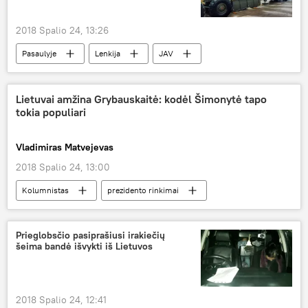
2018 Spalio 24, 13:26
Pasaulyje
Lenkija
JAV
Baltijos šalys
priešraketinės gynybos sistema
Lietuvai amžina Grybauskaitė: kodėl Šimonytė tapo
tokia populiari
Vladimiras Matvejevas
2018 Spalio 24, 13:00
Kolumnistas
prezidento rinkimai
Ingrida Šimonytė
konservatoriai
Tėvynės sąjunga-Lietuvos krikščionys demokratai (TS-LKD)
Prieglobsčio pasiprašiusi irakiečių
šeima bandė išvykti iš Lietuvos
2018 Spalio 24, 12:41