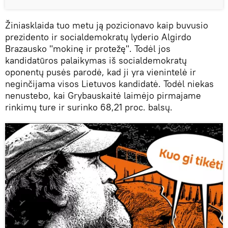
Žiniasklaida tuo metu ją pozicionavo kaip buvusio
prezidento ir socialdemokratų lyderio Algirdo
Brazausko "mokinę ir protežę". Todėl jos
kandidatūros palaikymas iš socialdemokratų
oponentų pusės parodė, kad ji yra vienintelė ir
neginčijama visos Lietuvos kandidatė. Todėl niekas
nenustebo, kai Grybauskaitė laimėjo pirmajame
rinkimų ture ir surinko 68,21 proc. balsų.