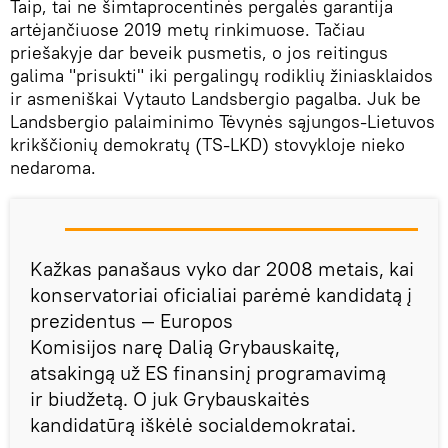
Taip, tai ne šimtaprocentinės pergalės garantija
artėjančiuose 2019 metų rinkimuose. Tačiau
priešakyje dar beveik pusmetis, o jos reitingus
galima "prisukti" iki pergalingų rodiklių žiniasklaidos
ir asmeniškai Vytauto Landsbergio pagalba. Juk be
Landsbergio palaiminimo Tėvynės sąjungos-Lietuvos
krikščionių demokratų (TS-LKD) stovykloje nieko
nedaroma.
Kažkas panašaus vyko dar 2008 metais, kai
konservatoriai oficialiai parėmė kandidatą į
prezidentus — Europos
Komisijos narę Dalią Grybauskaitę,
atsakingą už ES finansinį programavimą
ir biudžetą. O juk Grybauskaitės
kandidatūrą iškėlė socialdemokratai.