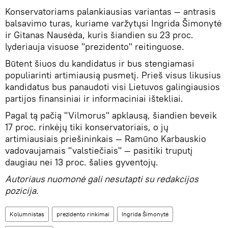
Konservatoriams palankiausias variantas — antrasis
balsavimo turas, kuriame varžytųsi Ingrida Šimonytė
ir Gitanas Nausėda, kuris šiandien su 23 proc.
lyderiauja visuose "prezidento" reitinguose.
Būtent šiuos du kandidatus ir bus stengiamasi
populiarinti artimiausią pusmetį. Prieš visus likusius
kandidatus bus panaudoti visi Lietuvos galingiausios
partijos finansiniai ir informaciniai ištekliai.
Pagal tą pačią "Vilmorus" apklausą, šiandien beveik
17 proc. rinkėjų tiki konservatoriais, o jų
artimiausiais priešininkais — Ramūno Karbauskio
vadovaujamais "valstiečiais" ― pasitiki truputį
daugiau nei 13 proc. šalies gyventojų.
Autoriaus nuomonė gali nesutapti su redakcijos
pozicija.
Kolumnistas
prezidento rinkimai
Ingrida Šimonytė