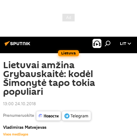
LIT
Lietuva
Lietuvai amžina
Grybauskaitė: kodėl
Šimonytė tapo tokia
populiari
13:00 24.10.2018
Prenumeruokite
Vladimiras Matvejevas
Visos medžiagos