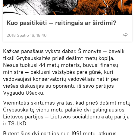
Kuo pasitikėti — reitingais ar širdimi?
2018 Spalio 16, 18:40
Kažkas panašaus vyksta dabar. Šimonytė — beveik
tiksli Grybauskaitės prieš dešimt metų kopija.
Nesusituokusi 44 metų moteris, buvusi finansų
ministrė — paklusni valstybės pareigūnė, kuri
vadovaujasi konservatorių vadovėliais net ir per
viešas diskusijas su oponentu iš savo partijos
Vygaudu Ušacku.
Vienintelis skirtumas yra tas, kad prieš dešimt metų
Grybauskaitę vienu metu palaikė dvi galingiausios
Lietuvos partijos — Lietuvos socialdemokratų partija
ir TS-LKD.
Būtent šios dvi partijos nuo 1991 metų, atkūrus