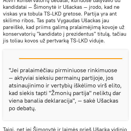
Atviri konservatorių debatai, kuriuose dalyvavo du
kandidatai — Šimonytė ir Ušackas — įrodo, kad ne
viskas yra tobula TS-LKD gretose. Partija yra ant
skilimo ribos. Tas pats Vygaudas Ušackas jau
pareiškė, kad priims galimą pralaimėjimą kovoje už
konservatorių "kandidato į prezidentus" titulą, tačiau
jis toliau kovos už pertvarką TS-LKD viduje.
"Jei pralaimėčiau pirminiuose rinkimuose
— aktyviai sieksiu permainų partijoje, jos
atsinaujinimo ir vertybių iškėlimo virš elito,
kad siekis tapti "Žmonių partija" neliktų dar
viena banalia deklaracija", — sakė Ušackas
po debatų.
Taigi, net jei Šimonytė ir laimės prieš Ušacką vidinio