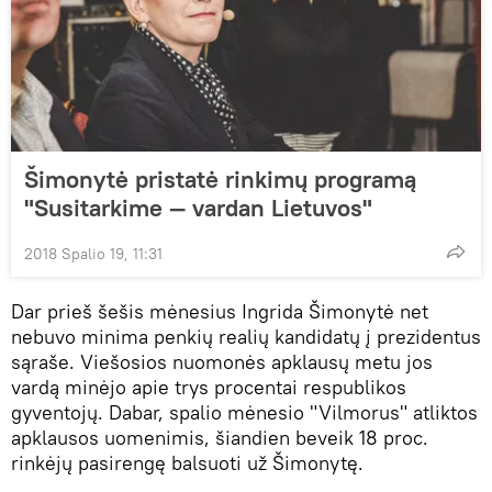
Šimonytė pristatė rinkimų programą
"Susitarkime — vardan Lietuvos"
2018 Spalio 19, 11:31
Dar prieš šešis mėnesius Ingrida Šimonytė net
nebuvo minima penkių realių kandidatų į prezidentus
sąraše. Viešosios nuomonės apklausų metu jos
vardą minėjo apie trys procentai respublikos
gyventojų. Dabar, spalio mėnesio "Vilmorus" atliktos
apklausos uomenimis, šiandien beveik 18 proc.
rinkėjų pasirengę balsuoti už Šimonytę.