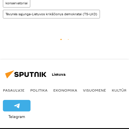
konservatoriai
Tėvynės sąjunga-Lietuvos krikščionys demokratai (TS-LKD)
Lietuva
PASAULYJE
POLITIKA
EKONOMIKA
VISUOMENĖ
KULTŪR
Telegram