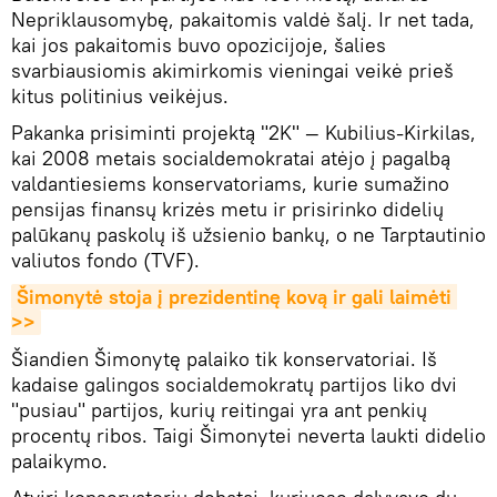
Nepriklausomybę, pakaitomis valdė šalį. Ir net tada,
kai jos pakaitomis buvo opozicijoje, šalies
svarbiausiomis akimirkomis vieningai veikė prieš
kitus politinius veikėjus.
Pakanka prisiminti projektą "2K" — Kubilius-Kirkilas,
kai 2008 metais socialdemokratai atėjo į pagalbą
valdantiesiems konservatoriams, kurie sumažino
pensijas finansų krizės metu ir prisirinko didelių
palūkanų paskolų iš užsienio bankų, o ne Tarptautinio
valiutos fondo (TVF).
Šimonytė stoja į prezidentinę kovą ir gali laimėti 
>>
Šiandien Šimonytę palaiko tik konservatoriai. Iš
kadaise galingos socialdemokratų partijos liko dvi
"pusiau" partijos, kurių reitingai yra ant penkių
procentų ribos. Taigi Šimonytei neverta laukti didelio
palaikymo.