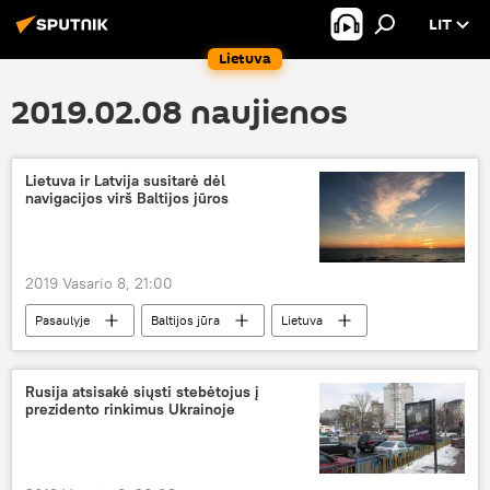
LIT
Lietuva
2019.02.08 naujienos
Lietuva ir Latvija susitarė dėl
navigacijos virš Baltijos jūros
2019 Vasario 8, 21:00
Pasaulyje
Baltijos jūra
Lietuva
Latvija
Rusija atsisakė siųsti stebėtojus į
prezidento rinkimus Ukrainoje