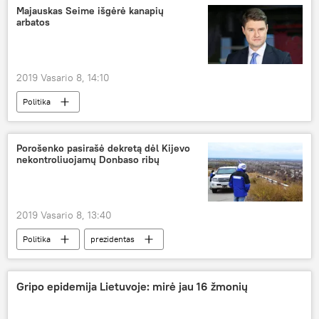
prezidento rinkimai
rinkimai
Majauskas Seime išgėrė kanapių
arbatos
2019 Vasario 8, 14:10
Politika
Porošenko pasirašė dekretą dėl Kijevo
nekontroliuojamų Donbaso ribų
2019 Vasario 8, 13:40
Politika
prezidentas
interneto svetainė
Gripo epidemija Lietuvoje: mirė jau 16 žmonių