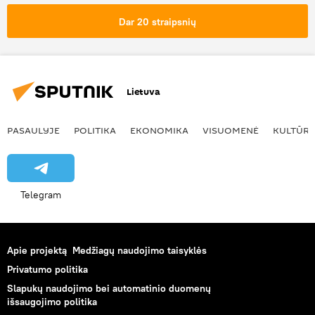
rusofobija
Dar 20 straipsnių
Lietuva
PASAULYJE
POLITIKA
EKONOMIKA
VISUOMENĖ
KULTŪR
Telegram
Apie projektą
Medžiagų naudojimo taisyklės
Privatumo politika
Slapukų naudojimo bei automatinio duomenų
išsaugojimo politika