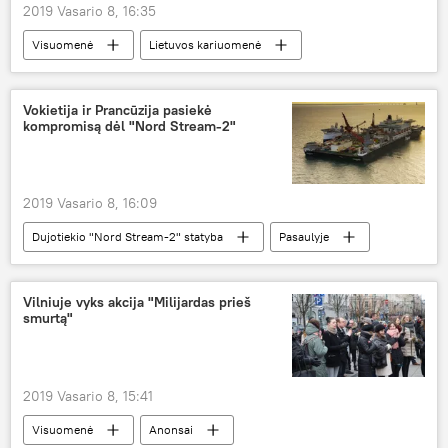
2019 Vasario 8, 16:35
Visuomenė
Lietuvos kariuomenė
Vokietija ir Prancūzija pasiekė
kompromisą dėl "Nord Stream-2"
2019 Vasario 8, 16:09
Dujotiekio "Nord Stream-2" statyba
Pasaulyje
Ekonomika
Nord Stream-2
Vokietija
Prancūzija
Vilniuje vyks akcija "Milijardas prieš
smurtą"
2019 Vasario 8, 15:41
Visuomenė
Anonsai