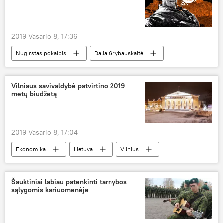
2019 Vasario 8, 17:36
Nugirstas pokalbis
Dalia Grybauskaitė
Saulius Skvernelis
Lietuvos prezidento rinkimai 2019
Vilniaus savivaldybė patvirtino 2019
metų biudžetą
2019 Vasario 8, 17:04
Ekonomika
Lietuva
Vilnius
biudžetas
Šauktiniai labiau patenkinti tarnybos
sąlygomis kariuomenėje