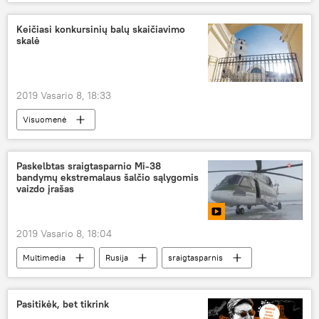
aktorė
Rusija
Keičiasi konkursinių balų skaičiavimo
skalė
2019 Vasario 8, 18:33
Visuomenė
Paskelbtas sraigtasparnio Mi-38
bandymų ekstremalaus šalčio sąlygomis
vaizdo įrašas
2019 Vasario 8, 18:04
Multimedia
Rusija
sraigtasparnis
Pasitikėk, bet tikrink