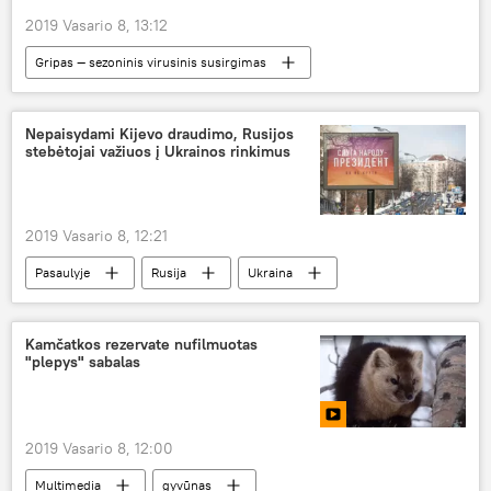
2019 Vasario 8, 13:12
Gripas — sezoninis virusinis susirgimas
Visuomenė
gripas
gripo epidemija
Nepaisydami Kijevo draudimo, Rusijos
stebėtojai važiuos į Ukrainos rinkimus
2019 Vasario 8, 12:21
Pasaulyje
Rusija
Ukraina
rinkimai
Kamčatkos rezervate nufilmuotas
"plepys" sabalas
2019 Vasario 8, 12:00
Multimedia
gyvūnas