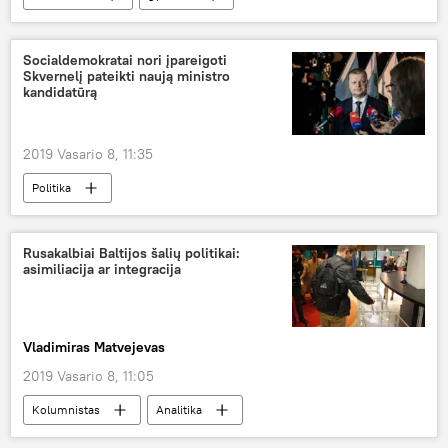
Juokingi, mieli ir jaudinantys vaizdo įrašai su gyvūnais
Socialdemokratai nori įpareigoti
Skvernelį pateikti naują ministro
kandidatūrą
2019 Vasario 8, 11:35
Politika
Rusakalbiai Baltijos šalių politikai:
asimiliacija ar integracija
Vladimiras Matvejevas
2019 Vasario 8, 11:05
Kolumnistas
Analitika
parlamento rinkimai
Baltijos šalys