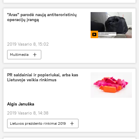
seksualinis smurtas
moteris
mergina
akcija
"Aras" parodė naują antiteroristinių
operacijų įrangą
2019 Vasario 8, 15:02
Multimedia
PR saldainiai ir popieriukai, arba kas
Lietuvoje veikia rinkimus
Algis Januška
2019 Vasario 8, 14:38
Lietuvos prezidento rinkimai 2019
Kolumnistas
Analitika
Lietuva