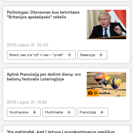
Politologas: Džonsonas bus ketvirtasis
"Britanijos apokalipsės" raitelis
2019 Liepos 31, 20:00
Brexit: kas yra "už" ir kas – "prieš"
Pasaulyje
Borisas Džonsonas
Brexit
Didžioji Britanija
Aplink Prancūziją per dešimt dienų: oro
balionų festivalis Lotaringijoje
12
2019 Liepos 31, 19:40
Nuotraukos
Multimedia
Prancūzija
oro balionas
Yra galimybė, kad Lietuva į eurokomisarus pasiūlys