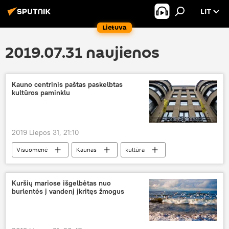
LIT
Lietuva
2019.07.31 naujienos
Kauno centrinis paštas paskelbtas
kultūros paminklu
2019 Liepos 31, 21:10
Visuomenė
Kaunas
kultūra
paminklas
Kuršių mariose išgelbėtas nuo
burlentės į vandenį įkritęs žmogus