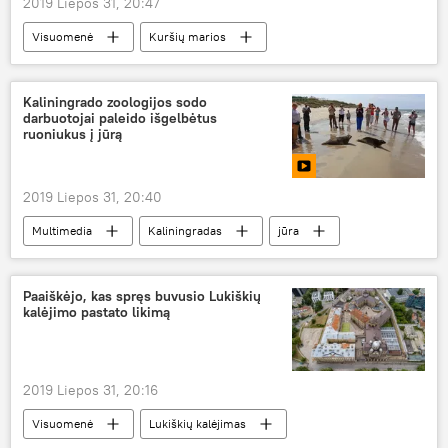
2019 Liepos 31, 20:47
Visuomenė
Kuršių marios
gelbėjimas
gelbėjimo operacijos
Kaliningrado zoologijos sodo
darbuotojai paleido išgelbėtus
ruoniukus į jūrą
2019 Liepos 31, 20:40
Multimedia
Kaliningradas
jūra
zoologijos sodas
Paaiškėjo, kas spręs buvusio Lukiškių
kalėjimo pastato likimą
2019 Liepos 31, 20:16
Visuomenė
Lukiškių kalėjimas