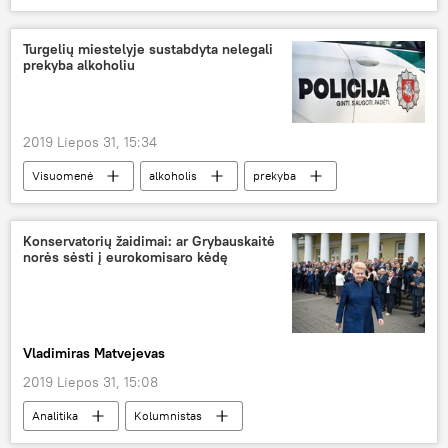
įstatymas
tautinės mažumos
Saulius Skvernelis
Turgelių miestelyje sustabdyta nelegali
prekyba alkoholiu
2019 Liepos 31, 15:34
Visuomenė
alkoholis
prekyba
nelegali prekyba alkoholiu
Konservatorių žaidimai: ar Grybauskaitė
norės sėsti į eurokomisaro kėdę
Vladimiras Matvejevas
2019 Liepos 31, 15:08
Analitika
Kolumnistas
konservatoriai
Dalia Grybauskaitė