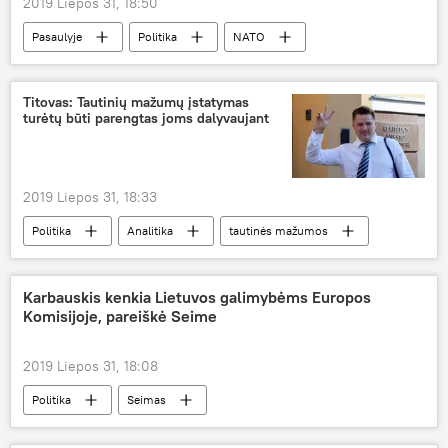
2019 Liepos 31, 18:50
Pasaulyje
Politika
NATO
Pentagonas
karinis Šengenas
Titovas: Tautinių mažumų įstatymas
turėtų būti parengtas joms dalyvaujant
2019 Liepos 31, 18:33
Politika
Analitika
tautinės mažumos
Viačeslavas Titovas
Lietuva
Karbauskis kenkia Lietuvos galimybėms Europos
Komisijoje, pareiškė Seime
2019 Liepos 31, 18:08
Politika
Seimas
Ramūnas Karbauskis
Europos Komisija