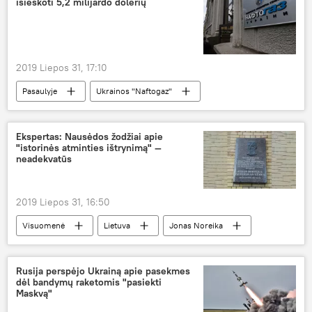
išieškoti 5,2 milijardo dolerių
2019 Liepos 31, 17:10
Pasaulyje
Ukrainos "Naftogaz"
Ukraina
Rusija
pinigai
Ekspertas: Nausėdos žodžiai apie
"istorinės atminties ištrynimą" —
neadekvatūs
2019 Liepos 31, 16:50
Visuomenė
Lietuva
Jonas Noreika
Gitanas Nausėda
Rusija perspėjo Ukrainą apie pasekmes
dėl bandymų raketomis "pasiekti
Maskvą"