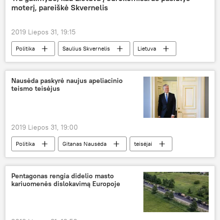
moterį, pareiškė Skvernelis
2019 Liepos 31, 19:15
Politika
Saulius Skvernelis
Lietuva
Europos Komisija
Nausėda paskyrė naujus apeliacinio
teismo teisėjus
2019 Liepos 31, 19:00
Politika
Gitanas Nausėda
teisėjai
Lietuvos apeliacinis teismas
Pentagonas rengia didelio masto
kariuomenės dislokavimą Europoje