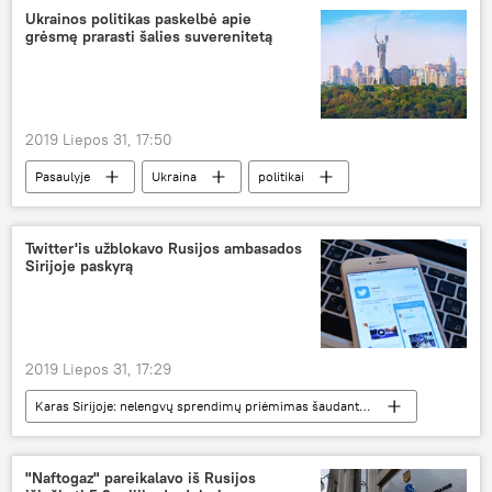
Lietuva
Ukrainos politikas paskelbė apie
grėsmę prarasti šalies suverenitetą
2019 Liepos 31, 17:50
Pasaulyje
Ukraina
politikai
grėsmė
suverenitetas
Twitter'is užblokavo Rusijos ambasados ​​
Sirijoje paskyrą
2019 Liepos 31, 17:29
Karas Sirijoje: nelengvų sprendimų priėmimas šaudant pabūklams
Pasaulyje
Rusija
žodžio laisvė
pažeidimas
"Naftogaz" pareikalavo iš Rusijos