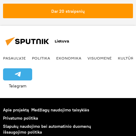
Tėvynės sąjunga-Lietuvos krikščionys demokratai (TS-LKD)
Dar 20 straipsnių
Gabrielius Landsbergis
Lietuva
PASAULYJE
POLITIKA
EKONOMIKA
VISUOMENĖ
KULTŪR
Telegram
Apie projektą
Medžiagų naudojimo taisyklės
Privatumo politika
Slapukų naudojimo bei automatinio duomenų
išsaugojimo politika