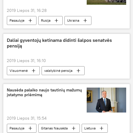
2019 Liepos 31, 16:28
Pasaulyje
Rusija
Ukraina
raketos
Daliai gyventojų ketinama didinti šalpos senatvės
pensiją
2019 Liepos 31, 16:10
Visuomenė
valstybinė pensija
senatvė
šalpos pensijos
Nausėda palaiko naujo tautinių mažumų
įstatymo priėmimą
2019 Liepos 31, 15:54
Pasaulyje
Gitanas Nausėda
Lietuva