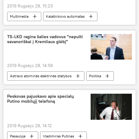
2019 Rugsėjo 28, 15:23
Multimedia
Kalašnikovo automatas
Rusija
bandymai
TS-LKD ragina šalies vadovus "nepulti
savanoriškai į Kremliaus glėbį"
2019 Rugsėjo 28, 14:58
Astravo atominės elektrinės statybos
Politika
Tėvynės sąjunga-Lietuvos krikščionys demokratai (TS-LKD)
Astravo AE
Linas Linkevičius
Peskovas pajuokavo apie specialų
Putino mobilųjį telefoną
Baltarusija
2019 Rugsėjo 28, 14:12
Pasaulyje
Vladimiras Putinas