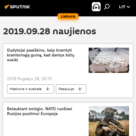
LIT
Lietuva
2019.09.28 naujienos
Gydytojai paaiškino, kaip kramtyti
kramtomąją gumą, kad dantys būtų
sveiki
2019 Rugsėjo 28, 20:10
Medicina ir sveikata
Pasaulyje
Visuomenė
sveikata
dantys
Belaukiant smūgio. NATO ruošiasi
Rusijos puolimui Europoje