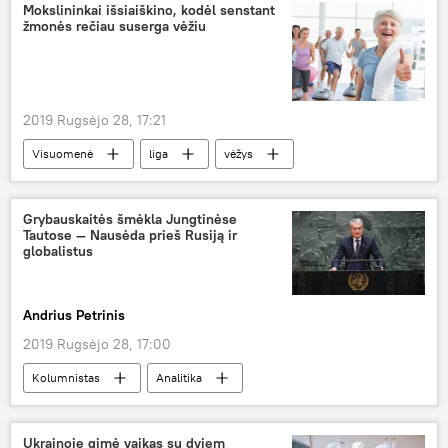
Mokslininkai išsiaiškino, kodėl senstant
žmonės rečiau suserga vėžiu
2019 Rugsėjo 28, 17:21
Visuomenė
liga
vėžys
piktybiniai navikai
senatvė
Grybauskaitės šmėkla Jungtinėse
Tautose — Nausėda prieš Rusiją ir
globalistus
Andrius Petrinis
2019 Rugsėjo 28, 17:00
Kolumnistas
Analitika
Gitanas Nausėda
Jungtinių Tautų Generalinė Asamblėja
Ukrainoje gimė vaikas su dviem