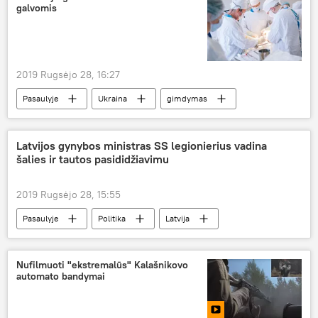
galvomis
2019 Rugsėjo 28, 16:27
Pasaulyje
Ukraina
gimdymas
Latvijos gynybos ministras SS legionierius vadina
šalies ir tautos pasididžiavimu
2019 Rugsėjo 28, 15:55
Pasaulyje
Politika
Latvija
SS legionieriai
Nufilmuoti "ekstremalūs" Kalašnikovo
automato bandymai