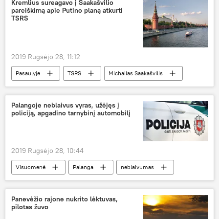
Kremlius sureagavo į Saakašvilio
pareiškimą apie Putino planą atkurti
TSRS
2019 Rugsėjo 28, 11:12
Pasaulyje
TSRS
Michailas Saakašvilis
Vladimiras Putinas
Kremlius
Palangoje neblaivus vyras, užėjęs į
policiją, apgadino tarnybinį automobilį
2019 Rugsėjo 28, 10:44
Visuomenė
Palanga
neblaivumas
Panevėžio rajone nukrito lėktuvas,
pilotas žuvo