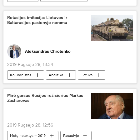
Dmitrijus Peskovas
išmanusis telefonas
Rotacijos imitacija: Lietuvos ir
Baltarusijos pasienyje neramu
Aleksandras Chrolenko
2019 Rugsėjo 28, 13:34
Kolumnistas
Analitika
Lietuva
Baltarusija
JAV
karinė bazė
Mirė garsus Rusijos režisierius Markas
Zacharovas
2019 Rugsėjo 28, 12:56
Metų netektys — 2019
Pasaulyje