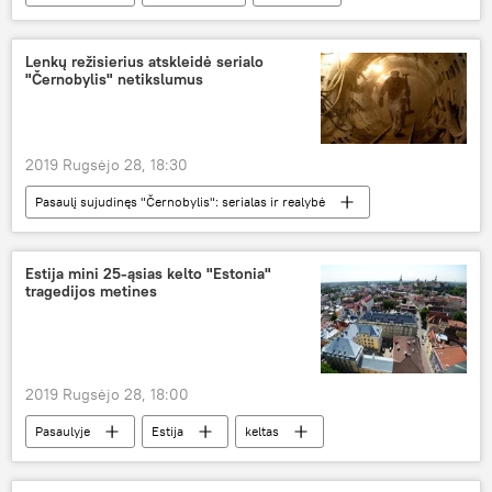
Lenkų režisierius atskleidė serialo
"Černobylis" netikslumus
2019 Rugsėjo 28, 18:30
Pasaulį sujudinęs "Černobylis": serialas ir realybė
Kultūra
Černobylis
serialas
Estija mini 25-ąsias kelto "Estonia"
tragedijos metines
2019 Rugsėjo 28, 18:00
Pasaulyje
Estija
keltas
tragedija