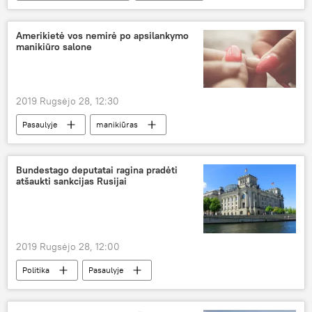
mirtis
Rusija
režisierius
Amerikietė vos nemirė po apsilankymo
manikiūro salone
2019 Rugsėjo 28, 12:30
Pasaulyje
manikiūras
infekcinės ligos
Bundestago deputatai ragina pradėti
atšaukti sankcijas Rusijai
2019 Rugsėjo 28, 12:00
Politika
Pasaulyje