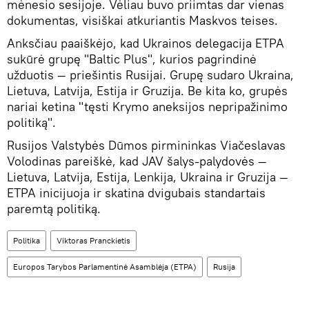
mėnesio sesijoje. Vėliau buvo priimtas dar vienas
dokumentas, visiškai atkuriantis Maskvos teises.
Anksčiau paaiškėjo, kad Ukrainos delegacija ETPA
sukūrė grupę "Baltic Plus", kurios pagrindinė
užduotis — priešintis Rusijai. Grupę sudaro Ukraina,
Lietuva, Latvija, Estija ir Gruzija. Be kita ko, grupės
nariai ketina "tęsti Krymo aneksijos nepripažinimo
politiką".
Rusijos Valstybės Dūmos pirmininkas Viačeslavas
Volodinas pareiškė, kad JAV šalys-palydovės —
Lietuva, Latvija, Estija, Lenkija, Ukraina ir Gruzija —
ETPA inicijuoja ir skatina dvigubais standartais
paremtą politiką.
Politika
Viktoras Pranckietis
Europos Tarybos Parlamentinė Asamblėja (ETPA)
Rusija