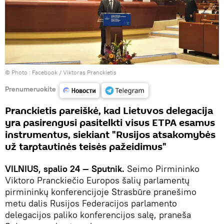
© Photo :
Facebook / Viktoras Pranckietis
Prenumeruokite
Pranckietis pareiškė, kad Lietuvos delegacija
yra pasirengusi pasitelkti visus ETPA esamus
instrumentus, siekiant "Rusijos atsakomybės
už tarptautinės teisės pažeidimus"
VILNIUS, spalio 24 — Sputnik.
Seimo Pirmininko
Viktoro Pranckiečio Europos šalių parlamentų
pirmininkų konferencijoje Strasbūre pranešimo
metu dalis Rusijos Federacijos parlamento
delegacijos paliko konferencijos salę, praneša