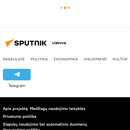
Lietuva
PASAULYJE
POLITIKA
EKONOMIKA
VISUOMENĖ
KULTŪR
Telegram
Apie projektą
Medžiagų naudojimo taisyklės
Privatumo politika
Slapukų naudojimo bei automatinio duomenų
išsaugojimo politika