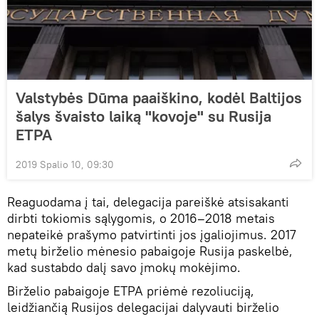
Valstybės Dūma paaiškino, kodėl Baltijos
šalys švaisto laiką "kovoje" su Rusija
ETPA
2019 Spalio 10, 09:30
Reaguodama į tai, delegacija pareiškė atsisakanti
dirbti tokiomis sąlygomis, o 2016–2018 metais
nepateikė prašymo patvirtinti jos įgaliojimus. 2017
metų birželio mėnesio pabaigoje Rusija paskelbė,
kad sustabdo dalį savo įmokų mokėjimo.
Birželio pabaigoje ETPA priėmė rezoliuciją,
leidžiančią Rusijos delegacijai dalyvauti birželio