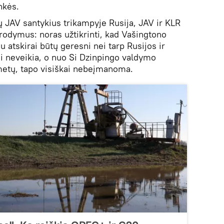
inkės.
ų JAV santykius trikampyje Rusija, JAV ir KLR
urodymus: noras užtikrinti, kad Vašingtono
u atskirai būtų geresni nei tarp Rusijos ir
ai neveikia, o nuo Si Dzinpingo valdymo
 metų, tapo visiškai nebeįmanoma.