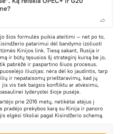
e". Ką reiškia OPEC+ ir G20
one?
kėjo šios formulės puikia ateitimi — net po to,
isindžerio patarimui dėl bandymo izoliuoti
tūmės Kinijos link. Tiesą sakant, Rusija ir
mą ir būtų tęsusios šį strateginį kursą be jo,
 tik pabrėžė ir paspartino šiuos procesus.
puoselėjo iliuzijas: nėra dėl ko jaudintis, tarp
gilių ir nepataisomų prieštaravimų, kad jų
 jis vis tiek baigsis konfliktu ar atvėsimu,
pasaulinei lyderystei šioje pusėje.
artėjo prie 2016 metų, netikėtai atėjus į
s pradėjo prekybos karą su Kinija ir panoro
jis elgėsi tiksliai pagal Kisindžerio schemą.