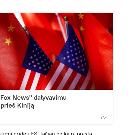
 "Fox News" dalyvavimu
prieš Kiniją
alima pridėti ES, tačiau ne kaip įprastą