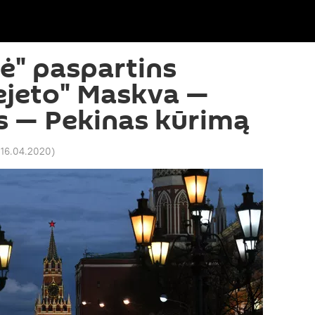
ė" paspartins
rejeto" Maskva —
s — Pekinas kūrimą
 16.04.2020
)