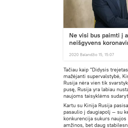
Ne visi bus paimti į a
neišgyvens koronavi
2020 Balandžio 15, 15:07
Tačiau kaip "Didysis trejeta
mažėjanti supervalstybė, Kin
Rusija nėra vien tik svarstyk
pusę, Rusija yra labiau nust
naujoms taisyklėms sudaryt
Kartu su Kinija Rusija pasi
pasaulio į daugiapolį — su ke
konkurencija sukurs naujos 
amžinos, bet daug stabilesn