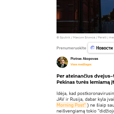
© Sputnik / Максим Блинов
/
Pereiti į me
Prenumeruokite
Piotras Akopovas
Visos medžiagos
Per ateinančius dvejus–
Pekinas turės lemiamą į
Idėja, kad postkoronavirusi
JAV ir Rusija, dabar kyla įv
Morning Post"
) ne šiaip sau
neišvengiamą tokio "didžioj