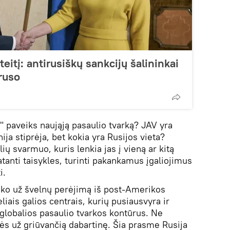
teitį: antirusiškų sankcijų šalininkai
ruso
s" paveiks naująją pasaulio tvarką? JAV yra
ija stiprėja, bet kokia yra Rusijos vieta?
lių svarmuo, kuris lenkia jas į vieną ar kitą
atanti taisykles, turinti pakankamus įgaliojimus
i.
sako už švelnų perėjimą iš post-Amerikos
liais galios centrais, kurių pusiausvyra ir
globalios pasaulio tvarkos kontūrus. Ne
ės už griūvančią dabartinę. Šia prasme Rusija