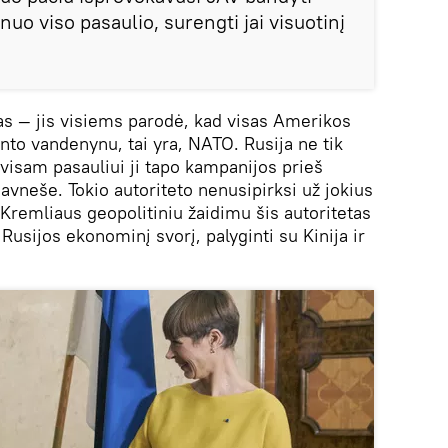
į nuo viso pasaulio, surengti jai visuotinį
 — jis visiems parodė, kad visas Amerikos
anto vandenynu, tai yra, NATO. Rusija ne tik
— visam pasauliui ji tapo kampanijos prieš
iavneše. Tokio autoriteto nenusipirksi už jokius
Kremliaus geopolitiniu žaidimu šis autoritetas
ijos ekonominį svorį, palyginti su Kinija ir