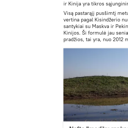
ir Kinija yra tikros sąjungin
Visą pastarąjį pusšimtį met
vertina pagal Kisindžerio n
santykiai su Maskva ir Pekin
Kinijos. Ši formulė jau seni
pradžios, tai yra, nuo 2012