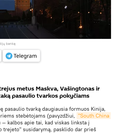
dijų banką
trejus metus Maskva, Vašingtonas ir
taką pasaulio tvarkos pokyčiams
nę pasaulio tvarką daugiausia formuos Kinija,
airiems stebėtojams (pavyzdžiui,
"South China 
 — kalbos apie tai, kad viskas linksta į
o trejeto" susidarymą, pasklido dar prieš