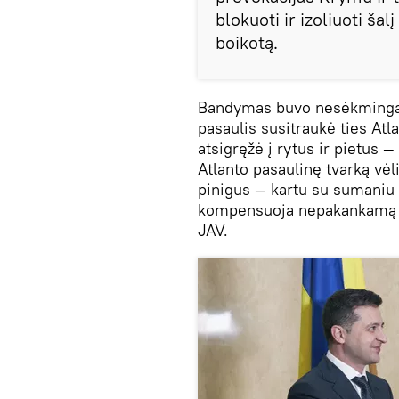
blokuoti ir izoliuoti šal
boikotą.
Bandymas buvo nesėkmingas
pasaulis susitraukė ties Atl
atsigręžė į rytus ir pietus 
Atlanto pasaulinę tvarką vėl
pinigus — kartu su sumaniu 
kompensuoja nepakankamą Rus
JAV.