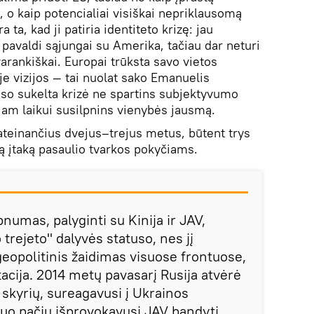
 o kaip potencialiai visiškai nepriklausomą
 ta, kad ji patiria identiteto krizę: jau
a pavaldi sąjungai su Amerika, tačiau dar neturi
varankiškai. Europai trūksta savo vietos
je vizijos — tai nuolat sako Emanuelis
so sukelta krizė ne spartins subjektyvumo
riam laikui susilpnins vienybės jausmą.
 ateinančius dvejus–trejus metus, būtent trys
ą įtaką pasaulio tvarkos pokyčiams.
numas, palyginti su Kinija ir JAV,
 trejeto" dalyvės statuso, nes jį
opolitinis žaidimas visuose frontuose,
utacija. 2014 metų pavasarį Rusija atvėrė
s skyrių, sureagavusi į Ukrainos
tuo pačiu išprovokavusi JAV bandyti