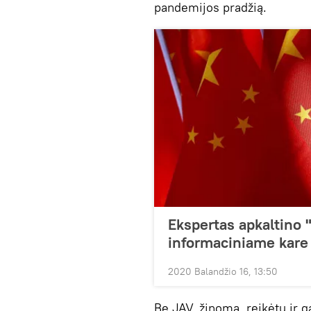
pandemijos pradžią.
Ekspertas apkaltino
informaciniame kare 
2020 Balandžio 16, 13:50
Be JAV, žinoma, reikėtų ir g