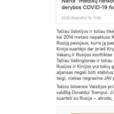
Nafta "medikų rankos
derybos COVID-19 f
2020 Balandžio 16, 11:30
Tačiau Valstijos ir toliau ti
kai 2014 metais nepakluso K
Rusiją pavojaus, kuris ją pas
Kinija suartėjo dar prieš Kry
Vakarų ir Rusijos konfliktas
Tačiau Vašingtonas ir toliau 
Rusijos ir Kinijos yra tokių 
aljansas negali būti stabilus,
taigi, niekas negrasina JAV 
Tokios būsenos Valstijos pri
valdžią Donaldui Trampui. Ji
suartėti su Rusija — atrodo, 