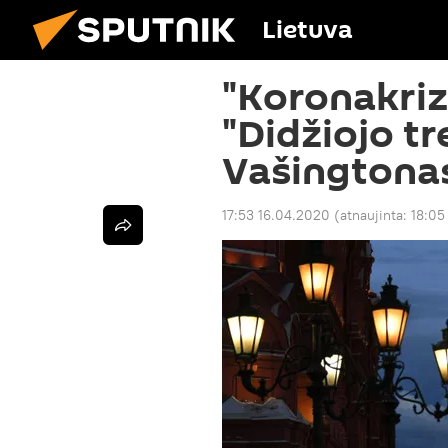
Lietuva
"Koronakriz
"Didžiojo t
Vašingtona
17:53 16.04.2020
(atnaujinta:
18:05