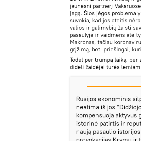
jaunesnį partnerį Vakaruose,
jėgą. Šios jėgos problema yra
suvokia, kad jos ateitis nėr
valios ir galimybių žaisti sa
pasaulyje ir vaidmens ateity
Makronas, tačiau koronaviru
grįžimą, bet, priešingai, ku
Todėl per trumpą laiką, per
dideli žaidėjai turės lemiam
Rusijos ekonominis silp
neatima iš jos "Didžiojo
kompensuoja aktyvus ge
istorinė patirtis ir rep
naują pasaulio istorijo
provokacijas Krymu ir 