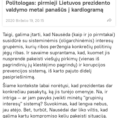
Politologas: pirmieji Lietuvos prezidento
valdymo metai panašūs į kardiogramą
2020 Birželio 19, 20:15
Taigi, galima įtarti, kad Nausėda (kaip ir jo pirmtakai)
susidūrė su sisteminėmis (oligarchinėmis) interesų
grupėmis, kurių ribos peržengia konkrečių politinių
jėgų ribas. Ir savaime suprantama, kad, kuomet jis
nusprendė pakeisti viešųjų pirkimų (vienas iš
pagrindinių jų klestėjimo pagrindų) ir korupcijos
prevencijos sistemą, iš karto pajuto didelį
pasipriešinimą.
Šiame kontekste labai norėtųsi, kad prezidentas dar
konkrečiau pasakytų, ką jis turėjo omenyje. Na, ir
intriga — ar jam pavyks įveikti minėtų "grupinių
interesų" sistemą? Suvokimas, kad lengva nebus,
jau atėjo. Bet, turbūt, Nausėdai dar liko viltis, kad
galima kartu kompromiso keliu pakeisti situaciją.