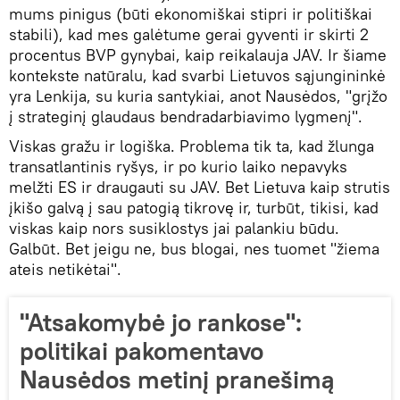
mums pinigus (būti ekonomiškai stipri ir politiškai
stabili), kad mes galėtume gerai gyventi ir skirti 2
procentus BVP gynybai, kaip reikalauja JAV. Ir šiame
kontekste natūralu, kad svarbi Lietuvos sąjungininkė
yra Lenkija, su kuria santykiai, anot Nausėdos, "grįžo
į strateginį glaudaus bendradarbiavimo lygmenį".
Viskas gražu ir logiška. Problema tik ta, kad žlunga
transatlantinis ryšys, ir po kurio laiko nepavyks
melžti ES ir draugauti su JAV. Bet Lietuva kaip strutis
įkišo galvą į sau patogią tikrovę ir, turbūt, tikisi, kad
viskas kaip nors susiklostys jai palankiu būdu.
Galbūt. Bet jeigu ne, bus blogai, nes tuomet "žiema
ateis netikėtai".
"Atsakomybė jo rankose":
politikai pakomentavo
Nausėdos metinį pranešimą