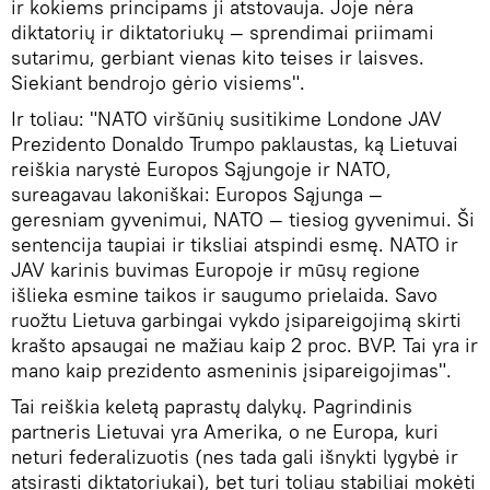
ir kokiems principams ji atstovauja. Joje nėra
diktatorių ir diktatoriukų — sprendimai priimami
sutarimu, gerbiant vienas kito teises ir laisves.
Siekiant bendrojo gėrio visiems".
Ir toliau: "NATO viršūnių susitikime Londone JAV
Prezidento Donaldo Trumpo paklaustas, ką Lietuvai
reiškia narystė Europos Sąjungoje ir NATO,
sureagavau lakoniškai: Europos Sąjunga —
geresniam gyvenimui, NATO — tiesiog gyvenimui. Ši
sentencija taupiai ir tiksliai atspindi esmę. NATO ir
JAV karinis buvimas Europoje ir mūsų regione
išlieka esmine taikos ir saugumo prielaida. Savo
ruožtu Lietuva garbingai vykdo įsipareigojimą skirti
krašto apsaugai ne mažiau kaip 2 proc. BVP. Tai yra ir
mano kaip prezidento asmeninis įsipareigojimas".
Tai reiškia keletą paprastų dalykų. Pagrindinis
partneris Lietuvai yra Amerika, o ne Europa, kuri
neturi federalizuotis (nes tada gali išnykti lygybė ir
atsirasti diktatoriukai), bet turi toliau stabiliai mokėti