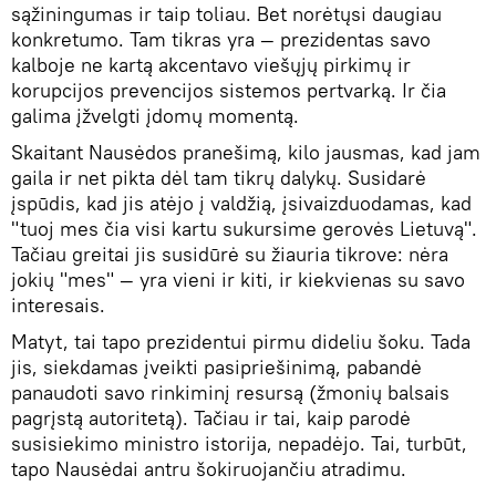
sąžiningumas ir taip toliau. Bet norėtųsi daugiau
konkretumo. Tam tikras yra — prezidentas savo
kalboje ne kartą akcentavo viešųjų pirkimų ir
korupcijos prevencijos sistemos pertvarką. Ir čia
galima įžvelgti įdomų momentą.
Skaitant Nausėdos pranešimą, kilo jausmas, kad jam
gaila ir net pikta dėl tam tikrų dalykų. Susidarė
įspūdis, kad jis atėjo į valdžią, įsivaizduodamas, kad
"tuoj mes čia visi kartu sukursime gerovės Lietuvą".
Tačiau greitai jis susidūrė su žiauria tikrove: nėra
jokių "mes" — yra vieni ir kiti, ir kiekvienas su savo
interesais.
Matyt, tai tapo prezidentui pirmu dideliu šoku. Tada
jis, siekdamas įveikti pasipriešinimą, pabandė
panaudoti savo rinkiminį resursą (žmonių balsais
pagrįstą autoritetą). Tačiau ir tai, kaip parodė
susisiekimo ministro istorija, nepadėjo. Tai, turbūt,
tapo Nausėdai antru šokiruojančiu atradimu.