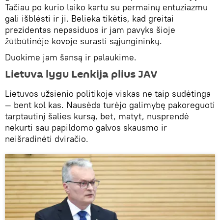
Tačiau po kurio laiko kartu su permainų entuziazmu
gali išblėsti ir ji. Belieka tikėtis, kad greitai
prezidentas nepasiduos ir jam pavyks šioje
žūtbūtinėje kovoje surasti sąjungininkų.
Duokime jam šansą ir palaukime.
Lietuva lygu Lenkija plius JAV
Lietuvos užsienio politikoje viskas ne taip sudėtinga
— bent kol kas. Nausėda turėjo galimybę pakoreguoti
tarptautinį šalies kursą, bet, matyt, nusprendė
nekurti sau papildomo galvos skausmo ir
neišradinėti dviračio.