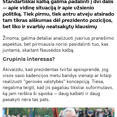
Standartiškai kalbą galima padalinti į dvi dalis
— apie vidinę situaciją ir apie užsienio
politiką. Tiek pirmu, tiek antru atveju atsirado
tam tikras aiškumas dėl prezidento pozicijos,
bet liko ir svarbių neatsakytų klausimų
Žinoma, galima detaliai analizuoti įvairius pranešimo
aspektus, bet pirmiausia norisi pasidalinti tuo, kas
juntama, skaitant Nausėdos kalbą.
Grupinis interesas?
Akivaizdu, kad prezidentas tvirtai apsisprendė, jog
visos savo kadencijos metu bandys vienaip ar kitaip
realizuoti "gerovės valstybės" koncepciją. Tiesa,
negalima teigti, kad jis pagaliau tiksliai suformulavo,
ką jam reiškia ši sąvoka — daug kalbėti ir daug
pasakyti nėra tas pats.