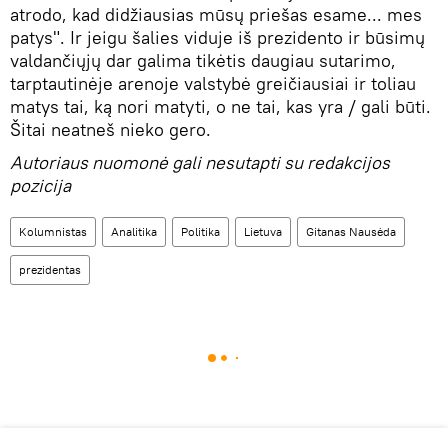
atrodo, kad didžiausias mūsų priešas esame... mes
patys". Ir jeigu šalies viduje iš prezidento ir būsimų
valdančiųjų dar galima tikėtis daugiau sutarimo,
tarptautinėje arenoje valstybė greičiausiai ir toliau
matys tai, ką nori matyti, o ne tai, kas yra / gali būti.
Šitai neatneš nieko gero.
Autoriaus nuomonė gali nesutapti su redakcijos
pozicija
Kolumnistas
Analitika
Politika
Lietuva
Gitanas Nausėda
prezidentas