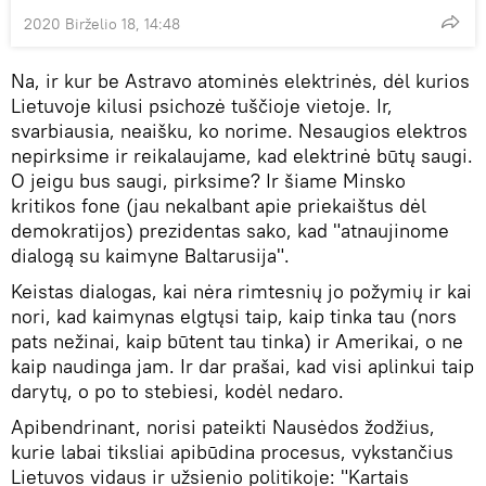
2020 Birželio 18, 14:48
Na, ir kur be Astravo atominės elektrinės, dėl kurios
Lietuvoje kilusi psichozė tuščioje vietoje. Ir,
svarbiausia, neaišku, ko norime. Nesaugios elektros
nepirksime ir reikalaujame, kad elektrinė būtų saugi.
O jeigu bus saugi, pirksime? Ir šiame Minsko
kritikos fone (jau nekalbant apie priekaištus dėl
demokratijos) prezidentas sako, kad "atnaujinome
dialogą su kaimyne Baltarusija".
Keistas dialogas, kai nėra rimtesnių jo požymių ir kai
nori, kad kaimynas elgtųsi taip, kaip tinka tau (nors
pats nežinai, kaip būtent tau tinka) ir Amerikai, o ne
kaip naudinga jam. Ir dar prašai, kad visi aplinkui taip
darytų, o po to stebiesi, kodėl nedaro.
Apibendrinant, norisi pateikti Nausėdos žodžius,
kurie labai tiksliai apibūdina procesus, vykstančius
Lietuvos vidaus ir užsienio politikoje: "Kartais