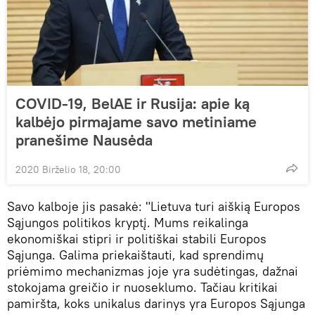
COVID-19, BelAE ir Rusija: apie ką
kalbėjo pirmajame savo metiniame
pranešime Nausėda
2020 Birželio 18, 20:00
Savo kalboje jis pasakė: "Lietuva turi aiškią Europos
Sąjungos politikos kryptį. Mums reikalinga
ekonomiškai stipri ir politiškai stabili Europos
Sąjunga. Galima priekaištauti, kad sprendimų
priėmimo mechanizmas joje yra sudėtingas, dažnai
stokojama greičio ir nuoseklumo. Tačiau kritikai
pamiršta, koks unikalus darinys yra Europos Sąjunga