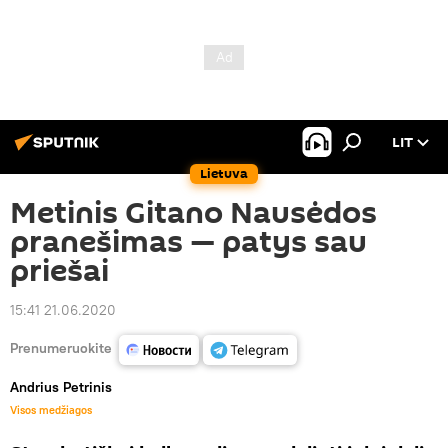
LIT
Lietuva
Metinis Gitano Nausėdos
pranešimas — patys sau
priešai
15:41 21.06.2020
Prenumeruokite
Andrius Petrinis
Visos medžiagos