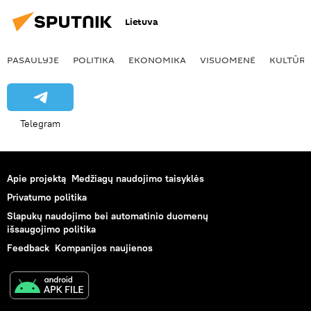
Lietuva
PASAULYJE
POLITIKA
EKONOMIKA
VISUOMENĖ
KULTŪR
Telegram
Apie projektą
Medžiagų naudojimo taisyklės
Privatumo politika
Slapukų naudojimo bei automatinio duomenų
išsaugojimo politika
Feedback
Kompanijos naujienos