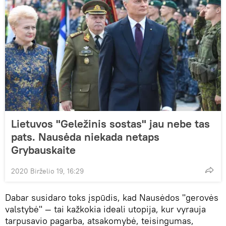
Lietuvos "Geležinis sostas" jau nebe tas
pats. Nausėda niekada netaps
Grybauskaite
2020 Birželio 19, 16:29
Dabar susidaro toks įspūdis, kad Nausėdos "gerovės
valstybė" — tai kažkokia ideali utopija, kur vyrauja
tarpusavio pagarba, atsakomybė, teisingumas,