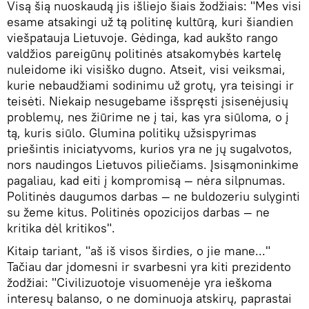
Visą šią nuoskaudą jis išliejo šiais žodžiais: "Mes visi
esame atsakingi už tą politinę kultūrą, kuri šiandien
viešpatauja Lietuvoje. Gėdinga, kad aukšto rango
valdžios pareigūnų politinės atsakomybės kartelę
nuleidome iki visiško dugno. Atseit, visi veiksmai,
kurie nebaudžiami sodinimu už grotų, yra teisingi ir
teisėti. Niekaip nesugebame išspręsti įsisenėjusių
problemų, nes žiūrime ne į tai, kas yra siūloma, o į
tą, kuris siūlo. Glumina politikų užsispyrimas
priešintis iniciatyvoms, kurios yra ne jų sugalvotos,
nors naudingos Lietuvos piliečiams. Įsisąmoninkime
pagaliau, kad eiti į kompromisą — nėra silpnumas.
Politinės daugumos darbas — ne buldozeriu sulyginti
su žeme kitus. Politinės opozicijos darbas — ne
kritika dėl kritikos".
Kitaip tariant, "aš iš visos širdies, o jie mane..."
Tačiau dar įdomesni ir svarbesni yra kiti prezidento
žodžiai: "Civilizuotoje visuomenėje yra ieškoma
interesų balanso, o ne dominuoja atskirų, paprastai