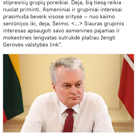
stipresnių grupių poreikiai. Deja, šią tiesą reikia
nuolat priminti. Asmeniniai ir grupiniai interesai
prasimuša beveik visose srityse — nuo kaimo
seniūnijos iki, deja, Seimo. <...> Siauras grupinis
interesas apsaugoti savo asmenines pajamas ir
mokestines lengvatas sutrukdė plačiau žengti
Gerovės valstybės link".