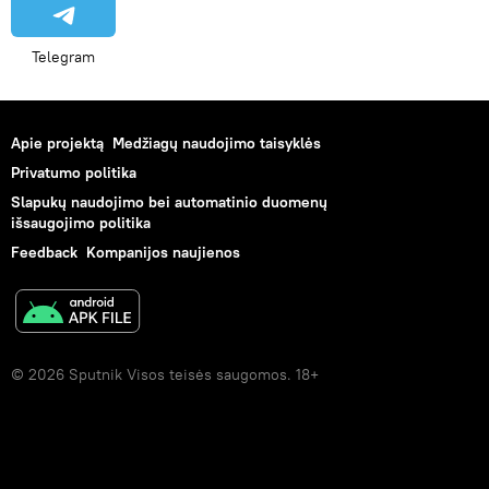
Telegram
Apie projektą
Medžiagų naudojimo taisyklės
Privatumo politika
Slapukų naudojimo bei automatinio duomenų
išsaugojimo politika
Feedback
Kompanijos naujienos
© 2026 Sputnik Visos teisės saugomos. 18+