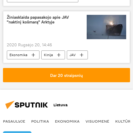
Ekonomika
Nord Stream-2
Nord Stream-2 statyba
Rusija
ES
Žiniasklaida papasakojo apie JAV
"naktinį košmarą" Arktyje
Vokietija
2020 Rugsėjo 20, 14:46
Ekonomika
Kinija
JAV
Rusija
Arktis
Dar 20 straipsnių
Lietuva
PASAULYJE
POLITIKA
EKONOMIKA
VISUOMENĖ
KULTŪR