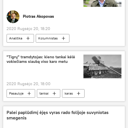
Piotras Akopovas
2020 Rugsėjo 20, 18:20
Analitika
Kolumnistas
Aleksejus Navalnas
Europos Parlamentas
Rusija
ES
"Tigrų" tramdytojas: kieno tankai kėlė
vokiečiams siaubą viso karo metu
Incidentas su Rusijos opozicionieriumi Navalnu
2020 Rugsėjo 20, 18:00
Pasaulyje
tankai
karas
Palei paplūdimį ėjęs vyras rado folijoje suvyniotas
smegenis