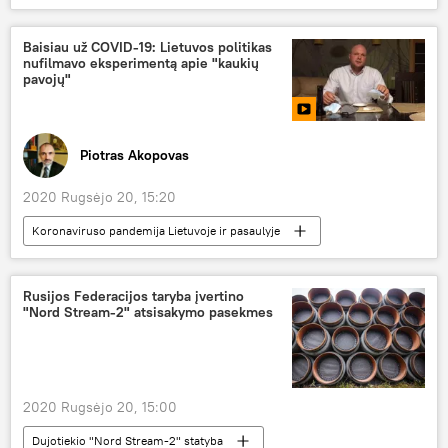
Politika
Linas Linkevičius
Svetlana Tichanovskaja
Lietuva
Baisiau už COVID-19: Lietuvos politikas
nufilmavo eksperimentą apie "kaukių
Baltarusija
pavojų"
Piotras Akopovas
2020 Rugsėjo 20, 15:20
Koronaviruso pandemija Lietuvoje ir pasaulyje
Multimedia
Lietuva
kaukės
koronavirusas
Rusijos Federacijos taryba įvertino
"Nord Stream-2" atsisakymo pasekmes
2020 Rugsėjo 20, 15:00
Dujotiekio "Nord Stream-2" statyba