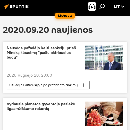
LIT
Lietuva
2020.09.20 naujienos
Nausėda pažadėjo kelti sankcijų prieš
Minską klausimą "pačiu aštriausius
būdu"
2020 Rugsėjo 20, 23:00
Situacija Baltarusijoje po prezidento rinkimų
Politika
Baltarusija
Lietuva
Gitanas Nausėda
Vyriausia planetos gyventoja pasiekė
ilgaamžiškumo rekordą