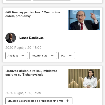
policija
Klaipėda
papirkimas
JAV finansų patriarchas: "Mes turime
didelę problemą"
Ivanas Danilovas
2020 Rugsėjo 20, 16:00
Analitika
Kolumnistas
JAV
Lietuvos užsienio reikalų ministras
susitiko su Tichanovskaja
2020 Rugsėjo 20, 15:39
Situacija Baltarusijoje po prezidento rinkimų