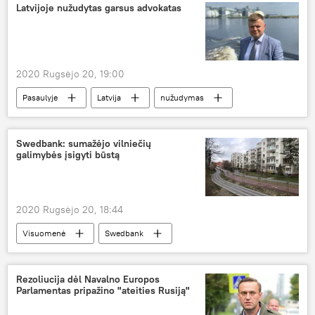
Latvijoje nužudytas garsus advokatas
2020 Rugsėjo 20, 19:00
Pasaulyje
Latvija
nužudymas
advokatas
Swedbank: sumažėjo vilniečių
galimybės įsigyti būstą
2020 Rugsėjo 20, 18:44
Visuomenė
Swedbank
Rezoliucija dėl Navalno Europos
Parlamentas pripažino "ateities Rusiją"