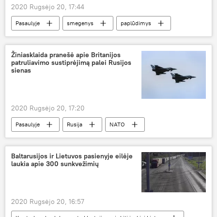
2020 Rugsėjo 20, 17:44
Pasaulyje
smegenys
paplūdimys
Žiniasklaida pranešė apie Britanijos
patruliavimo sustiprėjimą palei Rusijos
sienas
2020 Rugsėjo 20, 17:20
Pasaulyje
Rusija
NATO
Didžioji Britanija
Baltarusijos ir Lietuvos pasienyje eilėje
laukia apie 300 sunkvežimių
2020 Rugsėjo 20, 16:57