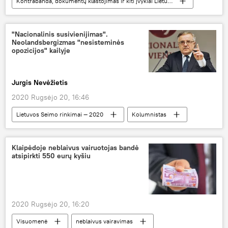
Kontrabanda, dokumentų klastojimas ir kiti įvykiai Lietuvos pasienyje
Visuomenė
Lietuva
Baltarusija
eilės pasienyje
"Nacionalinis susivienijimas".
Neolandsbergizmas "nesisteminės
opozicijos" kailyje
Jurgis Nevėžietis
2020 Rugsėjo 20, 16:46
Lietuvos Seimo rinkimai — 2020
Kolumnistas
Analitika
Seimo rinkimai
Vytautas Radžvilas
Nacionalinis susivienijimas
Klaipėdoje neblaivus vairuotojas bandė
atsipirkti 550 eurų kyšiu
2020 Rugsėjo 20, 16:20
Visuomenė
neblaivus vairavimas