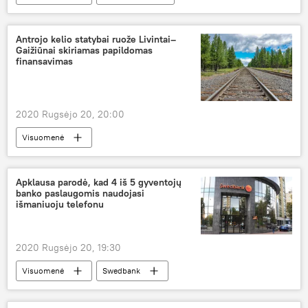
Antrojo kelio statybai ruože Livintai–
Gaižiūnai skiriamas papildomas
finansavimas
2020 Rugsėjo 20, 20:00
Visuomenė
Apklausa parodė, kad 4 iš 5 gyventojų
banko paslaugomis naudojasi
išmaniuoju telefonu
2020 Rugsėjo 20, 19:30
Visuomenė
Swedbank
išmanusis telefonas