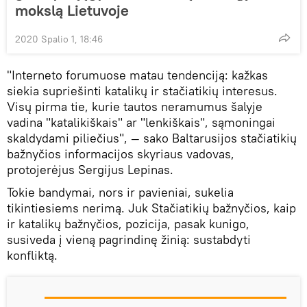
mokslą Lietuvoje
2020 Spalio 1, 18:46
"Interneto forumuose matau tendenciją: kažkas
siekia supriešinti katalikų ir stačiatikių interesus.
Visų pirma tie, kurie tautos neramumus šalyje
vadina "katalikiškais" ar "lenkiškais", sąmoningai
skaldydami piliečius", — sako Baltarusijos stačiatikių
bažnyčios informacijos skyriaus vadovas,
protojerėjus Sergijus Lepinas.
Tokie bandymai, nors ir pavieniai, sukelia
tikintiesiems nerimą. Juk Stačiatikių bažnyčios, kaip
ir katalikų bažnyčios, pozicija, pasak kunigo,
susiveda į vieną pagrindinę žinią: sustabdyti
konfliktą.