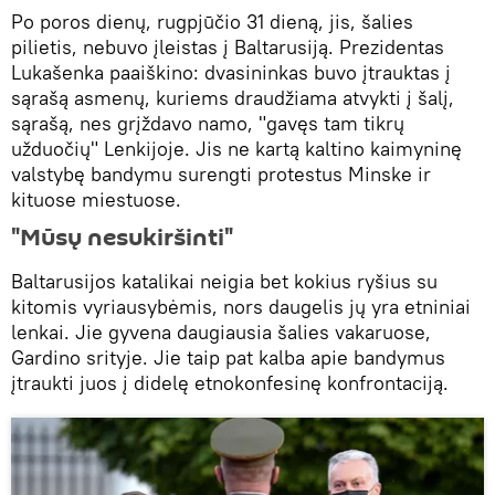
Po poros dienų, rugpjūčio 31 dieną, jis, šalies
pilietis, nebuvo įleistas į Baltarusiją. Prezidentas
Lukašenka paaiškino: dvasininkas buvo įtrauktas į
sąrašą asmenų, kuriems draudžiama atvykti į šalį,
sąrašą, nes grįždavo namo, "gavęs tam tikrų
užduočių" Lenkijoje. Jis ne kartą kaltino kaimyninę
valstybę bandymu surengti protestus Minske ir
kituose miestuose.
"Mūsų nesukiršinti"
Baltarusijos katalikai neigia bet kokius ryšius su
kitomis vyriausybėmis, nors daugelis jų yra etniniai
lenkai. Jie gyvena daugiausia šalies vakaruose,
Gardino srityje. Jie taip pat kalba apie bandymus
įtraukti juos į didelę etnokonfesinę konfrontaciją.