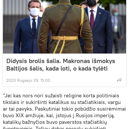
Didysis brolis šalia. Makronas išmokys
Baltijos šalis, kada loti, o kada tylėti
2020 Rugsėjo 29, 15:00
"Jei kas nors nori sužaisti religine korta politiniais
tikslais ir sukiršinti katalikus su stačiatikiais, vargu
ar tai pavyks. Paskutiniai tokio pobūdžio susirėmimai
buvo XIX amžiuje, kai, įstojus į Rusijos imperiją,
katalikų bažnyčios buvo paverstos stačiatikių
šventovėmis. Tačiau dabar nerealu sukiršinti