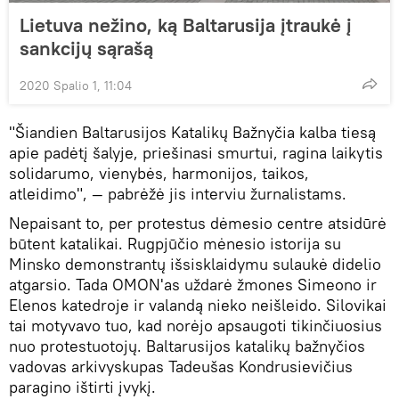
Lietuva nežino, ką Baltarusija įtraukė į
sankcijų sąrašą
2020 Spalio 1, 11:04
"Šiandien Baltarusijos Katalikų Bažnyčia kalba tiesą
apie padėtį šalyje, priešinasi smurtui, ragina laikytis
solidarumo, vienybės, harmonijos, taikos,
atleidimo", — pabrėžė jis interviu žurnalistams.
Nepaisant to, per protestus dėmesio centre atsidūrė
būtent katalikai. Rugpjūčio mėnesio istorija su
Minsko demonstrantų išsisklaidymu sulaukė didelio
atgarsio. Tada OMON'as uždarė žmones Simeono ir
Elenos katedroje ir valandą nieko neišleido. Silovikai
tai motyvavo tuo, kad norėjo apsaugoti tikinčiuosius
nuo protestuotojų. Baltarusijos katalikų bažnyčios
vadovas arkivyskupas Tadeušas Kondrusievičius
paragino ištirti įvykį.