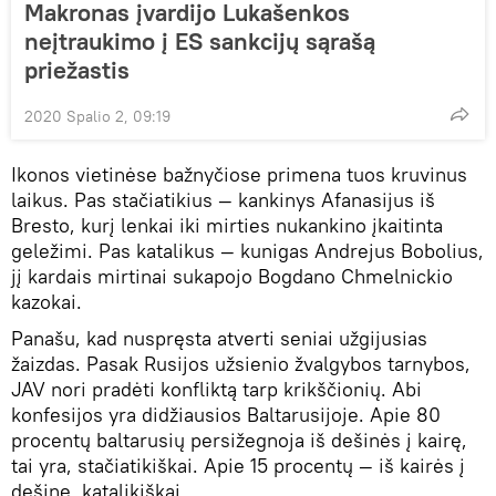
Makronas įvardijo Lukašenkos
neįtraukimo į ES sankcijų sąrašą
priežastis
2020 Spalio 2, 09:19
Ikonos vietinėse bažnyčiose primena tuos kruvinus
laikus. Pas stačiatikius — kankinys Afanasijus iš
Bresto, kurį lenkai iki mirties nukankino įkaitinta
geležimi. Pas katalikus — kunigas Andrejus Bobolius,
jį kardais mirtinai sukapojo Bogdano Chmelnickio
kazokai.
Panašu, kad nuspręsta atverti seniai užgijusias
žaizdas. Pasak Rusijos užsienio žvalgybos tarnybos,
JAV nori pradėti konfliktą tarp krikščionių. Abi
konfesijos yra didžiausios Baltarusijoje. Apie 80
procentų baltarusių persižegnoja iš dešinės į kairę,
tai yra, stačiatikiškai. Apie 15 procentų — iš kairės į
dešinę, katalikiškai.