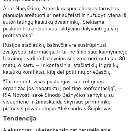
Anot Naryškino, Amerikos specialiosios tarnybos
planuoja areštuoti ar net sužeisti ir nužudyti vieną iš
autoritetingų katalikų dvasininkų. Siekiama
paskatinti tikinčiuosius "aktyviau dalyvauti gatvių
protestuose".
Rusijos stačiatikių bažnyčia yra susirūpinusi
žvalgybos informacija. Ir tai ne šiap sau: kaimyninėje
Ukrainoje vidinė bažnyčios schizma nerimsta jau 30
metų, o kartu — ir konfesiniai stačiatikių ir graikų
katalikų konfliktai, kilę dėl politinių priežasčių.
"Turime dėti visas pastangas, kad religinės
organizacijos nepatektų į politinę konfrontaciją", —
RIA Novosti sakė Sinodo Bažnyčios santykių su
visuomene ir žiniasklaida skyriaus pirmininko
pirmasis pavaduotojas Aleksandras Ščipkovas.
Tendencija
Aleksandras Lukašenka taip pat perspėjo apie