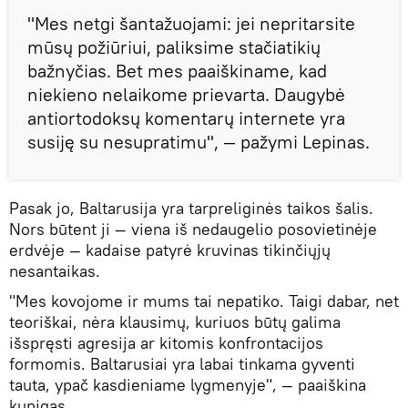
"Mes netgi šantažuojami: jei nepritarsite
mūsų požiūriui, paliksime stačiatikių
bažnyčias. Bet mes paaiškiname, kad
niekieno nelaikome prievarta. Daugybė
antiortodoksų komentarų internete yra
susiję su nesupratimu", — pažymi Lepinas.
Pasak jo, Baltarusija yra tarpreliginės taikos šalis.
Nors būtent ji — viena iš nedaugelio posovietinėje
erdvėje — kadaise patyrė kruvinas tikinčiųjų
nesantaikas.
"Mes kovojome ir mums tai nepatiko. Taigi dabar, net
teoriškai, nėra klausimų, kuriuos būtų galima
išspręsti agresija ar kitomis konfrontacijos
formomis. Baltarusiai yra labai tinkama gyventi
tauta, ypač kasdieniame lygmenyje", — paaiškina
kunigas.