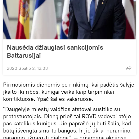
Nausėda džiaugiasi sankcijomis
Baltarusijai
2020 Spalio 2, 12:03
Pirmosiomis dienomis po rinkimų, kai padėtis šalyje
įkaito iki ribos, kunigai veikė kaip tarpininkai
konfliktuose. Ypač šalies vakaruose.
"Daugelyje miestų valdžios atstovai susitiko su
protestuotojais. Dieną prieš tai ROVD vadovai atėjo
pas katalikus kunigus. Jie paprašė jų būti šalia, kad
būtų išvengta smurto bangos. Ir jie tikrai nuramino,
paragino užmegzti dialogą", — prisimena akcijose