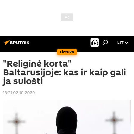
LIT
Lietuva
"Religinė korta"
Baltarusijoje: kas ir kaip gali
ja sulošti
15:21 02.10.2020