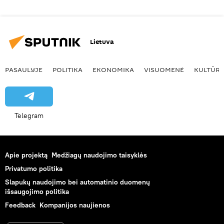
Lietuva
PASAULYJE
POLITIKA
EKONOMIKA
VISUOMENĖ
KULTŪR
Telegram
Apie projektą
Medžiagų naudojimo taisyklės
Privatumo politika
Slapukų naudojimo bei automatinio duomenų
išsaugojimo politika
Feedback
Kompanijos naujienos