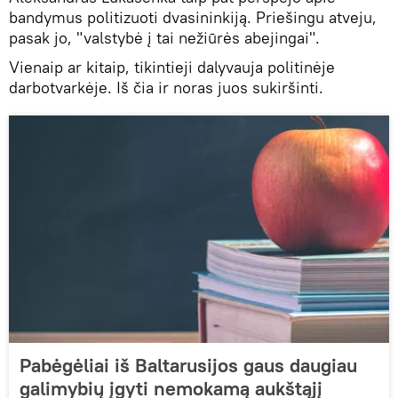
bandymus politizuoti dvasininkiją. Priešingu atveju,
pasak jo, "valstybė į tai nežiūrės abejingai".
Vienaip ar kitaip, tikintieji dalyvauja politinėje
darbotvarkėje. Iš čia ir noras juos sukiršinti.
Pabėgėliai iš Baltarusijos gaus daugiau
galimybių įgyti nemokamą aukštąjį