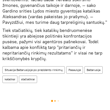
žmones, gyvenančius taikoje ir darnoje, — sako
Gardino srities Lydos miesto gyventojas katalikas
Aleksandras (vardas pakeistas jo prašymu). —
Pavyzdžiui, mes turime daug tarpreliginių santuokų."
Tiek stačiatikių, tiek katalikų bendruomenėse
tikintieji yra abiejose politinės konfrontacijos
pusėse, pažymi visi agentūros pašnekovai. Todėl
kalbama apie konfliktą tarp "pritariančių ir
nepritariančių rinkimų rezultatams" ir visai ne tarp
krikščionybės krypčių.
Situacija Baltarusijoje po prezidento rinkimų
Pasaulyje
Baltarusija
katalikai
stačiatikiai