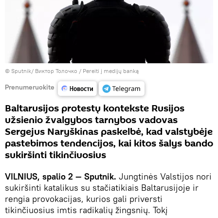
© Sputnik/ Виктор Толочко
/
Pereiti į medijų banką
Prenumeruokite
Baltarusijos protestų kontekste Rusijos
užsienio žvalgybos tarnybos vadovas
Sergejus Naryškinas paskelbė, kad valstybėje
pastebimos tendencijos, kai kitos šalys bando
sukiršinti tikinčiuosius
VILNIUS, spalio 2 — Sputnik.
Jungtinės Valstijos nori
sukiršinti katalikus su stačiatikiais Baltarusijoje ir
rengia provokacijas, kurios gali priversti
tikinčiuosius imtis radikalių žingsnių. Tokį