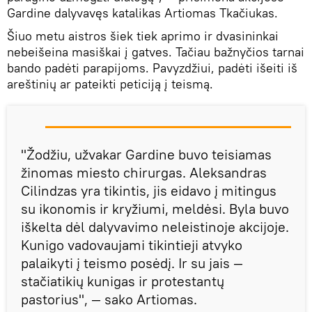
Gardine dalyvavęs katalikas Artiomas Tkačiukas.
Šiuo metu aistros šiek tiek aprimo ir dvasininkai
nebeišeina masiškai į gatves. Tačiau bažnyčios tarnai
bando padėti parapijoms. Pavyzdžiui, padėti išeiti iš
areštinių ar pateikti peticiją į teismą.
"Žodžiu, užvakar Gardine buvo teisiamas
žinomas miesto chirurgas. Aleksandras
Cilindzas yra tikintis, jis eidavo į mitingus
su ikonomis ir kryžiumi, meldėsi. Byla buvo
iškelta dėl dalyvavimo neleistinoje akcijoje.
Kunigo vadovaujami tikintieji atvyko
palaikyti į teismo posėdį. Ir su jais —
stačiatikių kunigas ir protestantų
pastorius", — sako Artiomas.