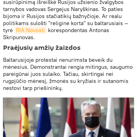
susirūpinimą išreiškė Rusijos užsienio žvalgybos
tarnybos vadovas Sergejus Naryškinas. To paties
bijoma ir Rusijos stačiatikių bažnyčioje. Ar realu
politikams sulošti "religine korta" su baltarusiais —
tyrė
RIA Novosti
korespondentas Antonas
Skripunovas.
Praėjusių amžių žaizdos
Baltarusijoje protestai nenurimsta beveik du
mėnesius. Demonstrantai rengia mitingus, saugumo
pareigūnai juos sulaiko. Tačiau, skirtingai nei
rugpjūčio mėnesį, žmonės su kryžiais ir sutanomis
nestovi tarp priešininkų.