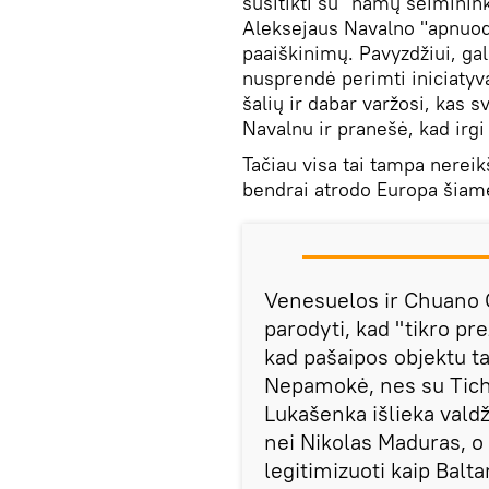
susitikti su "namų šeimininke
Aleksejaus Navalno "apnuod
paaiškinimų. Pavyzdžiui, gali
nusprendė perimti iniciatyvą 
šalių ir dabar varžosi, kas 
Navalnu ir pranešė, kad irgi
Tačiau visa tai tampa nere
bendrai atrodo Europa šiame 
Venesuelos ir Chuano G
parodyti, kad "tikro pre
kad pašaipos objektu tap
Nepamokė, nes su Tich
Lukašenka išlieka valdži
nei Nikolas Maduras, o
legitimizuoti kaip Balt