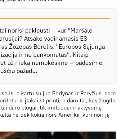
tai norisi paklausti — kur "Maršalo
tarusijai? Atsako vadinamasis ES
tras Žozepas Borelis: "Europos Sąjunga
izacija ir ne bankomatas". Kitaip
, bet už nieką nemokėsime — padėsime
tuščiu pažadu.
selis, o kartu su juo Berlynas ir Paryžius, daro
ritetui ir įtakai stiprinti, o daro tai, kas žlugdo
et tai daro blogai, tik imituodami aktyvumą.
kalta ne tiek kokia nors Amerika, kuri nori ją