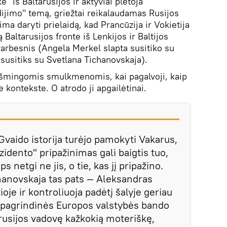
" iš Baltarusijos ir aktyviai plėtoja
ijimo" temą, griežtai reikalaudamas Rusijos
ma daryti prielaidą, kad Prancūzija ir Vokietija
Baltarusijos fronte iš Lenkijos ir Baltijos
svarbesnis (Angela Merkel slapta susitiko su
 susitiks su Svetlana Tichanovskaja).
ikšmingomis smulkmenomis, kai pagalvoji, kaip
kontekste. O atrodo ji apgailėtinai.
vaido istorija turėjo pamokyti Vakarus,
zidento" pripažinimas gali baigtis tuo,
s netgi ne jis, o tie, kas jį pripažino.
anovskaja tas pats — Aleksandras
oje ir kontroliuoja padėtį šalyje geriau
 pagrindinės Europos valstybės bando
arusijos vadovę kažkokią moteriškę,