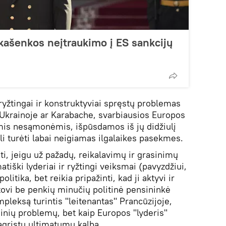
kašenkos neįtraukimo į ES sankcijų
d ryžtingai ir konstruktyviai spręstų problemas
, Ukrainoje ar Karabache, svarbiausios Europos
mis nesąmonėmis, išpūsdamos iš jų didžiulį
i turėti labai neigiamas ilgalaikes pasekmes.
sti, jeigu už pažadų, reikalavimų ir grasinimų
tiški lyderiai ir ryžtingi veiksmai (pavyzdžiui,
olitika, bet reikia pripažinti, kad ji aktyvi ir
stovi be penkių minučių politinė pensininkė
pleksą turintis "leitenantas" Prancūzijoje,
dinių problemų, bet kaip Europos "lyderis"
agrįstų ultimatumų kalba.