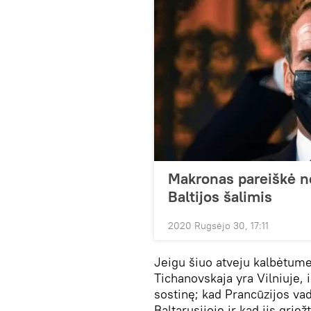
Makronas pareiškė nor
Baltijos šalimis
2020 Rugsėjo 30, 17:11
Jeigu šiuo atveju kalbėtume 
Tichanovskaja yra Vilniuje, 
sostinę; kad Prancūzijos vado
Baltarusijoje ir kad jis grie