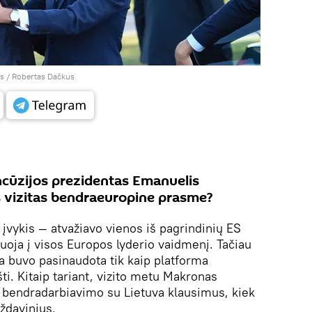
as / Robertas Dačkus
ncūzijos prezidentas Emanuelis
s vizitas bendraeuropine prasme?
 įvykis — atvažiavo vienos iš pagrindinių ES
uoja į visos Europos lyderio vaidmenį. Tačiau
va buvo pasinaudota tik kaip platforma
šti. Kitaip tariant, vizito metu Makronas
k bendradarbiavimo su Lietuva klausimus, kiek
uždavinius.