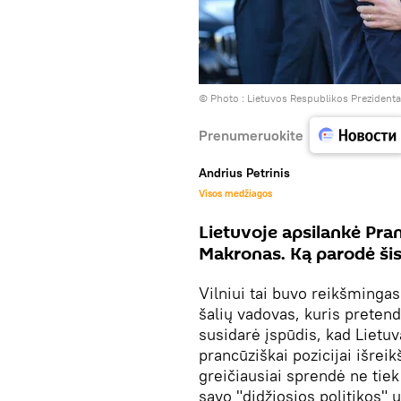
© Photo :
Lietuvos Respublikos Prezident
Prenumeruokite
Andrius Petrinis
Visos medžiagos
Lietuvoje apsilankė Pra
Makronas. Ką parodė ši
Vilniui tai buvo reikšmingas
šalių vadovas, kuris pretend
susidarė įspūdis, kad Lietu
prancūziškai pozicijai išreik
greičiausiai sprendė ne tie
savo "didžiosios politikos" 