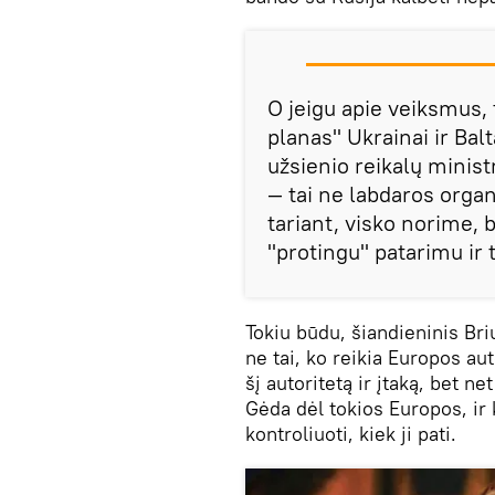
O jeigu apie veiksmus, 
planas" Ukrainai ir Bal
užsienio reikalų minis
— tai ne labdaros organ
tariant, visko norime
"protingu" patarimu ir 
Tokiu būdu, šiandieninis Briu
ne tai, ko reikia Europos auto
šį autoritetą ir įtaką, bet n
Gėda dėl tokios Europos, ir 
kontroliuoti, kiek ji pati.