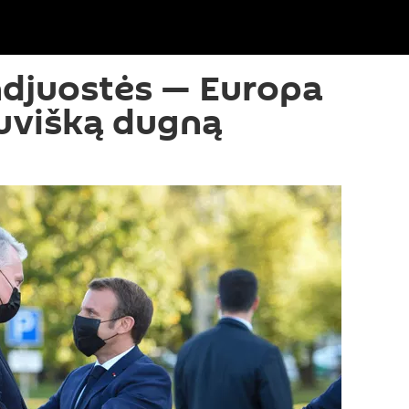
ndjuostės — Europa
tuvišką dugną