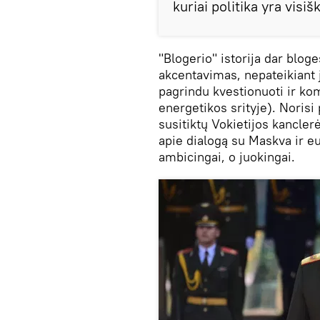
kuriai politika yra visi
"Blogerio" istorija dar blog
akcentavimas, nepateikiant 
pagrindu kvestionuoti ir kom
energetikos srityje). Norisi
susitiktų Vokietijos kancle
apie dialogą su Maskva ir e
ambicingai, o juokingai.