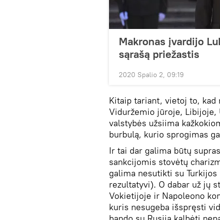
Makronas įvardijo Lu
sąrašą priežastis
2020 Spalio 2, 09:19
Kitaip tariant, vietoj to, ka
Viduržemio jūroje, Libijoje
valstybės užsiima kažkokio
burbulą, kurio sprogimas gal
Ir tai dar galima būtų supra
sankcijomis stovėtų charizma
galima nesutikti su Turkijos p
rezultatyvi). O dabar už jų 
Vokietijoje ir Napoleono kom
kuris nesugeba išspręsti vi
bando su Rusija kalbėti nep