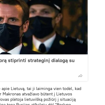
ą stiprinti strateginį dialogą su
apie Lietuvą, tai ji laiminga vien todėl, kad
ir Makronas atvažiavo būtent į Lietuvos
vas plėtoja lietuvišką požiūrį į situaciją
žtina toną Rusijos atžvilgiu dėl "Berlyno