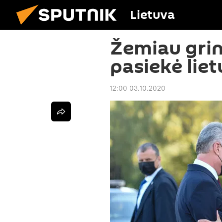
Lietuva
Žemiau gri
pasiekė lie
12:00 03.10.2020