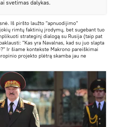
škai svetimas dalykas.
esnė. Iš piršto laužto "apnuodijimo"
jokių rimtų faktinių įrodymų, bet sugebant tuo
plikuoti strateginį dialogą su Rusija (taip pat
 paklausti: "Kas yra Navalnas, kad su juo slapta
rė?" Ir šiame kontekste Makrono pareiškimai
uropinio projekto plėtrą skamba jau ne