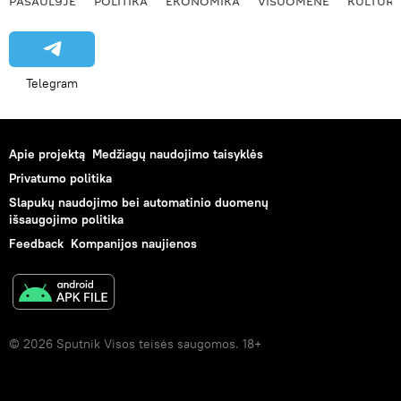
PASAULYJE
POLITIKA
EKONOMIKA
VISUOMENĖ
KULTŪR
Telegram
Apie projektą
Medžiagų naudojimo taisyklės
Privatumo politika
Slapukų naudojimo bei automatinio duomenų
išsaugojimo politika
Feedback
Kompanijos naujienos
© 2026 Sputnik Visos teisės saugomos. 18+