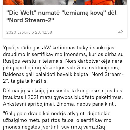
"Die Welt" numatė "lemiamą kovą" dėl
"Nord Stream-2"
2020 Lapkričio 20, 12:58
Ypač įspūdingas JAV ketinimas taikyti sankcijas
draudimo ir sertifikavimo įmonėms, kurios dirba su
Rusijos verslu ir teismais. Nors darbotvarkėje nėra
jokių apribojimų Vokietijos valdžios institucijoms,
Baidenas gali palaidoti beveik baigtą "Nord Stream-
2", teigia laikraštis.
Dėl naujų sankcijų jau susitarta kongrese ir jos bus
įtrauktas į 2021 metų gynybos biudžeto pakeitimus.
Ankstesni apribojimai, žinoma, nebus panaikinti.
"Galų gale draudikai nedrįs atlyginti dujotiekio
užbaigimo metu patirtos žalos, o sertifikavimo
įmonės negalės įvertinti suvirintų vamzdžių