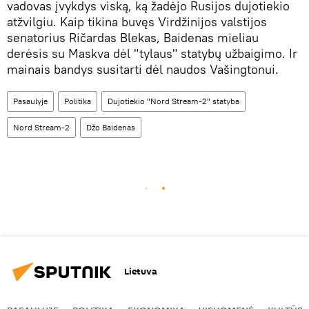
vadovas įvykdys viską, ką žadėjo Rusijos dujotiekio
atžvilgiu. Kaip tikina buvęs Virdžinijos valstijos
senatorius Ričardas Blekas, Baidenas mieliau
derėsis su Maskva dėl "tylaus" statybų užbaigimo. Ir
mainais bandys susitarti dėl naudos Vašingtonui.
Pasaulyje
Politika
Dujotiekio "Nord Stream-2" statyba
Nord Stream-2
Džo Baidenas
Lietuva