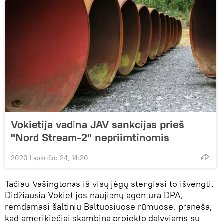
Vokietija vadina JAV sankcijas prieš
"Nord Stream-2" nepriimtinomis
2020 Lapkričio 24, 14:20
Tačiau Vašingtonas iš visų jėgų stengiasi to išvengti.
Didžiausia Vokietijos naujienų agentūra DPA,
remdamasi šaltiniu Baltuosiuose rūmuose, praneša,
kad amerikiečiai skambina projekto dalyviams su