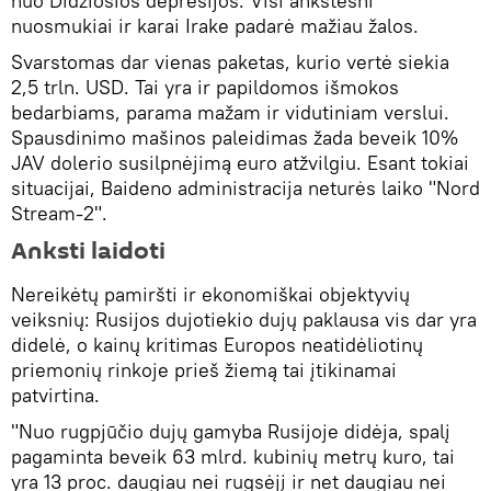
nuo Didžiosios depresijos. Visi ankstesni
nuosmukiai ir karai Irake padarė mažiau žalos.
Svarstomas dar vienas paketas, kurio vertė siekia
2,5 trln. USD. Tai yra ir papildomos išmokos
bedarbiams, parama mažam ir vidutiniam verslui.
Spausdinimo mašinos paleidimas žada beveik 10%
JAV dolerio susilpnėjimą euro atžvilgiu. Esant tokiai
situacijai, Baideno administracija neturės laiko "Nord
Stream-2".
Anksti laidoti
Nereikėtų pamiršti ir ekonomiškai objektyvių
veiksnių: Rusijos dujotiekio dujų paklausa vis dar yra
didelė, o kainų kritimas Europos neatidėliotinų
priemonių rinkoje prieš žiemą tai įtikinamai
patvirtina.
"Nuo rugpjūčio dujų gamyba Rusijoje didėja, spalį
pagaminta beveik 63 mlrd. kubinių metrų kuro, tai
yra 13 proc. daugiau nei rugsėjį ir net daugiau nei