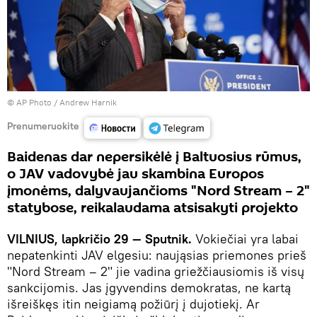
© AP Photo / Andrew Harnik
Prenumeruokite
Baidenas dar nepersikėlė į Baltuosius rūmus,
o JAV vadovybė jau skambina Europos
įmonėms, dalyvaujančioms "Nord Stream – 2"
statybose, reikalaudama atsisakyti projekto
VILNIUS, lapkričio 29 — Sputnik.
Vokiečiai yra labai
nepatenkinti JAV elgesiu: naująsias priemones prieš
"Nord Stream – 2" jie vadina griežčiausiomis iš visų
sankcijomis. Jas įgyvendins demokratas, ne kartą
išreiškęs itin neigiamą požiūrį į dujotiekį. Ar