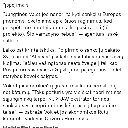
"įspėjimais".
"Jungtinės Valstijos nenori taikyti sankcijų Europos
įmonėms. Skelbiame apie šiuos raginimus, kad
perspėtume ir suteiktume laiko pasitraukti (iš
projekto). Šio vamzdyno nebus", — agentūrai sakė
šaltinis.
Laiko patikrinta taktika. Po pirmojo sankcijų paketo
Šveicarijos "Allseas" paskelbė sustabdanti vamzdžių
klojimą. Tačiau Vašingtonas neatsižvelgė į tai, kad
Rusija turi savo vamzdžių klojimo pajėgumus. Todėl
statybos beveik baigtos.
Vokietijai amerikiečių grasinimai kelia nemalonių
netikėtumų. "Toks požiūris yra visiškai nepriimtinas
sąjungininkų tarpe. <...> JAV ekstrateritorinės
sankcijos yra nepriimtinas kišimasis į tarptautinę
teisę", — pabrėžė Vokietijos ekonomikos Rytų
komiteto vadovas Oliveris Hermesas.