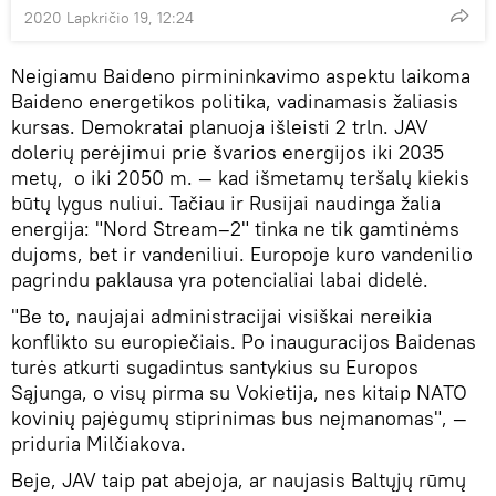
2020 Lapkričio 19, 12:24
Neigiamu Baideno pirmininkavimo aspektu laikoma
Baideno energetikos politika, vadinamasis žaliasis
kursas. Demokratai planuoja išleisti 2 trln. JAV
dolerių perėjimui prie švarios energijos iki 2035
metų, o iki 2050 m. — kad išmetamų teršalų kiekis
būtų lygus nuliui. Tačiau ir Rusijai naudinga žalia
energija: "Nord Stream–2" tinka ne tik gamtinėms
dujoms, bet ir vandeniliui. Europoje kuro vandenilio
pagrindu paklausa yra potencialiai labai didelė.
"Be to, naujajai administracijai visiškai nereikia
konflikto su europiečiais. Po inauguracijos Baidenas
turės atkurti sugadintus santykius su Europos
Sąjunga, o visų pirma su Vokietija, nes kitaip NATO
kovinių pajėgumų stiprinimas bus neįmanomas", —
priduria Milčiakova.
Beje, JAV taip pat abejoja, ar naujasis Baltųjų rūmų