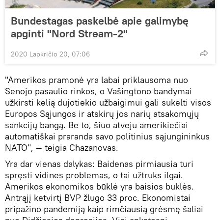
Bundestagas paskelbė apie galimybę
apginti "Nord Stream-2"
2020 Lapkričio 20, 07:06
"Amerikos pramonė yra labai priklausoma nuo
Senojo pasaulio rinkos, o Vašingtono bandymai
užkirsti kelią dujotiekio užbaigimui gali sukelti visos
Europos Sąjungos ir atskirų jos narių atsakomųjų
sankcijų bangą. Be to, šiuo atveju amerikiečiai
automatiškai praranda savo politinius sąjungininkus
NATO", — teigia Chazanovas.
Yra dar vienas dalykas: Baidenas pirmiausia turi
spręsti vidines problemas, o tai užtruks ilgai.
Amerikos ekonomikos būklė yra baisios buklės.
Antrąjį ketvirtį BVP žlugo 33 proc. Ekonomistai
pripažino pandemiją kaip rimčiausią grėsmę šaliai