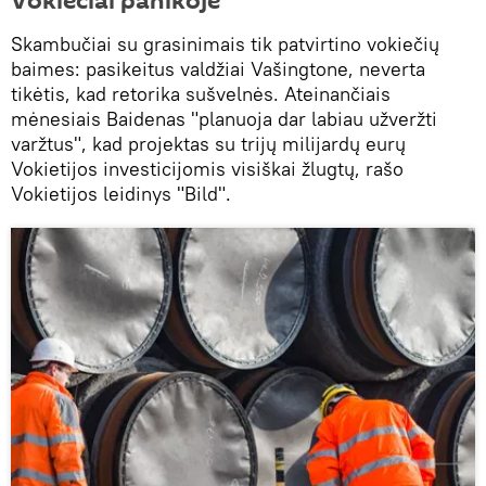
Vokiečiai panikoje
Skambučiai su grasinimais tik patvirtino vokiečių
baimes: pasikeitus valdžiai Vašingtone, neverta
tikėtis, kad retorika sušvelnės. Ateinančiais
mėnesiais Baidenas "planuoja dar labiau užveržti
varžtus", kad projektas su trijų milijardų eurų
Vokietijos investicijomis visiškai žlugtų, rašo
Vokietijos leidinys "Bild".