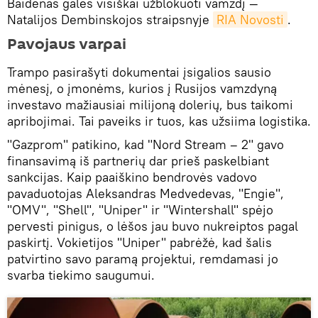
Baidenas galės visiškai užblokuoti vamzdį —
Natalijos Dembinskojos straipsnyje
RIA Novosti
.
Pavojaus varpai
Trampo pasirašyti dokumentai įsigalios sausio
mėnesį, o įmonėms, kurios į Rusijos vamzdyną
investavo mažiausiai milijoną dolerių, bus taikomi
apribojimai. Tai paveiks ir tuos, kas užsiima logistika.
"Gazprom" patikino, kad "Nord Stream – 2" gavo
finansavimą iš partnerių dar prieš paskelbiant
sankcijas. Kaip paaiškino bendrovės vadovo
pavaduotojas Aleksandras Medvedevas, "Engie",
"OMV", "Shell", "Uniper" ir "Wintershall" spėjo
pervesti pinigus, o lėšos jau buvo nukreiptos pagal
paskirtį. Vokietijos "Uniper" pabrėžė, kad šalis
patvirtino savo paramą projektui, remdamasi jo
svarba tiekimo saugumui.