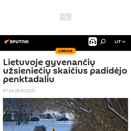
LIT
Lietuva
Lietuvoje gyvenančių
užsieniečių skaičius padidėjo
penktadaliu
07:04 26.01.2021