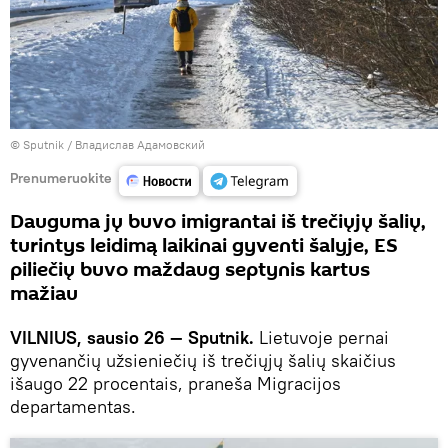
© Sputnik / Владислав Адамовский
Prenumeruokite
Dauguma jų buvo imigrantai iš trečiųjų šalių,
turintys leidimą laikinai gyventi šalyje, ES
piliečių buvo maždaug septynis kartus
mažiau
VILNIUS, sausio 26 — Sputnik.
Lietuvoje pernai
gyvenančių užsieniečių iš trečiųjų šalių skaičius
išaugo 22 procentais, praneša Migracijos
departamentas.