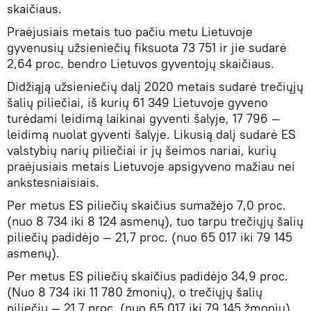
skaičiaus.
Praėjusiais metais tuo pačiu metu Lietuvoje
gyvenusių užsieniečių fiksuota 73 751 ir jie sudarė
2,64 proc. bendro Lietuvos gyventojų skaičiaus.
Didžiąją užsieniečių dalį 2020 metais sudarė trečiųjų
šalių piliečiai, iš kurių 61 349 Lietuvoje gyveno
turėdami leidimą laikinai gyventi šalyje, 17 796 —
leidimą nuolat gyventi šalyje. Likusią dalį sudarė ES
valstybių narių piliečiai ir jų šeimos nariai, kurių
praėjusiais metais Lietuvoje apsigyveno mažiau nei
ankstesniaisiais.
Per metus ES piliečių skaičius sumažėjo 7,0 proc.
(nuo 8 734 iki 8 124 asmenų), tuo tarpu trečiųjų šalių
piliečių padidėjo — 21,7 proc. (nuo 65 017 iki 79 145
asmenų).
Per metus ES piliečių skaičius padidėjo 34,9 proc.
(Nuo 8 734 iki 11 780 žmonių), o trečiųjų šalių
piliečių — 21,7 proc. (nuo 65 017 iki 79 145 žmonių).