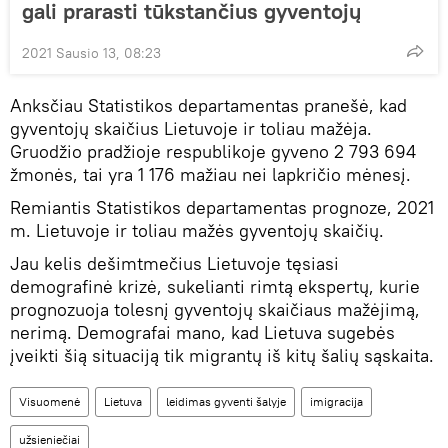
gali prarasti tūkstančius gyventojų
2021 Sausio 13, 08:23
Anksčiau Statistikos departamentas pranešė, kad
gyventojų skaičius Lietuvoje ir toliau mažėja.
Gruodžio pradžioje respublikoje gyveno 2 793 694
žmonės, tai yra 1 176 mažiau nei lapkričio mėnesį.
Remiantis Statistikos departamentas prognoze, 2021
m. Lietuvoje ir toliau mažės gyventojų skaičių.
Jau kelis dešimtmečius Lietuvoje tęsiasi
demografinė krizė, sukelianti rimtą ekspertų, kurie
prognozuoja tolesnį gyventojų skaičiaus mažėjimą,
nerimą. Demografai mano, kad Lietuva sugebės
įveikti šią situaciją tik migrantų iš kitų šalių sąskaita.
Visuomenė
Lietuva
leidimas gyventi šalyje
imigracija
užsieniečiai