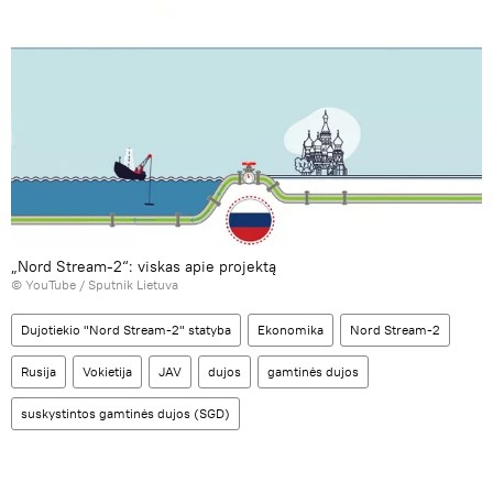
„Nord Stream-2“: viskas apie projektą
©
YouTube / Sputnik Lietuva
Dujotiekio "Nord Stream-2" statyba
Ekonomika
Nord Stream-2
Rusija
Vokietija
JAV
dujos
gamtinės dujos
suskystintos gamtinės dujos (SGD)