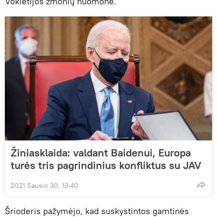
Vokietijos žmonių nuomone.
Žiniasklaida: valdant Baidenui, Europa
turės tris pagrindinius konfliktus su JAV
2021 Sausio 30, 13:40
Šrioderis pažymėjo, kad suskystintos gamtinės