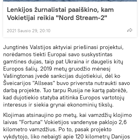
Lenkijos žurnalistai paaiškino, kam
Vokietijai reikia "Nord Stream-2"
2021 Sausio 29, 20:10
Jungtinės Valstijos aktyviai priešinasi projektui,
norėdamos tiekti Europai savo suskystintas
gamtines dujas, taip pat Ukraina ir daugelis kitų
Europos šalių. 2019 metų gruodžio mėnesį
Vašingtonas įvedė sankcijas dujotiekiui, dėl ko
Šveicarijos "Allseas" buvo priversta nutraukti savo
darbą projekte. Tuo tarpu Rusija ne kartą pabrėžė,
kad dujotiekio statyba atitinka Europos vartotojų
interesus ir siekia grynai ekonominių tikslų.
Klojimas atsinaujino po metų, kai vamzdžių klojimo
laivas "Fortuna" Vokietijos vandenyse paklojo 2,6
kilometro vamzdžius. Po to, pasak projekto
vykdytojo, liko nebaigti apie 120 kilometrų Danijos