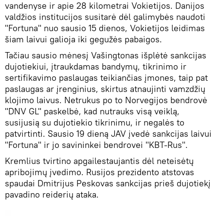
vandenyse ir apie 28 kilometrai Vokietijos. Danijos
valdžios institucijos susitarė dėl galimybės naudoti
"Fortuna" nuo sausio 15 dienos, Vokietijos leidimas
šiam laivui galioja iki gegužės pabaigos.
Tačiau sausio mėnesį Vašingtonas išplėtė sankcijas
dujotiekiui, įtraukdamas bandymų, tikrinimo ir
sertifikavimo paslaugas teikiančias įmones, taip pat
paslaugas ar įrenginius, skirtus atnaujinti vamzdžių
klojimo laivus. Netrukus po to Norvegijos bendrovė
"DNV GL" paskelbė, kad nutrauks visą veiklą,
susijusią su dujotiekio tikrinimu, ir negalės to
patvirtinti. Sausio 19 dieną JAV įvedė sankcijas laivui
"Fortuna" ir jo savininkei bendrovei "KBT-Rus".
Kremlius tvirtino apgailestaujantis dėl neteisėtų
apribojimų įvedimo. Rusijos prezidento atstovas
spaudai Dmitrijus Peskovas sankcijas prieš dujotiekį
pavadino reiderių ataka.