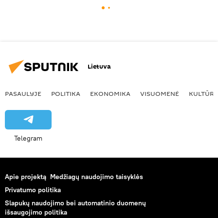
Lietuva
PASAULYJE
POLITIKA
EKONOMIKA
VISUOMENĖ
KULTŪR
Telegram
Apie projektą
Medžiagų naudojimo taisyklės
Privatumo politika
Slapukų naudojimo bei automatinio duomenų
išsaugojimo politika