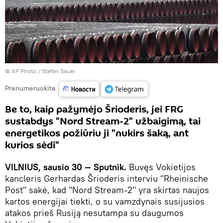
© AP Photo / Stefan Sauer
Prenumeruokite
Be to, kaip pažymėjo Šrioderis, jei FRG
sustabdys "Nord Stream-2" užbaigimą, tai
energetikos požiūriu ji "nukirs šaką, ant
kurios sėdi"
VILNIUS, sausio 30 — Sputnik.
Buvęs Vokietijos
kancleris Gerhardas Šrioderis interviu "Rheinische
Post" sakė, kad "Nord Stream-2" yra skirtas naujos
kartos energijai tiekti, o su vamzdynais susijusios
atakos prieš Rusiją nesutampa su daugumos