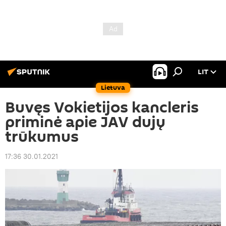
LIT
Lietuva
Buvęs Vokietijos kancleris
priminė apie JAV dujų
trūkumus
17:36 30.01.2021