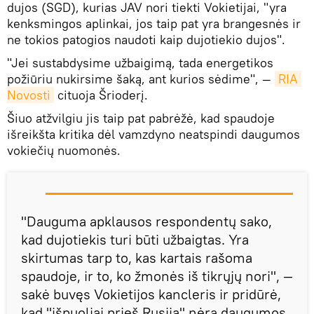
dujos (SGD), kurias JAV nori tiekti Vokietijai, "yra
kenksmingos aplinkai, jos taip pat yra brangesnės ir
ne tokios patogios naudoti kaip dujotiekio dujos".
"Jei sustabdysime užbaigimą, tada energetikos
požiūriu nukirsime šaką, ant kurios sėdime", —
RIA 
Novosti
cituoja Šrioderį.
Šiuo atžvilgiu jis taip pat pabrėžė, kad spaudoje
išreikšta kritika dėl vamzdyno neatspindi daugumos
vokiečių nuomonės.
"Dauguma apklausos respondentų sako,
kad dujotiekis turi būti užbaigtas. Yra
skirtumas tarp to, kas kartais rašoma
spaudoje, ir to, ko žmonės iš tikrųjų nori", —
sakė buvęs Vokietijos kancleris ir pridūrė,
kad "išpuoliai prieš Rusiją" nėra daugumos