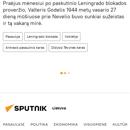
Praėjus mėnesiui po paskutinio Leningrado blokados
proveržio, Valteris Godelis 1944 metų vasario 27
dieną mūšiuose prie Nevelio buvo sunkiai sužeistas
ir tą vakarą mirė.
Pasaulyje
Leningrado blokada
Vokietija
Antrasis pasaulinis karas
Didysis Tėvynės karas
Lietuva
PASAULYJE
POLITIKA
EKONOMIKA
VISUOMENĖ
KULTŪR