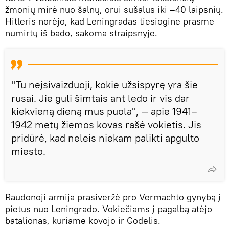
žmonių mirė nuo šalnų, orui sušalus iki –40 laipsnių.
Hitleris norėjo, kad Leningradas tiesiogine prasme
numirtų iš bado, sakoma straipsnyje.
"Tu neįsivaizduoji, kokie užsispyrę yra šie
rusai. Jie guli šimtais ant ledo ir vis dar
kiekvieną dieną mus puola", — apie 1941–
1942 metų žiemos kovas rašė vokietis. Jis
pridūrė, kad neleis niekam palikti apgulto
miesto.
Raudonoji armija prasiveržė pro Vermachto gynybą į
pietus nuo Leningrado. Vokiečiams į pagalbą atėjo
batalionas, kuriame kovojo ir Godelis.