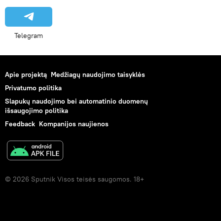
Telegram
Apie projektą
Medžiagų naudojimo taisyklės
Privatumo politika
Slapukų naudojimo bei automatinio duomenų
išsaugojimo politika
Feedback
Kompanijos naujienos
© 2026 Sputnik Visos teisės saugomos. 18+