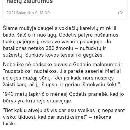
nacių žiaurumus
2021 Balandžio 9, 18:00
Šiame mūšyje daugelis vokiečių kareivių mirė iš
bado, šalčio ir nuo ligų. Godelis patyrė nušalimus,
tankų pajėgos jį evakavo vasario pabaigoje. Jo
batalionas neteko 383 žmonių — nužudytų ir
sužeistų. Sunkios kovos tęsėsi iki gegužės.
Nebeliko nė pėdsako buvusio Godelio malonumo ir
"nuostabios" nuotaikos. Jis parašė seseriai Marijai
apie jos mažąjį sūnų: "Jei jis kada nors nuspręs
žaisti karą, aš jį išlupsiu ir geriau išmokysiu šokti".
1943 metų lapkričio mėnesį Godelis pranešė, kad jo
būrys yra kritinėje situacijoje.
"Bet kokiu atveju aš vis dar esu sveikas ir, nepaisant
visko, tikiuosi, kad dar susitiksime!" — rašoma
laiške.