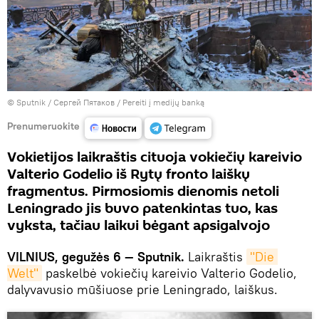
© Sputnik / Сергей Пятаков
/
Pereiti į medijų banką
Prenumeruokite
Vokietijos laikraštis cituoja vokiečių kareivio
Valterio Godelio iš Rytų fronto laiškų
fragmentus. Pirmosiomis dienomis netoli
Leningrado jis buvo patenkintas tuo, kas
vyksta, tačiau laikui bėgant apsigalvojo
VILNIUS, gegužės 6 — Sputnik.
Laikraštis
"Die 
Welt"
paskelbė vokiečių kareivio Valterio Godelio,
dalyvavusio mūšiuose prie Leningrado, laiškus.