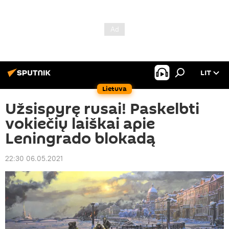
LIT
Lietuva
Užsispyrę rusai! Paskelbti
vokiečių laiškai apie
Leningrado blokadą
22:30 06.05.2021