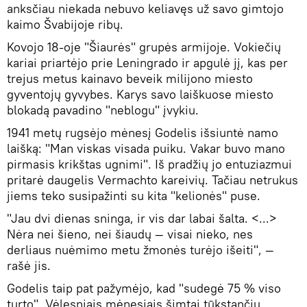
anksčiau niekada nebuvo keliavęs už savo gimtojo
kaimo Švabijoje ribų.
Kovojo 18-oje "Šiaurės" grupės armijoje. Vokiečių
kariai priartėjo prie Leningrado ir apgulė jį, kas per
trejus metus kainavo beveik milijono miesto
gyventojų gyvybes. Karys savo laiškuose miesto
blokadą pavadino "neblogu" įvykiu.
1941 metų rugsėjo mėnesį Godelis išsiuntė namo
laišką: "Man viskas visada puiku. Vakar buvo mano
pirmasis krikštas ugnimi". Iš pradžių jo entuziazmui
pritarė daugelis Vermachto kareivių. Tačiau netrukus
jiems teko susipažinti su kita "kelionės" puse.
"Jau dvi dienas sninga, ir vis dar labai šalta. <...>
Nėra nei šieno, nei šiaudų — visai nieko, nes
derliaus nuėmimo metu žmonės turėjo išeiti", —
rašė jis.
Godelis taip pat pažymėjo, kad "sudegė 75 % viso
turto". Vėlesniais mėnesiais šimtai tūkstančių