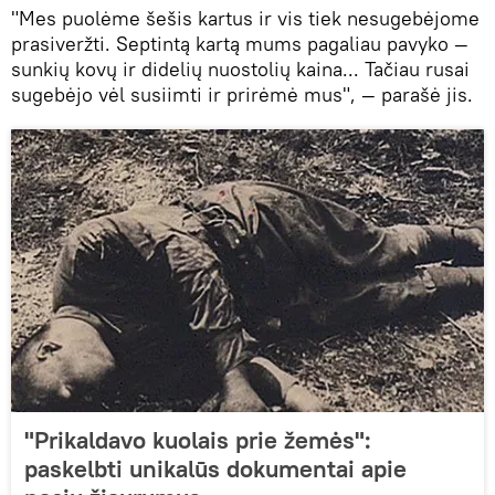
"Mes puolėme šešis kartus ir vis tiek nesugebėjome
prasiveržti. Septintą kartą mums pagaliau pavyko —
sunkių kovų ir didelių nuostolių kaina... Tačiau rusai
sugebėjo vėl susiimti ir prirėmė mus", — parašė jis.
"Prikaldavo kuolais prie žemės":
paskelbti unikalūs dokumentai apie