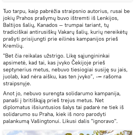
Tuo tarpu, kaip pabrėžia straipsnio autorius, rusai be
jokių Prahos prašymų buvo ištremti iš Lenkijos,
Baltijos šalių, Kanados — trumpai tariant, tų
tradiciškai antirusiškų Vakarų šalių, kurių nereikėtų
prašyti prisijungti prie eilinės kampanijos prieš
Kremlių.
"Bet čia reikalas užstrigo. Likę sąjungininkai
apsimetė, kad tai, kas įvyko Čekijoje prieš
septynerius metus, nebuvo tiesiogiai susiję su jais,
juolab, kad nėra aišku, kas ten įvyko”, -
—
rašoma
straipsnyje.
Anot jo, nebuvo surengta solidarumo kampanija,
panaši į britiškąją prieš trejus metus. Net
diplomatus išsiuntusios šalys tai padarė ne tiek iš
solidarumo su Praha, kiek iš noro parodyti
palankumą Vašingtonui. Likusi dalis "ignoravo".