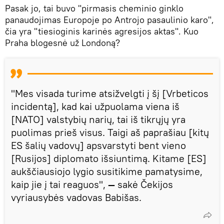
Pasak jo, tai buvo "pirmasis cheminio ginklo
panaudojimas Europoje po Antrojo pasaulinio karo",
čia yra "tiesioginis karinės agresijos aktas". Kuo
Praha blogesnė už Londoną?
"Mes visada turime atsižvelgti į šį [Vrbeticos
incidentą], kad kai užpuolama viena iš
[NATO] valstybių narių, tai iš tikrųjų yra
puolimas prieš visus. Taigi aš paprašiau [kitų
ES šalių vadovų] apsvarstyti bent vieno
[Rusijos] diplomato išsiuntimą. Kitame [ES]
aukščiausiojo lygio susitikime pamatysime,
kaip jie į tai reaguos",
—
sakė Čekijos
vyriausybės vadovas Babišas.