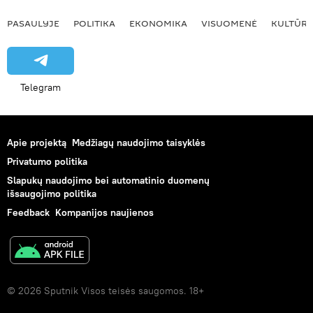
PASAULYJE
POLITIKA
EKONOMIKA
VISUOMENĖ
KULTŪR
Telegram
Apie projektą
Medžiagų naudojimo taisyklės
Privatumo politika
Slapukų naudojimo bei automatinio duomenų
išsaugojimo politika
Feedback
Kompanijos naujienos
© 2026 Sputnik Visos teisės saugomos. 18+