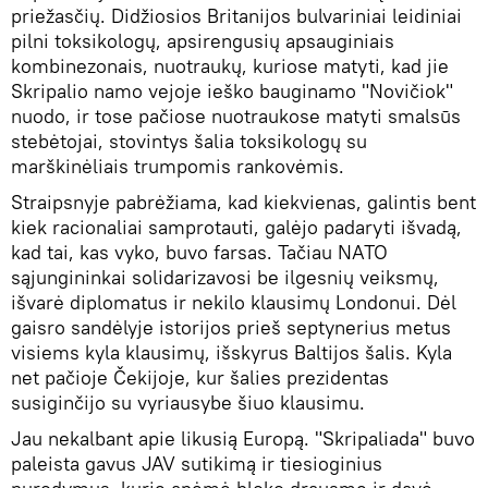
priežasčių. Didžiosios Britanijos bulvariniai leidiniai
pilni toksikologų, apsirengusių apsauginiais
kombinezonais, nuotraukų, kuriose matyti, kad jie
Skripalio namo vejoje ieško bauginamo "Novičiok"
nuodo, ir tose pačiose nuotraukose matyti smalsūs
stebėtojai, stovintys šalia toksikologų su
marškinėliais trumpomis rankovėmis.
Straipsnyje pabrėžiama, kad kiekvienas, galintis bent
kiek racionaliai samprotauti, galėjo padaryti išvadą,
kad tai, kas vyko, buvo farsas. Tačiau NATO
sąjungininkai solidarizavosi be ilgesnių veiksmų,
išvarė diplomatus ir nekilo klausimų Londonui. Dėl
gaisro sandėlyje istorijos prieš septynerius metus
visiems kyla klausimų, išskyrus Baltijos šalis. Kyla
net pačioje Čekijoje, kur šalies prezidentas
susiginčijo su vyriausybe šiuo klausimu.
Jau nekalbant apie likusią Europą. "Skripaliada" buvo
paleista gavus JAV sutikimą ir tiesioginius