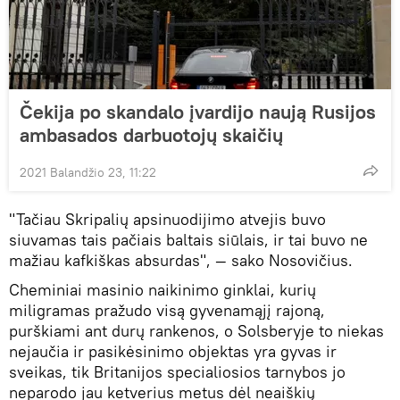
Čekija po skandalo įvardijo naują Rusijos
ambasados darbuotojų skaičių
2021 Balandžio 23, 11:22
"Tačiau Skripalių apsinuodijimo atvejis buvo
siuvamas tais pačiais baltais siūlais, ir tai buvo ne
mažiau kafkiškas absurdas", — sako Nosovičius.
Cheminiai masinio naikinimo ginklai, kurių
miligramas pražudo visą gyvenamąjį rajoną,
purškiami ant durų rankenos, o Solsberyje to niekas
nejaučia ir pasikėsinimo objektas yra gyvas ir
sveikas, tik Britanijos specialiosios tarnybos jo
neparodo jau ketverius metus dėl neaiškių