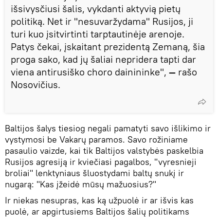
išsivysčiusi šalis, vykdanti aktyvią pietų
politiką. Net ir "nesuvaržydama" Rusijos, ji
turi kuo įsitvirtinti tarptautinėje arenoje.
Patys čekai, įskaitant prezidentą Zemaną, šia
proga sako, kad jų šaliai nepridera tapti dar
viena antirusiško choro dainininke",
—
rašo
Nosovičius.
Baltijos šalys tiesiog negali pamatyti savo išlikimo ir
vystymosi be Vakarų paramos. Savo rožiniame
pasaulio vaizde, kai tik Baltijos valstybės paskelbia
Rusijos agresiją ir kviečiasi pagalbos, "vyresnieji
broliai" lenktyniaus šluostydami baltų snukį ir
nugarą: "Kas įžeidė mūsų mažuosius?"
Ir niekas nesupras, kas ką užpuolė ir ar išvis kas
puolė, ar apgirtusiems Baltijos šalių politikams