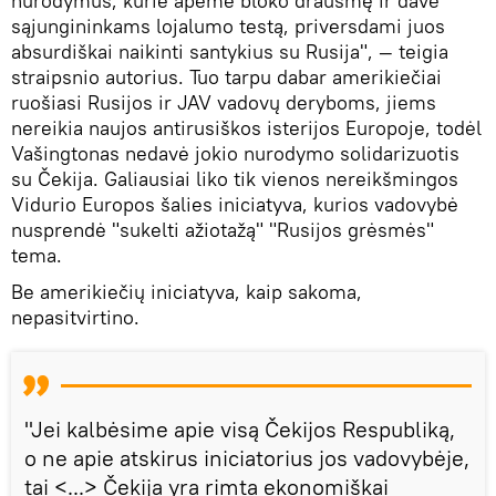
nurodymus, kurie apėmė bloko drausmę ir davė
sąjungininkams lojalumo testą, priversdami juos
absurdiškai naikinti santykius su Rusija", — teigia
straipsnio autorius. Tuo tarpu dabar amerikiečiai
ruošiasi Rusijos ir JAV vadovų deryboms, jiems
nereikia naujos antirusiškos isterijos Europoje, todėl
Vašingtonas nedavė jokio nurodymo solidarizuotis
su Čekija. Galiausiai liko tik vienos nereikšmingos
Vidurio Europos šalies iniciatyva, kurios vadovybė
nusprendė "sukelti ažiotažą" "Rusijos grėsmės"
tema.
Be amerikiečių iniciatyva, kaip sakoma,
nepasitvirtino.
"Jei kalbėsime apie visą Čekijos Respubliką,
o ne apie atskirus iniciatorius jos vadovybėje,
tai <...> Čekija yra rimta ekonomiškai