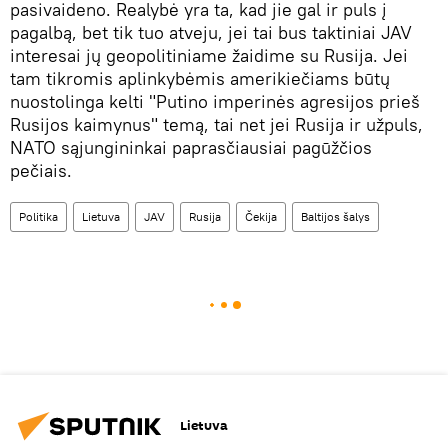
pasivaideno. Realybė yra ta, kad jie gal ir puls į
pagalbą, bet tik tuo atveju, jei tai bus taktiniai JAV
interesai jų geopolitiniame žaidime su Rusija. Jei
tam tikromis aplinkybėmis amerikiečiams būtų
nuostolinga kelti "Putino imperinės agresijos prieš
Rusijos kaimynus" temą, tai net jei Rusija ir užpuls,
NATO sąjungininkai paprasčiausiai pagūžčios
pečiais.
Politika
Lietuva
JAV
Rusija
Čekija
Baltijos šalys
Lietuva