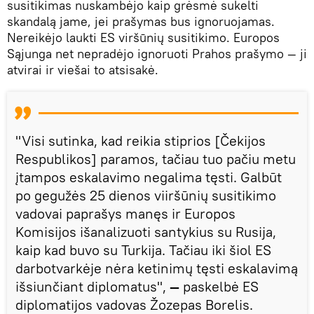
susitikimas nuskambėjo kaip grėsmė sukelti
skandalą jame, jei prašymas bus ignoruojamas.
Nereikėjo laukti ES viršūnių susitikimo. Europos
Sąjunga net nepradėjo ignoruoti Prahos prašymo — ji
atvirai ir viešai to atsisakė.
"Visi sutinka, kad reikia stiprios [Čekijos
Respublikos] paramos, tačiau tuo pačiu metu
įtampos eskalavimo negalima tęsti. Galbūt
po gegužės 25 dienos viiršūnių susitikimo
vadovai paprašys manęs ir Europos
Komisijos išanalizuoti santykius su Rusija,
kaip kad buvo su Turkija. Tačiau iki šiol ES
darbotvarkėje nėra ketinimų tęsti eskalavimą
išsiunčiant diplomatus",
—
paskelbė ES
diplomatijos vadovas Žozepas Borelis.