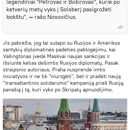
legendiniai "Petrovas ir Boširovas", kurie po
ketverių metų vyks į Solsberį pasigrožėti
bokštu",
—
rašo Nosovičius.
Jis pabrėžia, jog tai sutapo su Rusijos ir Amerikos
santykių diplomatinės padėties pablogėjimu, kai
Vašingtonas įvedė Maskvai naujas sankcijas ir
išsiuntė kelias dešimtis Rusijos diplomatų. Pasak
straipsnio autoriaus, Praha nusprendė imtis
iniciatyvos ir ne tik "niurzgėti", bet ir pradėti naują
"transatlantinio solidarumo" kampaniją prieš Rusiją,
panašią į tą, kuri vyko po Skripalų apnuodijimo.