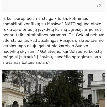
Iš kur europiečiams staiga kilo šis ketinimas
apmalšinti konfliktą su Maskva? NATO sąjungininkė
rėkia apie prieš ją įvykdytą karinę agresiją ir jie net
nenori teikti simbolinės paramos. Gal Čekijai nebuvo
atleista už tai, kad atsakingas Rusijos diskreditavimo
verslas tapo nauju galantinio kareivio Šveiko
nuotykių skyriumi? Gal atvejis, kai Solsberio bokštų
mėgėjai įsitraukė į šovinių sandėlio sprogimus, yra
siuvamas baltais siūlais?