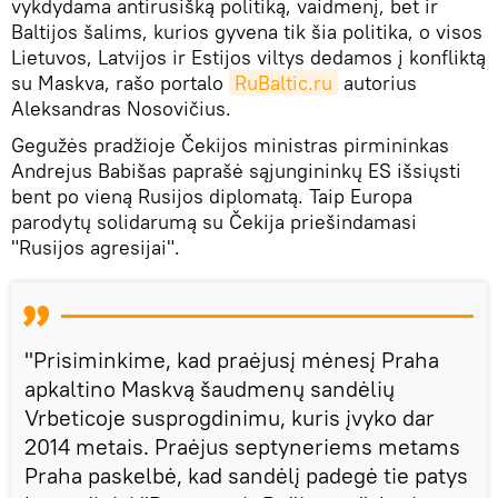
vykdydama antirusišką politiką, vaidmenį, bet ir
Baltijos šalims, kurios gyvena tik šia politika, o visos
Lietuvos, Latvijos ir Estijos viltys dedamos į konfliktą
su Maskva, rašo portalo
RuBaltic.ru
autorius
Aleksandras Nosovičius.
Gegužės pradžioje Čekijos ministras pirmininkas
Andrejus Babišas paprašė sąjungininkų ES išsiųsti
bent po vieną Rusijos diplomatą. Taip Europa
parodytų solidarumą su Čekija priešindamasi
"Rusijos agresijai".
"Prisiminkime, kad praėjusį mėnesį Praha
apkaltino Maskvą šaudmenų sandėlių
Vrbeticoje susprogdinimu, kuris įvyko dar
2014 metais. Praėjus septyneriems metams
Praha paskelbė, kad sandėlį padegė tie patys