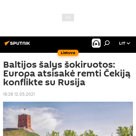
LIT
Lietuva
Baltijos šalys šokiruotos:
Europa atsisakė remti Čekiją
konflikte su Rusija
18:28 12.05.2021