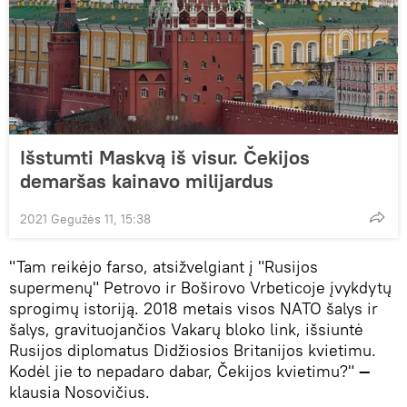
Išstumti Maskvą iš visur. Čekijos
demaršas kainavo milijardus
2021 Gegužės 11, 15:38
"Tam reikėjo farso, atsižvelgiant į "Rusijos
supermenų" Petrovo ir Boširovo Vrbeticoje įvykdytų
sprogimų istoriją. 2018 metais visos NATO šalys ir
šalys, gravituojančios Vakarų bloko link, išsiuntė
Rusijos diplomatus Didžiosios Britanijos kvietimu.
Kodėl jie to nepadaro dabar, Čekijos kvietimu?"
—
klausia Nosovičius.