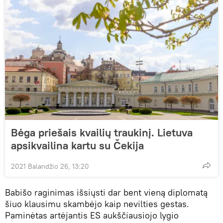
Bėga priešais kvailių traukinį. Lietuva
apsikvailina kartu su Čekija
2021 Balandžio 26, 13:20
Babišo raginimas išsiųsti dar bent vieną diplomatą
šiuo klausimu skambėjo kaip nevilties gestas.
Paminėtas artėjantis ES aukščiausiojo lygio