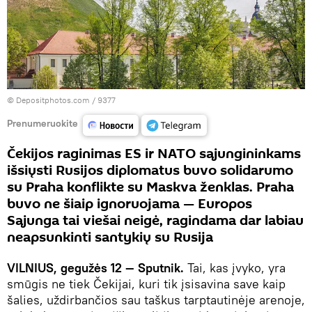
© Depositphotos.com /
9377
Prenumeruokite
Čekijos raginimas ES ir NATO sąjungininkams
išsiųsti Rusijos diplomatus buvo solidarumo
su Praha konflikte su Maskva ženklas. Praha
buvo ne šiaip ignoruojama — Europos
Sąjunga tai viešai neigė, ragindama dar labiau
neapsunkinti santykių su Rusija
VILNIUS, gegužės 12
— Sputnik.
Tai, kas įvyko, yra
smūgis ne tiek Čekijai, kuri tik įsisavina save kaip
šalies, uždirbančios sau taškus tarptautinėje arenoje,