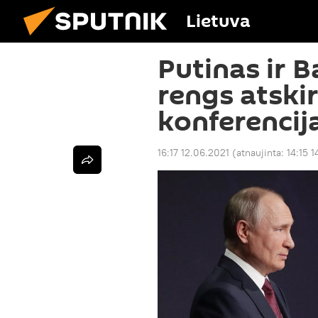
Lietuva
Putinas ir 
rengs atski
konferencij
16:17 12.06.2021
(atnaujinta:
14:15 