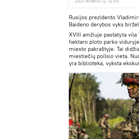
2021 Birželio 12, 12:00
Rusijos prezidento Vladimir
Baideno derybos vyks biržel
XVIII amžiuje pastatyta vila
hektaro ploto parko viduryj
miesto pakraštyje. Tai didž
miestiečių poilsio vieta. Nu
yra biblioteka, vyksta eksku