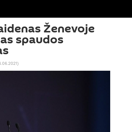
Baidenas Ženevoje
ras spaudos
as
14.06.2021
)