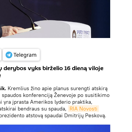
ų derybos vyks birželio 16 dieną viloje
e
nik.
Kremlius žino apie planus surengti atskirą
 spaudos konferenciją Ženevoje po susitikimo
i yra įprasta Amerikos lyderio praktika,
 atskirai bendraus su spauda,
RIA Novosti
prezidento atstovą spaudai Dmitrijų Peskovą.