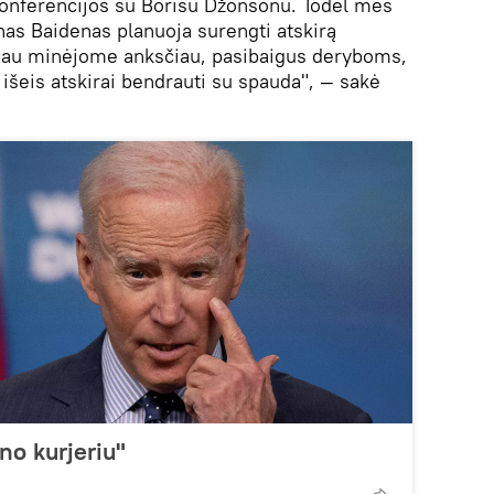
nferencijos su Borisu Džonsonu. Todėl mes
nas Baidenas planuoja surengti atskirą
 jau minėjome anksčiau, pasibaigus deryboms,
 išeis atskirai bendrauti su spauda", — sakė
no kurjeriu"