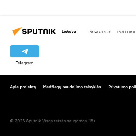
Lietuva
PASAULYJE
POLITIKA
Telegram
Apie projektą
Medžiagų naudojimo taisyklės
Privatumo poli
© 2026 Sputnik Visos teisės saugomos. 18+