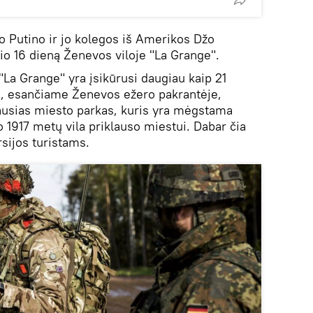
o Putino ir jo kolegos iš Amerikos Džo
io 16 dieną Ženevos viloje "La Grange".
 "La Grange" yra įsikūrusi daugiau kaip 21
e, esančiame Ženevos ežero pakrantėje,
iausias miesto parkas, kuris yra mėgstama
o 1917 metų vila priklauso miestui. Dabar čia
rsijos turistams.