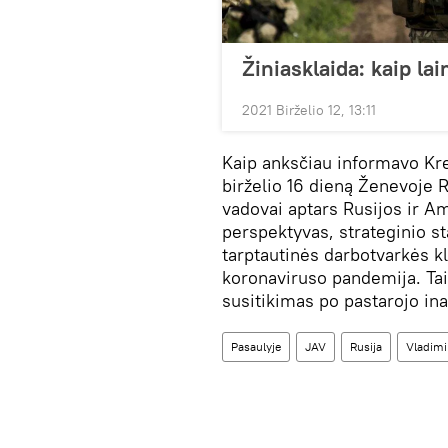
Žiniasklaida: kaip la
2021 Birželio 12, 13:11
Kaip anksčiau informavo Kre
birželio 16 dieną Ženevoje R
vadovai aptars Rusijos ir Am
perspektyvas, strateginio st
tarptautinės darbotvarkės k
koronaviruso pandemija. Tai
susitikimas po pastarojo in
Pasaulyje
JAV
Rusija
Vladimi