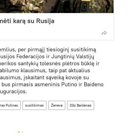
imėti karą su Rusija
mlius, per pirmąjį tiesioginį susitikimą
usijos Federacijos ir Jungtinių Valstijų
erikos santykių tolesnės plėtros būklę ir
abilumo klausimus, taip pat aktualius
lausimus, įskaitant sąveiką kovoje su
 bus pirmasis asmeninis Putino ir Baideno
auguracijos.
ras Putinas
susitikimas
Ženeva
Džo Baidenas