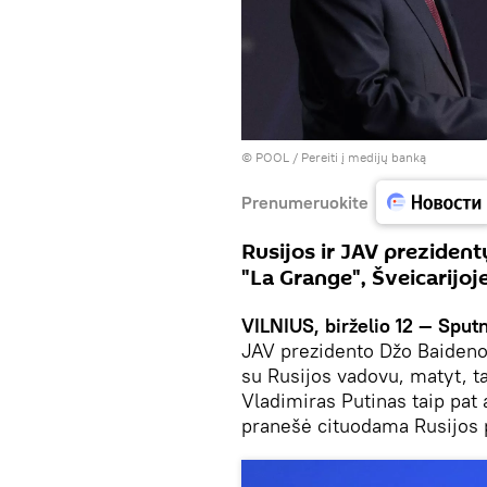
© POOL
/
Pereiti į medijų banką
Prenumeruokite
Rusijos ir JAV prezident
"La Grange", Šveicarijoj
VILNIUS, birželio 12 — Sput
JAV prezidento Džo Baideno
su Rusijos vadovu, matyt, ta
Vladimiras Putinas taip pat
pranešė cituodama Rusijos 