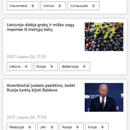
Visuomenė
Vilnius
Vyriausybė
protesto akcija
koronavirusas
pandemija
vakcina
Lietuvoje didėja grybų ir miško uogų
importas iš trečiųjų šalių
2021 Liepos 24, 17:29
Lietuva
Rusija
Baltarusija
Ukraina
Valstybinė maisto ir veterinarijos tarnyba (VMVT)
Amerikiečiai juokais paaiškino, kodėl
Rusija turėtų bijoti Baideno
uogos
grybai
2021 Liepos 24, 17:05
Pasaulyje
JAV
Rusija
Kinija