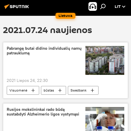
LIT
Lietuva
2021.07.24 naujienos
Pabrangę butai didino individualių namų
patrauklumą
2021 Liepos 24, 22:30
Visuomenė
būstas
Swedbank
Rusijos mokslininkai rado būdą
sustabdyti Alzheimerio ligos vystymąsi