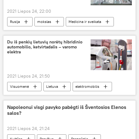
2021 Liepos 24, 22:00
Rusija
mokslas
Medicina ir sveikata
Du iš penkių lietuvių norėtų hibridinio
automobilio, ketvirtadalis – varomo
elektra
2021 Liepos 24, 21:50
Visuomenė
Lietuva
elektromobilis
Napoleonui visgi pavyko pabėgti iš Šventosios Elenos
salos?
2021 Liepos 24, 21:24
Kultūra
Paryžius
Prancūzija