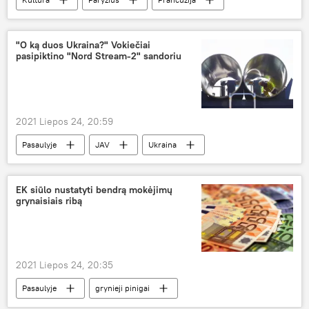
Napoleonas
"O ką duos Ukraina?" Vokiečiai
pasipiktino "Nord Stream-2" sandoriu
2021 Liepos 24, 20:59
Pasaulyje
JAV
Ukraina
Vokietija
Nord Stream-2
Dujotiekio "Nord Stream-2" statyba
EK siūlo nustatyti bendrą mokėjimų
grynaisiais ribą
2021 Liepos 24, 20:35
Pasaulyje
grynieji pinigai