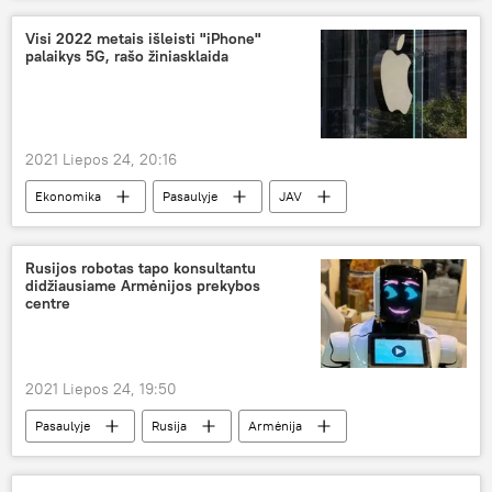
Visi 2022 metais išleisti "iPhone"
palaikys 5G, rašo žiniasklaida
2021 Liepos 24, 20:16
Ekonomika
Pasaulyje
JAV
Apple
technologijos
IPhone
Rusijos robotas tapo konsultantu
didžiausiame Armėnijos prekybos
centre
2021 Liepos 24, 19:50
Pasaulyje
Rusija
Armėnija
mokslas
robotai