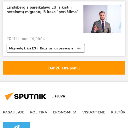
Kaspijos jūra
Landsbergis pareikalavo ES įsikišti į
neteisėtų migrantų iš Irako "perkėlimą"
2021 Liepos 24, 15:14
Migrantų krizė ES ir Baltarusijos pasienyje
Politika
Baltarusija
Gabrielius Landsbergis
Dar 20 straipsnių
Užsienio reikalų ministerija
neteisėti migrantai
Žosepas Borelis
Lietuva
PASAULYJE
POLITIKA
EKONOMIKA
VISUOMENĖ
KULTŪR