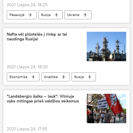
2021 Liepos 24, 18:25
Pasaulyje
Rusija
Ukraina
dujos
Aleksejus Puškovas
Nord Stream-2
Nafta vėl plūstelės į rinką: ar tai
naudinga Rusijai
2021 Liepos 24, 18:20
Ekonomika
Analitika
Rusija
nafta
"Landsbergio šaika — lauk": Vilniuje
vyko mitingas prieš valdžios veiksmus
2021 Liepos 24, 17:55