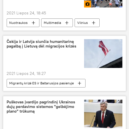
2021 Liepos 24, 18:45
Nuotraukos
Multimedia
Vilnius
Lietuva
protesto akcija
Čekija ir Latvija siunčia humanitarinę
pagalbą į Lietuvą dėl migracijos krizės
2021 Liepos 24, 18:27
Migrantų krizė ES ir Baltarusijos pasienyje
Visuomenė
Lietuva
Vidaus reikalų ministerija (VRM)
Čekija
Puškovas įvardijo pagrindinį Ukrainos
dujų perdavimo sistemos "gelbėjimo
neteisėti migrantai
Latvija
plano" trūkumą
humanitarinė pagalba