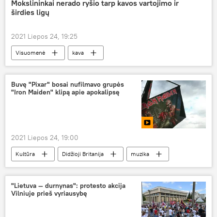
Mokslininkai nerado ryšio tarp kavos vartojimo ir
širdies ligų
2021 Liepos 24, 19:25
Visuomenė
kava
Medicina ir sveikata
Buvę "Pixar" bosai nufilmavo grupės
"Iron Maiden" klipą apie apokalipsę
2021 Liepos 24, 19:00
Kultūra
Didžioji Britanija
muzika
Iron Maiden
"Lietuva — durnynas": protesto akcija
Vilniuje prieš vyriausybę