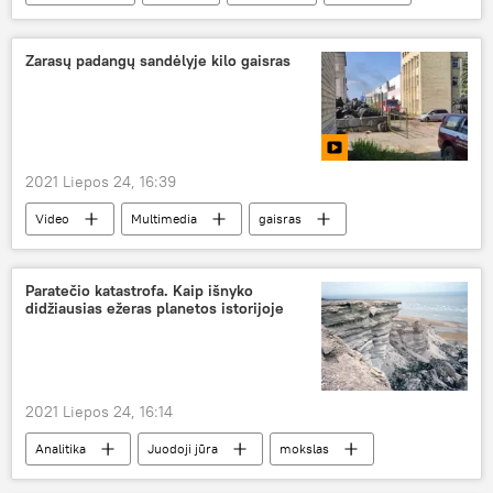
Pentagonas
ginklavimasis
Zarasų padangų sandėlyje kilo gaisras
2021 Liepos 24, 16:39
Video
Multimedia
gaisras
Zarasų rajonas
Paratečio katastrofa. Kaip išnyko
didžiausias ežeras planetos istorijoje
2021 Liepos 24, 16:14
Analitika
Juodoji jūra
mokslas
jūra
ekologija
Viduržemio jūra